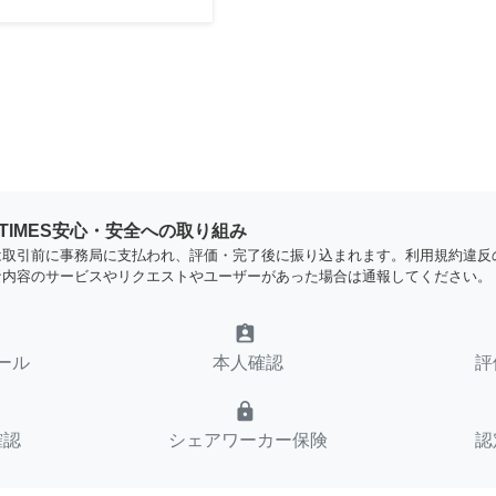
YTIMES安心・安全への取り組み
は取引前に事務局に支払われ、評価・完了後に振り込まれます。利用規約違反
な内容のサービスやリクエストやユーザーがあった場合は通報してください。
assignment_ind
ール
本人確認
評
lock
確認
シェアワーカー保険
認