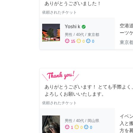
ありがとうございました！
依頼されたチケット
空港送
Yoshi k
check_circle
ーツケ
男性
/
40代
/
東京都
sentiment_satisfied
sentiment_neutral
sentiment_dissatisfied
15
0
0
東京
ありがとうございます！ とても手際よく
よろしくお願いいたします。
依頼されたチケット
イベン
男性
/
40代
/
岡山県
入と
sentiment_satisfied
sentiment_neutral
sentiment_dissatisfied
1
0
0
方を