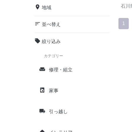
石川
place
地域
sort
1
並べ替え
local_offer
絞り込み
カテゴリー
weekend
修理・組立
local_laundry_service
家事
local_shipping
引っ越し
home