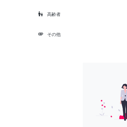
escalator_warning
高齢者
attachment
その他