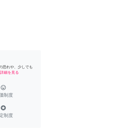
の恐れや、少しでも
詳細を見る
tag_faces
価制度
stars
定制度