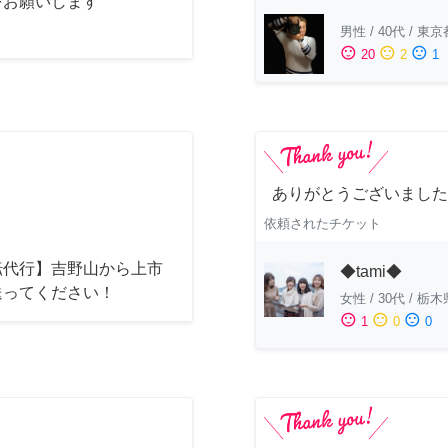
をお願いします
男性
/
40代
/
東京
sentiment_satisfied
sentiment_neutral
sentiment_dissatisfied
20
2
1
ありがとうございました
依頼されたチケット
転代行】吉野山から上市
◆tami◆
送ってください！
女性
/
30代
/
栃木
sentiment_satisfied
sentiment_neutral
sentiment_dissatisfied
1
0
0