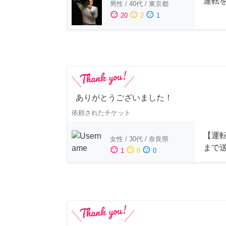
運転
男性
/
40代
/
東京都
sentiment_satisfied
sentiment_neutral
sentiment_dissatisfied
20
2
1
ありがとうございました！
依頼されたチケット
【運
女性
/
30代
/
奈良県
まで
sentiment_satisfied
sentiment_neutral
sentiment_dissatisfied
1
0
0