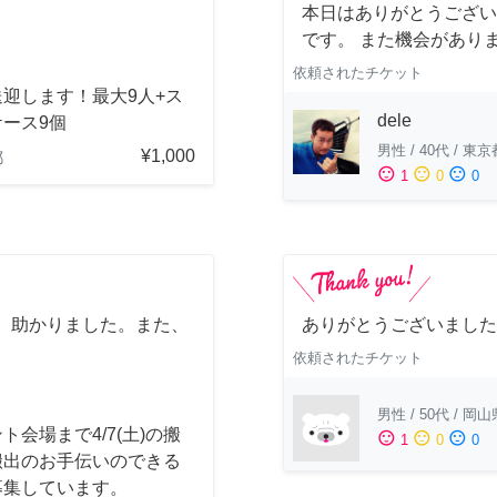
本日はありがとうござい
です。 また機会があり
依頼されたチケット
迎します！最大9人+ス
dele
ース9個
男性
/
40代
/
東京
¥1,000
都
sentiment_satisfied
sentiment_neutral
sentiment_dissatisfied
1
0
0
、助かりました。また、
ありがとうございました
依頼されたチケット
男性
/
50代
/
岡山
ト会場まで4/7(土)の搬
sentiment_satisfied
sentiment_neutral
sentiment_dissatisfied
1
0
0
搬出のお手伝いのできる
募集しています。