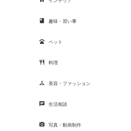
インテリア
class
趣味・習い事
pets
ペット
restaurant
料理
checkroom
美容・ファッション
chat
生活相談
camera_alt
写真・動画制作