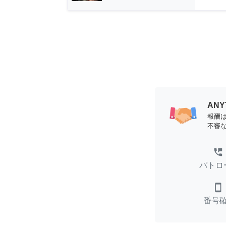
AN
報酬
不審
perm_phone_msg
パトロ
smartphone
番号