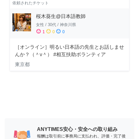
依頼されたチケット
桜木葵生@日本語教師
女性
/
30代
/
神奈川県
sentiment_satisfied
sentiment_neutral
sentiment_dissatisfied
1
0
0
［オンライン］明るい日本語の先生とお話しませ
んか？（＾ν＾） #相互扶助ボランティア
東京都
ANYTIMES安心・安全への取り組み
報酬は取引前に事務局に支払われ、評価・完了後