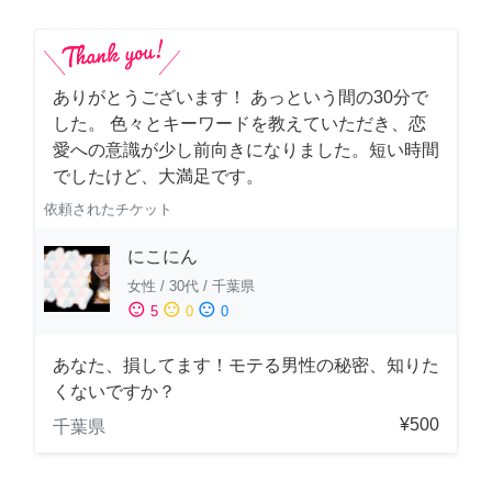
ありがとうございます！ あっという間の30分で
した。 色々とキーワードを教えていただき、恋
愛への意識が少し前向きになりました。短い時間
でしたけど、大満足です。
依頼されたチケット
にこにん
女性
/
30代
/
千葉県
sentiment_satisfied
sentiment_neutral
sentiment_dissatisfied
5
0
0
あなた、損してます！モテる男性の秘密、知りた
くないですか？
¥500
千葉県