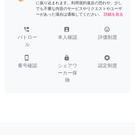
に振り込まれます。利用規約違反の恐れや、少し
でも不審な内容のサービスやリクエストやユーザ
ーがあった場合は通報してください。
詳細を見る
perm_phone_msg
assignment_ind
tag_faces
パトロー
本人確認
評価制度
ル
smartphone
lock
stars
番号確認
シェアワ
認定制度
ーカー保
険