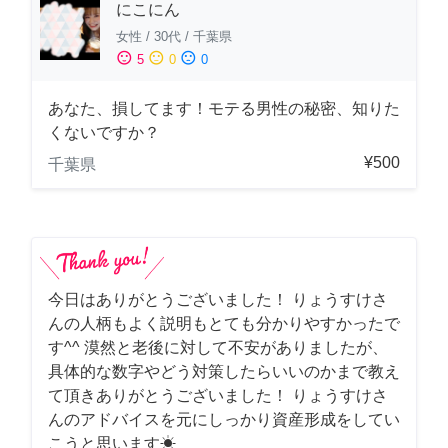
にこにん
女性
/
30代
/
千葉県
sentiment_satisfied
sentiment_neutral
sentiment_dissatisfied
5
0
0
あなた、損してます！モテる男性の秘密、知りた
くないですか？
¥500
千葉県
今日はありがとうございました！ りょうすけさ
んの人柄もよく説明もとても分かりやすかったで
す^^ 漠然と老後に対して不安がありましたが、
具体的な数字やどう対策したらいいのかまで教え
て頂きありがとうございました！ りょうすけさ
んのアドバイスを元にしっかり資産形成をしてい
こうと思います☀︎