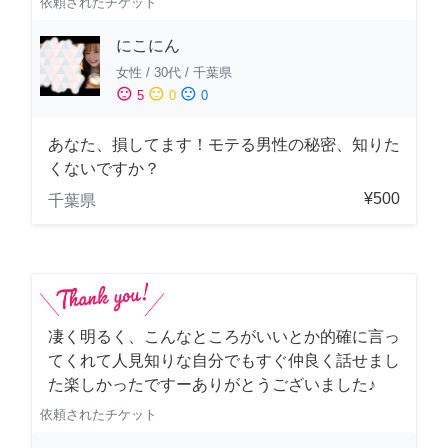
依頼されたチケット
にこにん
女性
/
30代
/
千葉県
sentiment_satisfied
sentiment_neutral
sentiment_dissatisfied
5
0
0
あなた、損してます！モテる男性の秘密、知りた
くないですか？
¥500
千葉県
凄く明るく、こんなところがいいとか的確に言っ
てくれて人見知りな自分でもすぐ仲良く話せまし
た楽しかったですーありがとうございました♪
依頼されたチケット