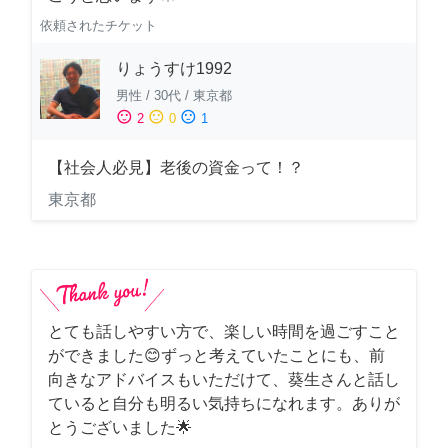
依頼されたチケット
りょうすけ1992
男性
/
30代
/
東京都
sentiment_satisfied
sentiment_neutral
sentiment_dissatisfied
2
0
1
【社会人必見】老後の資金って！？
東京都
とても話しやすい方で、楽しい時間を過ごすこと
ができました😊ずっと考えていたことにも、前
向きなアドバイスもいただけて、葵生さんと話し
ていると自分も明るい気持ちになれます。ありが
とうございました🌟