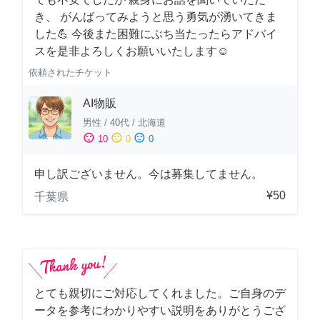
き、 がんばってみようと思う勇気が湧いてきま
した💪 今後また困難にぶち当たったらアドバイ
スを是非よろしくお願いいたします☺️
依頼されたチケット
AI物販
男性
/
40代
/
北海道
sentiment_satisfied
sentiment_neutral
sentiment_dissatisfied
10
0
0
申し訳ございません。今は募集してません。
¥50
千葉県
とても親切にご対応してくれました。ご自身のデ
ータを参考にわかりやすい説明をありがとうござ