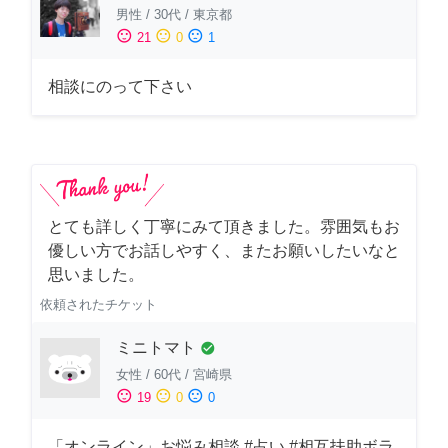
男性
/
30代
/
東京都
sentiment_satisfied
sentiment_neutral
sentiment_dissatisfied
21
0
1
相談にのって下さい
とても詳しく丁寧にみて頂きました。雰囲気もお
優しい方でお話しやすく、またお願いしたいなと
思いました。
依頼されたチケット
ミニトマト
check_circle
女性
/
60代
/
宮崎県
sentiment_satisfied
sentiment_neutral
sentiment_dissatisfied
19
0
0
「オンライン」お悩み相談 #占い #相互扶助ボラ