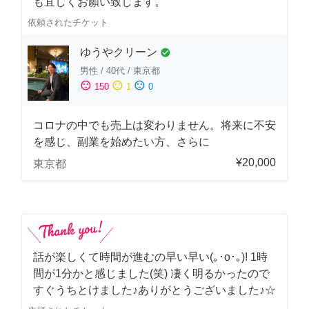
も宜しくお願い致します。
依頼されたチケット
ゆうやクリーン
check_circle
男性
/
40代
/
東京都
sentiment_satisfied
sentiment_neutral
sentiment_dissatisfied
150
1
0
コロナの中でも売上は変わりません。将来に不安
を感じ、副業を始めたい方、さらに
¥20,000
東京都
話が楽しくて時間が進むの早い早い(｡･о･｡)! 1時
間が1分かと感じました(笑) 凄く明るかったので
すぐうちとけました♪ありがとうございました♪☆