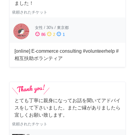
ました！
依頼されたチケット
女性
/
30's
/
東京都
sentiment_satisfied
sentiment_neutral
sentiment_dissatisfied
86
2
1
[online] E-commerce consulting #volunteerhelp #
相互扶助ボランティア
とても丁寧に親身になってお話を聞いてアドバイ
スをして下さいました。またご縁がありましたら
宜しくお願い致します。
依頼されたチケット