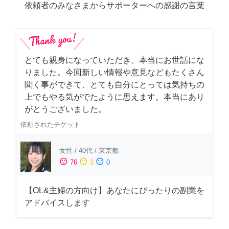
依頼者のみなさまからサポーターへの感謝の言葉
とても親身になっていただき、本当にお世話にな
りました。今回新しい情報や意見などもたくさん
聞く事ができて、とても自分にとっては気持ちの
上でもやる気がでたように思えます。本当にあり
がとうございました。
依頼されたチケット
女性
/
40代
/
東京都
sentiment_satisfied
sentiment_neutral
sentiment_dissatisfied
76
3
0
【OL&主婦の方向け】あなたにぴったりの副業を
アドバイスします