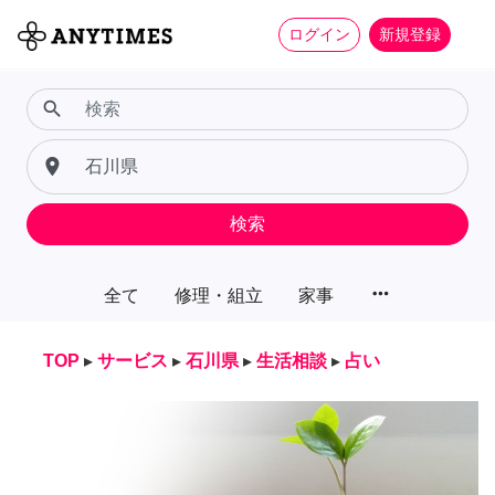
ログイン
新規登録
search
place
検索
more_horiz
全て
修理・組立
家事
TOP
▸
サービス
▸
石川県
▸
生活相談
▸
占い