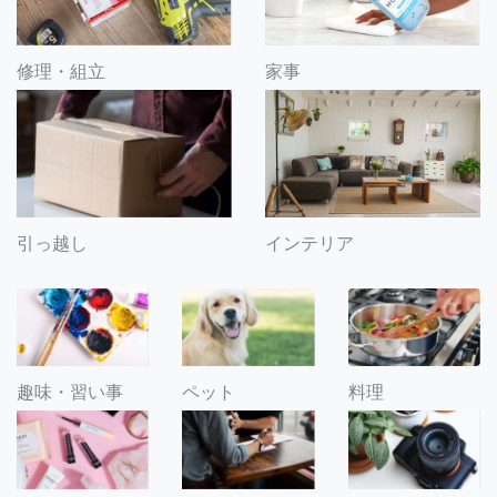
修理・組立
家事
引っ越し
インテリア
趣味・習い事
ペット
料理