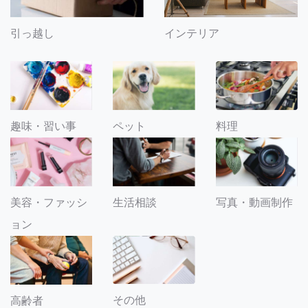
引っ越し
インテリア
趣味・習い事
ペット
料理
美容・ファッシ
生活相談
写真・動画制作
ョン
その他
高齢者