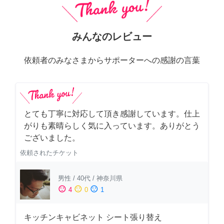
みんなのレビュー
依頼者のみなさまからサポーターへの感謝の言葉
とても丁寧に対応して頂き感謝しています。仕上
がりも素晴らしく気に入っています。ありがとう
ございました。
依頼されたチケット
男性
/
40代
/
神奈川県
sentiment_satisfied
sentiment_neutral
sentiment_dissatisfied
4
0
1
キッチンキャビネット シート張り替え