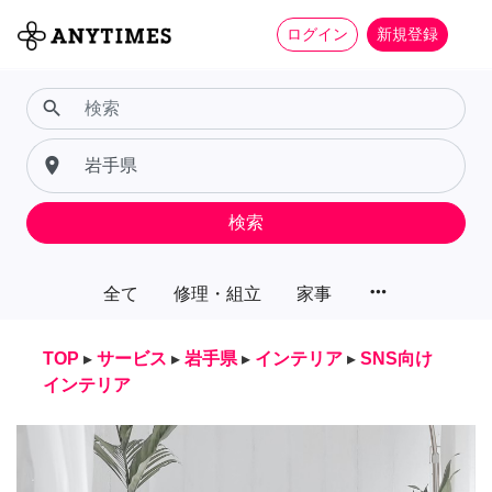
ログイン
新規登録
search
place
検索
more_horiz
全て
修理・組立
家事
TOP
▸
サービス
▸
岩手県
▸
インテリア
▸
SNS向け
インテリア