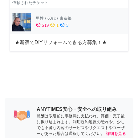
依頼されたチケット
男性
/
60代
/
東京都
sentiment_satisfied
sentiment_neutral
sentiment_dissatisfied
219
1
3
★新宿でDIYリフォームできる方募集！★
ANYTIMES安心・安全への取り組み
報酬は取引前に事務局に支払われ、評価・完了後
に振り込まれます。利用規約違反の恐れや、少し
でも不審な内容のサービスやリクエストやユーザ
ーがあった場合は通報してください。
詳細を見る