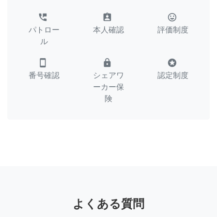
perm_phone_msg
assignment_ind
tag_faces
パトロー
本人確認
評価制度
ル
smartphone
lock
stars
番号確認
シェアワ
認定制度
ーカー保
険
よくある質問