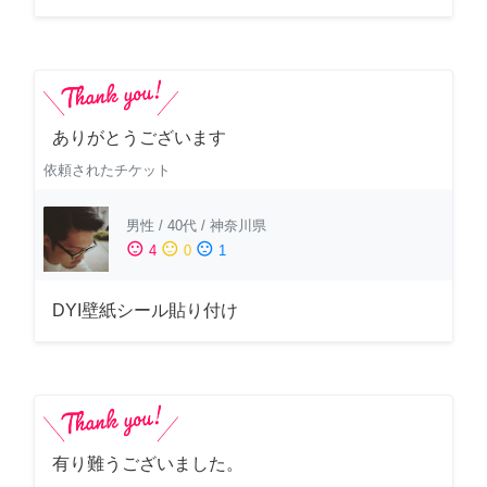
ありがとうございます
依頼されたチケット
男性
/
40代
/
神奈川県
sentiment_satisfied
sentiment_neutral
sentiment_dissatisfied
4
0
1
DYI壁紙シール貼り付け
有り難うございました。