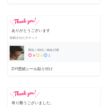
ありがとうございます
依頼されたチケット
男性
/
40代
/
神奈川県
sentiment_satisfied
sentiment_neutral
sentiment_dissatisfied
4
0
1
DYI壁紙シール貼り付け
有り難うございました。