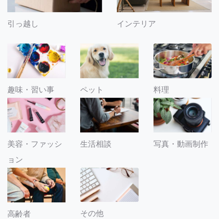
引っ越し
インテリア
趣味・習い事
ペット
料理
美容・ファッシ
生活相談
写真・動画制作
ョン
その他
高齢者