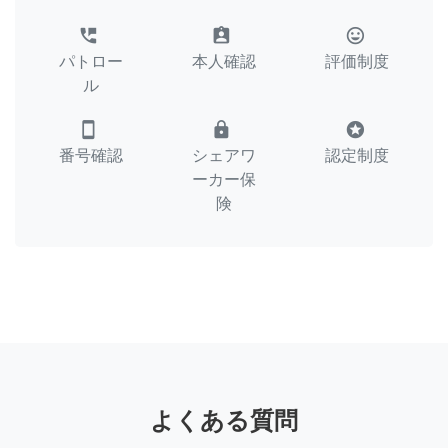
perm_phone_msg
assignment_ind
tag_faces
パトロー
本人確認
評価制度
ル
smartphone
lock
stars
番号確認
シェアワ
認定制度
ーカー保
険
よくある質問