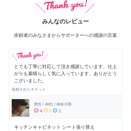
みんなのレビュー
依頼者のみなさまからサポーターへの感謝の言葉
とても丁寧に対応して頂き感謝しています。仕上
がりも素晴らしく気に入っています。ありがとう
ございました。
依頼されたチケット
男性
/
40代
/
神奈川県
sentiment_satisfied
sentiment_neutral
sentiment_dissatisfied
4
0
1
キッチンキャビネット シート張り替え