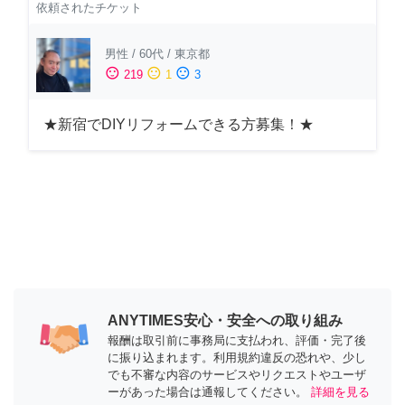
依頼されたチケット
男性
/
60代
/
東京都
sentiment_satisfied
sentiment_neutral
sentiment_dissatisfied
219
1
3
★新宿でDIYリフォームできる方募集！★
ANYTIMES安心・安全への取り組み
報酬は取引前に事務局に支払われ、評価・完了後
に振り込まれます。利用規約違反の恐れや、少し
でも不審な内容のサービスやリクエストやユーザ
ーがあった場合は通報してください。
詳細を見る