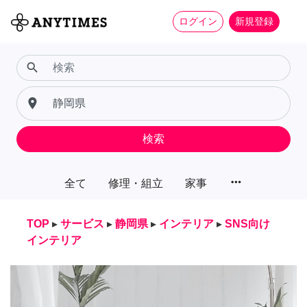
ログイン
新規登録
search
place
検索
more_horiz
全て
修理・組立
家事
TOP
▸
サービス
▸
静岡県
▸
インテリア
▸
SNS向け
インテリア