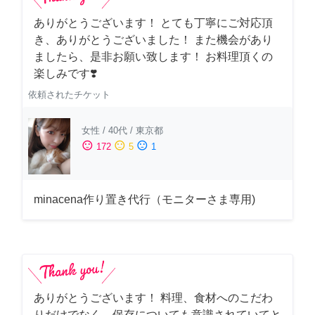
ありがとうございます！ とても丁寧にご対応頂
き、ありがとうございました！ また機会があり
ましたら、是非お願い致します！ お料理頂くの
楽しみです❣️
依頼されたチケット
女性
/
40代
/
東京都
sentiment_satisfied
sentiment_neutral
sentiment_dissatisfied
172
5
1
minacena作り置き代行（モニターさま専用)
ありがとうございます！ 料理、食材へのこだわ
りだけでなく、保存についても意識されていてと