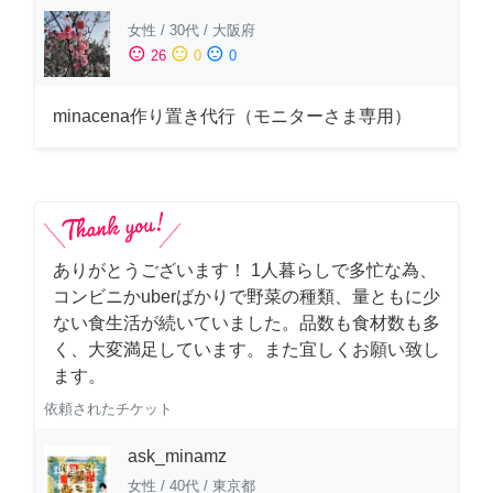
女性
/
30代
/
大阪府
sentiment_satisfied
sentiment_neutral
sentiment_dissatisfied
26
0
0
minacena作り置き代行（モニターさま専用）
ありがとうございます！ 1人暮らしで多忙な為、
コンビニかuberばかりで野菜の種類、量ともに少
ない食生活が続いていました。品数も食材数も多
く、大変満足しています。また宜しくお願い致し
ます。
依頼されたチケット
ask_minamz
女性
/
40代
/
東京都