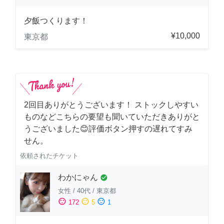
夕飯つくります！
¥10,000
東京都
2回目ありがとうございます！ ストックしやすい
ものなどこちらの要望も聞いていただきありがと
うございました😊評価ボタン押すの遅れてすみ
せん。
依頼されたチケット
わかにゃん
check_circle
女性
/
40代
/
東京都
sentiment_satisfied
sentiment_neutral
sentiment_dissatisfied
172
5
1