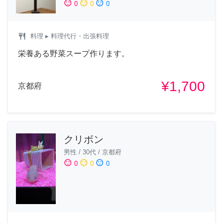
sentiment_satisfied
sentiment_neutral
sentiment_dissatisfied
0
0
0
restaurant
料理
▸ 料理代行・出張料理
栄養ある野菜スープ作ります。
¥1,700
京都府
クリボン
男性
/
30代
/
京都府
sentiment_satisfied
sentiment_neutral
sentiment_dissatisfied
0
0
0