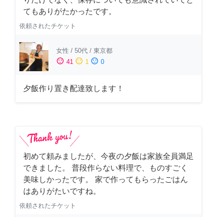
てもありがたかったです。
依頼されたチケット
女性
/
50代
/
東京都
sentiment_satisfied
sentiment_neutral
sentiment_dissatisfied
41
1
0
夕飯作り置き配達致します！
初めて頼みましたが、今夜の夕飯は家族全員満足
できました。 普段作らない料理で、ものすごく
美味しかったです。 家で作ってもらったごはん
はありがたいですね。
依頼されたチケット