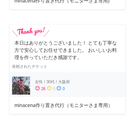
minacena作り置き代行（モニターさま専用)
本日はありがとうございました！ とても丁寧な
方で安心してお任せできました。 おいしいお料
理を作っていただき感謝です。
依頼されたチケット
女性
/
30代
/
大阪府
sentiment_satisfied
sentiment_neutral
sentiment_dissatisfied
26
0
0
minacena作り置き代行（モニターさま専用）