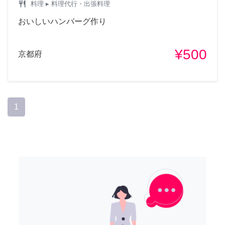
restaurant
料理
▸ 料理代行・出張料理
おいしいハンバーグ作り
¥500
京都府
1