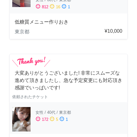
sentiment_satisfied
sentiment_neutral
sentiment_dissatisfied
812
16
1
低糖質メニュー作りおき
¥10,000
東京都
大変ありがとうございました! 非常にスムーズな
進めて頂きましたし、急な予定変更にも対応頂き
感謝でいっぱいです!
依頼されたチケット
女性
/
40代
/
東京都
sentiment_satisfied
sentiment_neutral
sentiment_dissatisfied
172
5
1