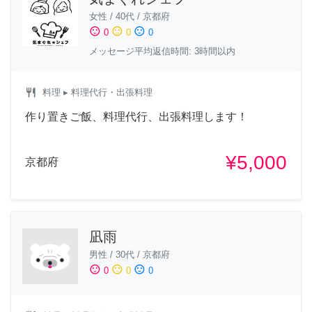
女性
/
40代
/
京都府
sentiment_satisfied
sentiment_neutral
sentiment_dissatisfied
0
0
0
メッセージ平均返信時間: 3時間以内
restaurant
料理
▸ 料理代行・出張料理
作り置きご飯、料理代行、出張料理します！
¥5,000
京都府
凪雨
男性
/
30代
/
京都府
sentiment_satisfied
sentiment_neutral
sentiment_dissatisfied
0
0
0