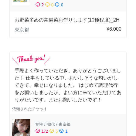
sentiment_satisfied
sentiment_neutral
sentiment_dissatisfied
2
0
0
お野菜多めの常備菜お作りします(10種程度)_2H
¥6,000
東京都
手際よく作っていただき、ありがとうございまし
た！ 仕事をしている中、おいしそうな匂いがし
てきて、幸せになりました。 はじめて調理代行
をお願いしましたが、よい方に来ていただけてあ
りがたいです。またお願いしたいです！
依頼されたチケット
女性
/
40代
/
東京都
sentiment_satisfied
sentiment_neutral
sentiment_dissatisfied
172
5
1