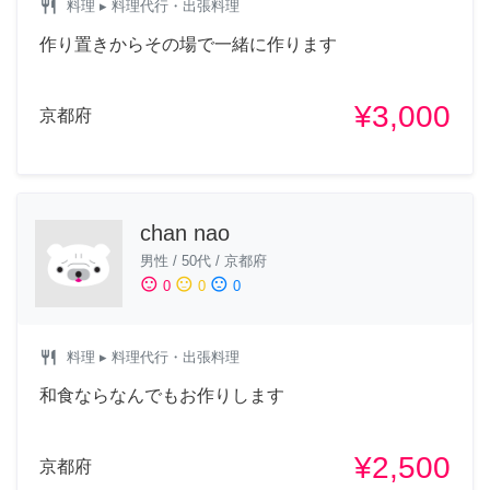
restaurant
料理
▸ 料理代行・出張料理
作り置きからその場で一緒に作ります
¥3,000
京都府
chan nao
男性
/
50代
/
京都府
sentiment_satisfied
sentiment_neutral
sentiment_dissatisfied
0
0
0
restaurant
料理
▸ 料理代行・出張料理
和食ならなんでもお作りします
¥2,500
京都府