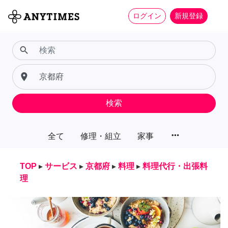
ログイン
新規登録
search
place
検索
more_horiz
全て
修理・組立
家事
TOP
▸
サービス
▸
京都府
▸
料理
▸
料理代行・出張料
理