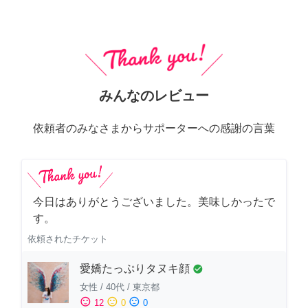
みんなのレビュー
依頼者のみなさまからサポーターへの感謝の言葉
今日はありがとうございました。美味しかったで
す。
依頼されたチケット
愛嬌たっぷりタヌキ顔
check_circle
女性
/
40代
/
東京都
sentiment_satisfied
sentiment_neutral
sentiment_dissatisfied
12
0
0