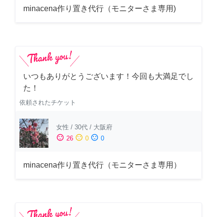
minacena作り置き代行（モニターさま専用)
いつもありがとうございます！今回も大満足でし
た！
依頼されたチケット
女性
/
30代
/
大阪府
sentiment_satisfied
sentiment_neutral
sentiment_dissatisfied
26
0
0
minacena作り置き代行（モニターさま専用）