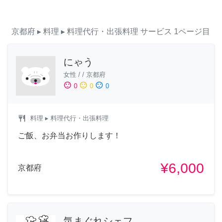
京都府
▸ 料理
▸ 料理代行・出張料理
サービス
1ページ目
にゃう
女性
/
/
京都府
sentiment_satisfied
sentiment_neutral
sentiment_dissatisfied
0
0
0
restaurant
料理
▸ 料理代行・出張料理
ご飯、お弁当お作りします！
¥6,000
京都府
気まぐれシェフ