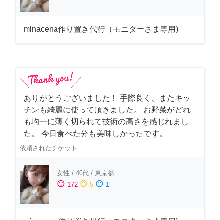
minacena作り置き代行（モニターさま専用)
ありがとうございました！ 手際良く、またキッ
チンも綺麗に使って頂きました。 お野菜がどれ
も均一に薄く切られて技術の高さを感じれまし
た。 今日食べた分も美味しかったです。
依頼されたチケット
女性
/
40代
/
東京都
sentiment_satisfied
sentiment_neutral
sentiment_dissatisfied
172
5
1