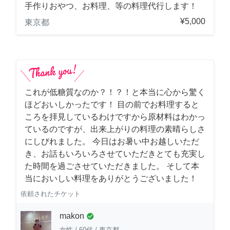
手作りおやつ、お料理、等の料理代行します！
¥5,000
東京都
これが低糖質なのか？！？！と本当に心から驚く
ほどおいしかったです！ 目の前でお料理すると
ころを拝見しているわけですから原材料はわかっ
ているのですが、出来上がりの料理の素晴らしさ
にしびれました。 今日はお暑い中お越しいただ
き、お話もいろいろさせていただきとても充実し
た時間を過ごさせていただきました。 そして本
当においしい料理をありがとうございました！
依頼されたチケット
makon
check_circle
女性
/
60代
/
東京都