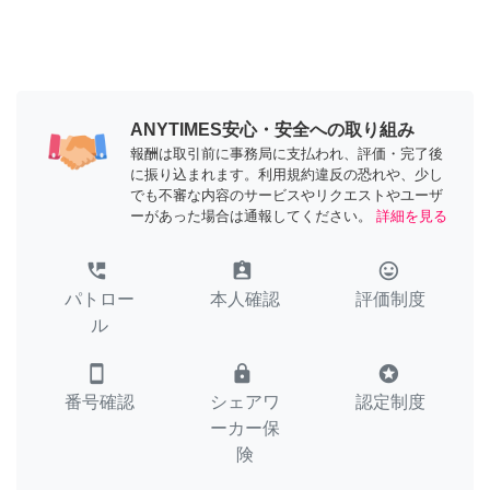
ANYTIMES安心・安全への取り組み
報酬は取引前に事務局に支払われ、評価・完了後
に振り込まれます。利用規約違反の恐れや、少し
でも不審な内容のサービスやリクエストやユーザ
ーがあった場合は通報してください。
詳細を見る
perm_phone_msg
assignment_ind
tag_faces
パトロー
本人確認
評価制度
ル
smartphone
lock
stars
番号確認
シェアワ
認定制度
ーカー保
険