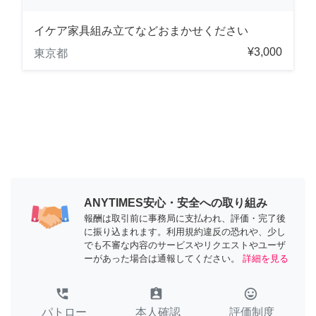
イケア家具組み立てなどおまかせください
¥3,000
東京都
ANYTIMES安心・安全への取り組み
報酬は取引前に事務局に支払われ、評価・完了後
に振り込まれます。利用規約違反の恐れや、少し
でも不審な内容のサービスやリクエストやユーザ
ーがあった場合は通報してください。
詳細を見る
perm_phone_msg
assignment_ind
tag_faces
パトロー
本人確認
評価制度