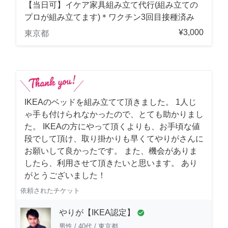
【当日可】イケア家具組み立て代行(組み立ての
プロが組み立てます)＊ワクチン3回目接種済み
¥3,000
東京都
IKEAのベッドを組み立てて頂きました。 1人じ
ゃ手も付けられなかったので、とても助かりまし
た。 IKEAの方にやって頂くよりも、お手頃な値
段でして頂け、取り掛かりも早くてやりがさんに
お願いして良かったです。 また、機会がありま
したら、利用させて頂きたいと思います。 あり
がとうございました！
依頼されたチケット
やりが【IKEA認定】
check_circle
男性
/
40代
/
東京都