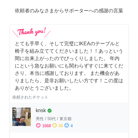
依頼者のみなさまからサポーターへの感謝の言葉
とても手早く、そして完璧にIKEAのテーブルと
椅子を組み立ててくださいました！！あっという
間に出来上がったのでびっくりしました。 年内
にという急なお願いにも関わらずすぐに来てくだ
さり、本当に感謝しております。 また機会があ
りましたら、是非お願いしたい方です！この度は
ありがとうございました。
依頼されたチケット
knsk
check_circle
男性
/
50代
/
東京都
sentiment_satisfied
sentiment_neutral
sentiment_dissatisfied
1668
49
4