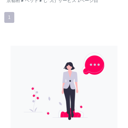
京都府
▸ ペット
▸ しつけ
サービス
1ページ目
1