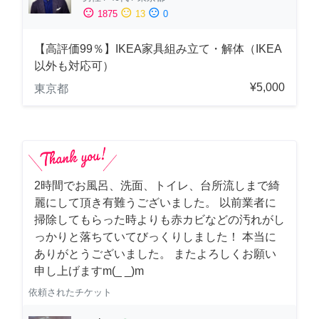
sentiment_satisfied
sentiment_neutral
sentiment_dissatisfied
1875
13
0
【高評価99％】IKEA家具組み立て・解体（IKEA
以外も対応可）
¥5,000
東京都
2時間でお風呂、洗面、トイレ、台所流しまで綺
麗にして頂き有難うございました。 以前業者に
掃除してもらった時よりも赤カビなどの汚れがし
っかりと落ちていてびっくりしました！ 本当に
ありがとうございました。 またよろしくお願い
申し上げますm(_ _)m
依頼されたチケット