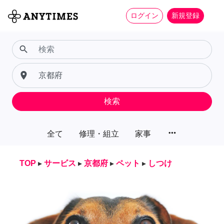
ログイン
新規登録
search
place
検索
more_horiz
全て
修理・組立
家事
TOP
▸
サービス
▸
京都府
▸
ペット
▸
しつけ