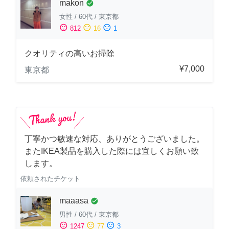
makon
check_circle
女性
/
60代
/
東京都
sentiment_satisfied
sentiment_neutral
sentiment_dissatisfied
812
16
1
クオリティの高いお掃除
¥7,000
東京都
丁寧かつ敏速な対応、ありがとうございました。
またIKEA製品を購入した際には宜しくお願い致
します。
依頼されたチケット
maaasa
check_circle
男性
/
60代
/
東京都
sentiment_satisfied
sentiment_neutral
sentiment_dissatisfied
1247
77
3