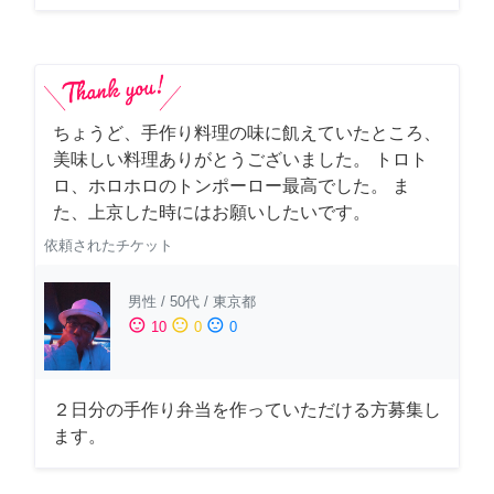
ちょうど、手作り料理の味に飢えていたところ、
美味しい料理ありがとうございました。 トロト
ロ、ホロホロのトンポーロー最高でした。 ま
た、上京した時にはお願いしたいです。
依頼されたチケット
男性
/
50代
/
東京都
sentiment_satisfied
sentiment_neutral
sentiment_dissatisfied
10
0
0
２日分の手作り弁当を作っていただける方募集し
ます。