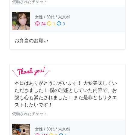
依頼されたチケット
女性
/
30代
/
東京都
sentiment_satisfied
sentiment_neutral
sentiment_dissatisfied
24
1
0
お弁当のお願い
本日はありがとうございます！ 大変美味しくい
ただきました！ 僕の理想としていた内容で、お
腹も心も満たされました！ また是非ともリクエ
ストしたいです！
依頼されたチケット
女性
/
30代
/
東京都