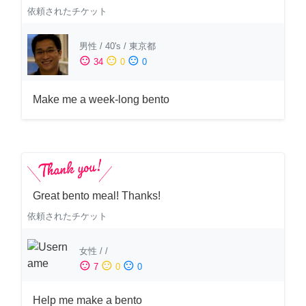
依頼されたチケット
男性
/
40's
/
東京都
sentiment_satisfied
sentiment_neutral
sentiment_dissatisfied
34
0
0
Make me a week-long bento
Great bento meal! Thanks!
依頼されたチケット
女性
/
/
sentiment_satisfied
sentiment_neutral
sentiment_dissatisfied
7
0
0
Help me make a bento