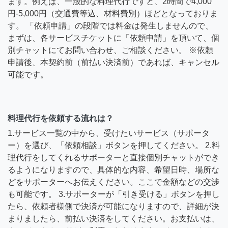
ます。例えば、一般的な料理代行ですと、2時間で4,000
円-5,000円（交通費等込、材料費別）ほどとなっておりま
す。 「依頼申請」の段階では料金は発生しませんので、
まずは、各サービスチケットに「依頼申請」を頂いて、個
別チャットにてお問い合わせ、ご相談ください。 ※依頼
申請後、本契約前（前払い決済前）であれば、キャンセル
可能です。
料理代行を依頼する流れは？
1.サービス一覧の中から、受けたいサービス（サポータ
ー）を選び、「依頼相談」ボタンを押してください。 2.料
理代行をしてくれるサポーターと直接個別チャットができ
るようになりますので、具体的な内容、希望日時、場所な
どをサポーターへお伝えください。ここで金額などの交渉
も可能です。 3.サポーターが「引き受ける」ボタンを押し
たら、依頼者様側で決済が可能になりますので、詳細が決
まりましたら、前払い決済をしてください。お支払いは、