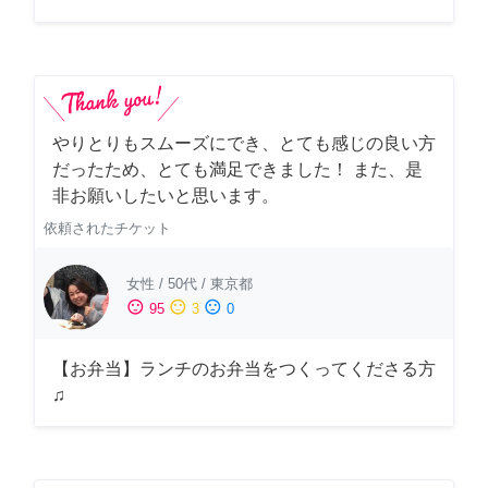
やりとりもスムーズにでき、とても感じの良い方
だったため、とても満足できました！ また、是
非お願いしたいと思います。
依頼されたチケット
女性
/
50代
/
東京都
sentiment_satisfied
sentiment_neutral
sentiment_dissatisfied
95
3
0
【お弁当】ランチのお弁当をつくってくださる方
♫