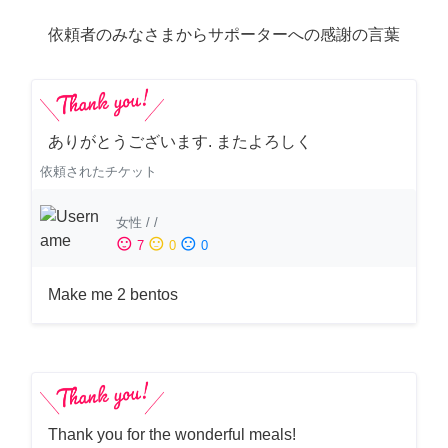
依頼者のみなさまからサポーターへの感謝の言葉
ありがとうございます. またよろしく
依頼されたチケット
女性
/
/
sentiment_satisfied
sentiment_neutral
sentiment_dissatisfied
7
0
0
Make me 2 bentos
Thank you for the wonderful meals!