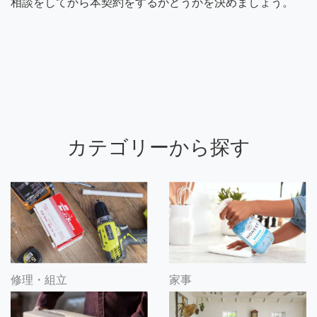
相談をしてから本契約をするかどうかを決めましょう。
カテゴリーから探す
修理・組立
家事