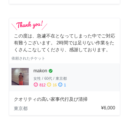
この度は、急遽不在となってしまった中でご対応
有難うございます。 2時間では足りない作業をた
くさんこなしてくださり、感謝しております。
依頼されたチケット
makon
check_circle
女性
/
60代
/
東京都
sentiment_satisfied
sentiment_neutral
sentiment_dissatisfied
812
16
1
クオリティの高い家事代行及び清掃
¥6,000
東京都