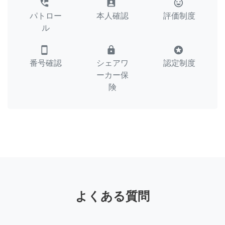
perm_phone_msg
assignment_ind
tag_faces
パトロー
本人確認
評価制度
ル
smartphone
lock
stars
番号確認
シェアワ
認定制度
ーカー保
険
よくある質問