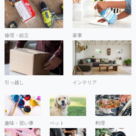
修理・組立
家事
引っ越し
インテリア
趣味・習い事
ペット
料理