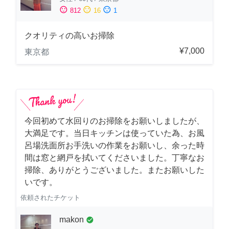
sentiment_satisfied
sentiment_neutral
sentiment_dissatisfied
812
16
1
クオリティの高いお掃除
¥7,000
東京都
今回初めて水回りのお掃除をお願いしましたが、
大満足です。当日キッチンは使っていた為、お風
呂場洗面所お手洗いの作業をお願いし、余った時
間は窓と網戸を拭いてくださいました。丁寧なお
掃除、ありがとうございました。またお願いした
いです。
依頼されたチケット
makon
check_circle