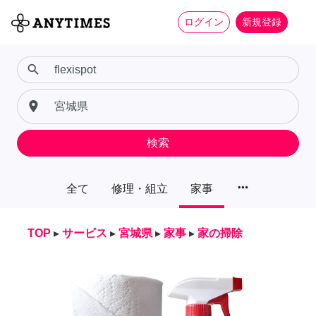
ログイン
新規登録
search
place
検索
more_horiz
全て
修理・組立
家事
TOP
▸
サービス
▸
宮城県
▸
家事
▸
家の掃除