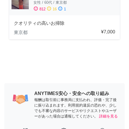
女性
/
60代
/
東京都
sentiment_satisfied
sentiment_neutral
sentiment_dissatisfied
812
16
1
クオリティの高いお掃除
¥7,000
東京都
ANYTIMES安心・安全への取り組み
報酬は取引前に事務局に支払われ、評価・完了後
に振り込まれます。利用規約違反の恐れや、少し
でも不審な内容のサービスやリクエストやユーザ
ーがあった場合は通報してください。
詳細を見る