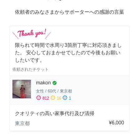
依頼者のみなさまからサポーターへの感謝の言葉
限られて時間で水周り3箇所丁寧に対応頂きまし
た。 安心しておまかせでしたので今後もお願い
したいです。
依頼されたチケット
makon
check_circle
女性
/
60代
/
東京都
sentiment_satisfied
sentiment_neutral
sentiment_dissatisfied
812
16
1
クオリティの高い家事代行及び清掃
¥6,000
東京都