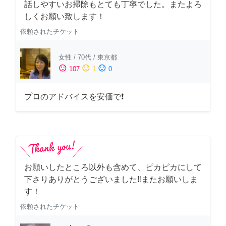
話しやすいお掃除もとても丁寧でした。またよろ
しくお願い致します！
依頼されたチケット
女性
/
70代
/
東京都
sentiment_satisfied
sentiment_neutral
sentiment_dissatisfied
107
1
0
プロのアドバイスを安価で❗
お願いしたところ以外も含めて、ピカピカにして
下さりありがとうございました‼️またお願いしま
す！
依頼されたチケット