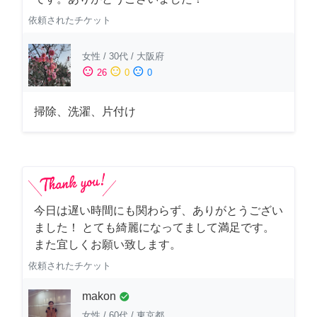
依頼されたチケット
女性
/
30代
/
大阪府
sentiment_satisfied
sentiment_neutral
sentiment_dissatisfied
26
0
0
掃除、洗濯、片付け
今日は遅い時間にも関わらず、ありがとうござい
ました！ とても綺麗になってまして満足です。
また宜しくお願い致します。
依頼されたチケット
makon
check_circle
女性
/
60代
/
東京都