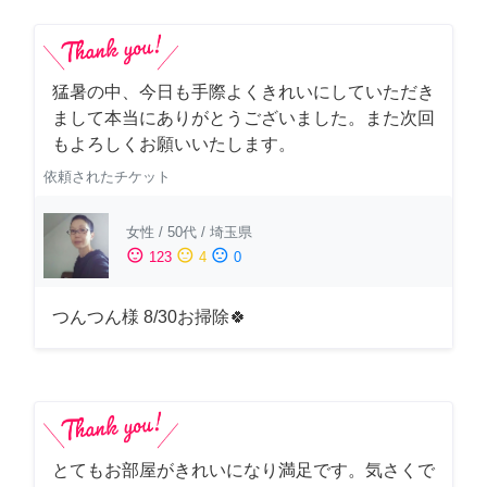
猛暑の中、今日も手際よくきれいにしていただき
まして本当にありがとうございました。また次回
もよろしくお願いいたします。
依頼されたチケット
女性
/
50代
/
埼玉県
sentiment_satisfied
sentiment_neutral
sentiment_dissatisfied
123
4
0
つんつん様 8/30お掃除🍀
とてもお部屋がきれいになり満足です。気さくで