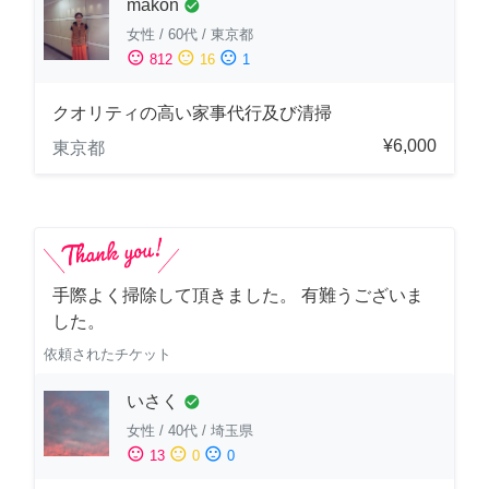
makon
check_circle
女性
/
60代
/
東京都
sentiment_satisfied
sentiment_neutral
sentiment_dissatisfied
812
16
1
クオリティの高い家事代行及び清掃
¥6,000
東京都
手際よく掃除して頂きました。 有難うございま
した。
依頼されたチケット
いさく
check_circle
女性
/
40代
/
埼玉県
sentiment_satisfied
sentiment_neutral
sentiment_dissatisfied
13
0
0