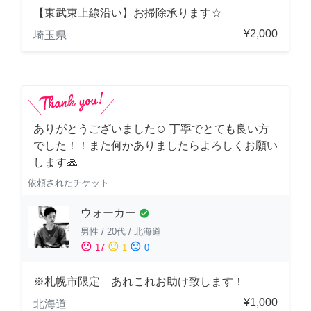
【東武東上線沿い】お掃除承ります☆
¥2,000
埼玉県
ありがとうございました☺️ 丁寧でとても良い方
でした！！また何かありましたらよろしくお願い
します🙏
依頼されたチケット
ウォーカー
check_circle
男性
/
20代
/
北海道
sentiment_satisfied
sentiment_neutral
sentiment_dissatisfied
17
1
0
※札幌市限定 あれこれお助け致します！
¥1,000
北海道