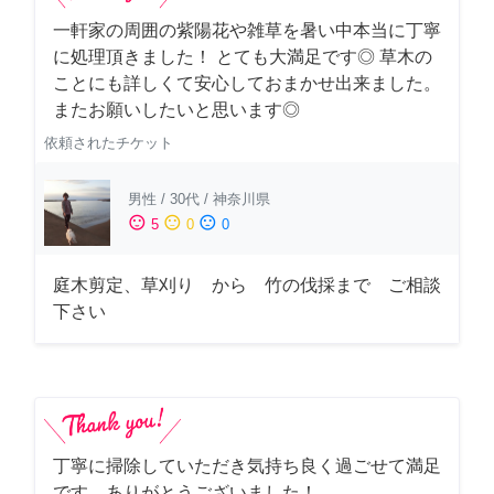
一軒家の周囲の紫陽花や雑草を暑い中本当に丁寧
に処理頂きました！ とても大満足です◎ 草木の
ことにも詳しくて安心しておまかせ出来ました。
またお願いしたいと思います◎
依頼されたチケット
男性
/
30代
/
神奈川県
sentiment_satisfied
sentiment_neutral
sentiment_dissatisfied
5
0
0
庭木剪定、草刈り から 竹の伐採まで ご相談
下さい
丁寧に掃除していただき気持ち良く過ごせて満足
です。ありがとうございました！