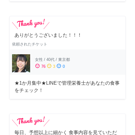
ありがとうございました！！！
依頼されたチケット
女性
/
40代
/
東京都
sentiment_satisfied
sentiment_neutral
sentiment_dissatisfied
76
3
0
★1か月集中★LINEで管理栄養士があなたの食事
をチェック！
毎日、予想以上に細かく 食事内容を見ていただ