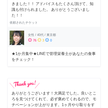
きました！！ アドバイスもたくさん頂けて、知
識も付けられました。 ありがとうございまし
た！！
依頼されたチケット
女性
/
40代
/
東京都
sentiment_satisfied
sentiment_neutral
sentiment_dissatisfied
76
3
0
★1か月集中★LINEで管理栄養士があなたの食事
をチェック！
ありがとうございます！大満足でした。良いとこ
ろを見つけてくれて、必ず褒めてくれるので、モ
チベーションが上がります。1ヶ月やり取りをす