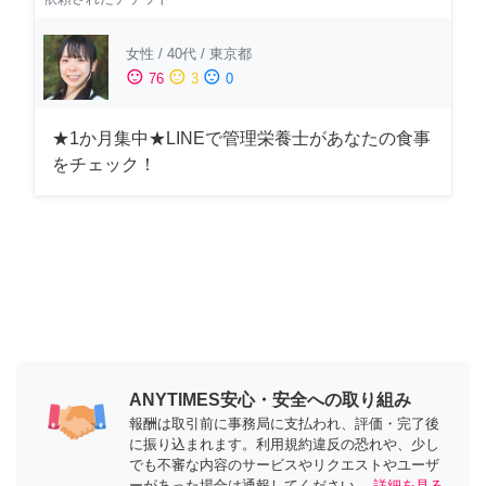
女性
/
40代
/
東京都
sentiment_satisfied
sentiment_neutral
sentiment_dissatisfied
76
3
0
★1か月集中★LINEで管理栄養士があなたの食事
をチェック！
ANYTIMES安心・安全への取り組み
報酬は取引前に事務局に支払われ、評価・完了後
に振り込まれます。利用規約違反の恐れや、少し
でも不審な内容のサービスやリクエストやユーザ
ーがあった場合は通報してください。
詳細を見る