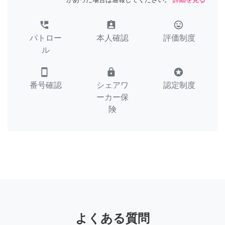
perm_phone_msg
assignment_ind
tag_faces
パトロー
本人確認
評価制度
ル
smartphone
lock
stars
番号確認
シェアワ
認定制度
ーカー保
険
よくある質問