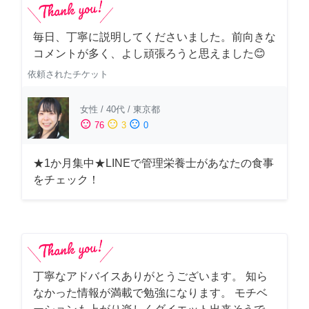
毎日、丁寧に説明してくださいました。前向きな
コメントが多く、よし頑張ろうと思えました😊
依頼されたチケット
女性
/
40代
/
東京都
sentiment_satisfied
sentiment_neutral
sentiment_dissatisfied
76
3
0
★1か月集中★LINEで管理栄養士があなたの食事
をチェック！
丁寧なアドバイスありがとうございます。 知ら
なかった情報が満載で勉強になります。 モチベ