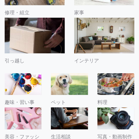
修理・組立
家事
引っ越し
インテリア
趣味・習い事
ペット
料理
美容・ファッシ
生活相談
写真・動画制作