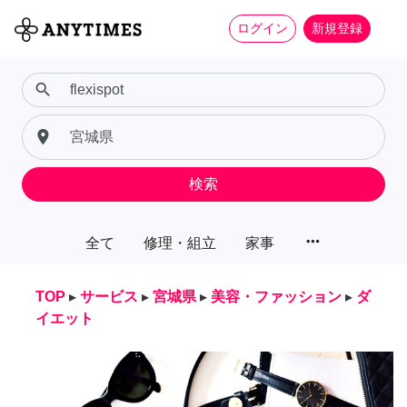
ログイン
新規登録
search
place
検索
more_horiz
全て
修理・組立
家事
TOP
▸
サービス
▸
宮城県
▸
美容・ファッション
▸
ダ
イエット