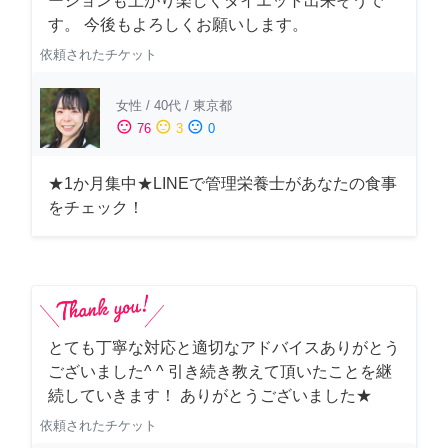
ーションも上がり楽しくダイエット出来そうで
す。 今後もよろしくお願いします。
依頼されたチケット
女性
/
40代
/
東京都
sentiment_satisfied
sentiment_neutral
sentiment_dissatisfied
76
3
0
★1か月集中★LINEで管理栄養士があなたの食事
をチェック！
とても丁寧な対応と適切なアドバイスありがとう
ございました^ ^ 引き続き教えて頂いたことを継
続していきます！ ありがとうございました★
依頼されたチケット