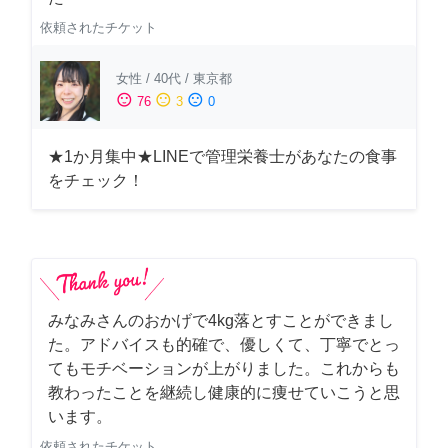
依頼されたチケット
女性
/
40代
/
東京都
sentiment_satisfied
sentiment_neutral
sentiment_dissatisfied
76
3
0
★1か月集中★LINEで管理栄養士があなたの食事
をチェック！
みなみさんのおかげで4kg落とすことができまし
た。アドバイスも的確で、優しくて、丁寧でとっ
てもモチベーションが上がりました。これからも
教わったことを継続し健康的に痩せていこうと思
います。
依頼されたチケット