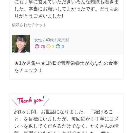
にも丁寧に答えていただきいろんな知識も着きま
した。本当にお願いしてよかったです。どうもあ
りがとうございました!
依頼されたチケット
女性
/
40代
/
東京都
sentiment_satisfied
sentiment_neutral
sentiment_dissatisfied
76
3
0
★1か月集中★LINEで管理栄養士があなたの食事
をチェック！
約1ヶ月間、お世話になりました。 「続けるこ
と」を目標にいましたが、毎回細かく丁寧にコメ
ントを返してくださるだけでなく、たくさんの情