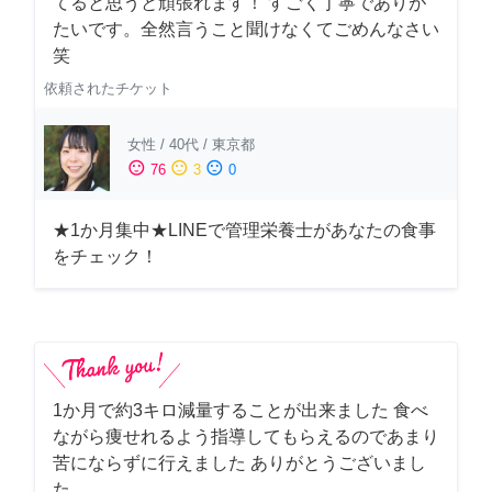
てると思うと頑張れます！ すごく丁寧でありが
たいです。全然言うこと聞けなくてごめんなさい
笑
依頼されたチケット
女性
/
40代
/
東京都
sentiment_satisfied
sentiment_neutral
sentiment_dissatisfied
76
3
0
★1か月集中★LINEで管理栄養士があなたの食事
をチェック！
1か月で約3キロ減量することが出来ました 食べ
ながら痩せれるよう指導してもらえるのであまり
苦にならずに行えました ありがとうございまし
た