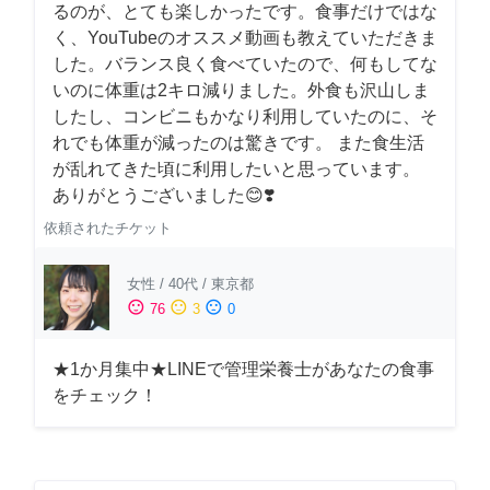
るのが、とても楽しかったです。食事だけではな
く、YouTubeのオススメ動画も教えていただきま
した。バランス良く食べていたので、何もしてな
いのに体重は2キロ減りました。外食も沢山しま
したし、コンビニもかなり利用していたのに、そ
れでも体重が減ったのは驚きです。 また食生活
が乱れてきた頃に利用したいと思っています。
ありがとうございました😊❣️
依頼されたチケット
女性
/
40代
/
東京都
sentiment_satisfied
sentiment_neutral
sentiment_dissatisfied
76
3
0
★1か月集中★LINEで管理栄養士があなたの食事
をチェック！