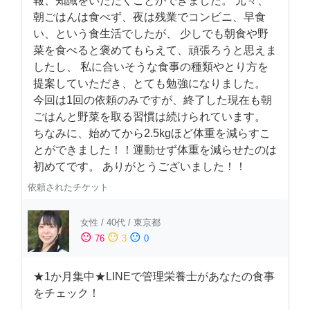
報、知識をいただくことができました。 元々、
朝ごはんは食べず、夜は残業でコンビニ、早食
い、という食生活でしたが、 少しでも朝食や野
菜を食べると褒めてもらえて、頑張ろうと思えま
したし、 私に合いそうな食事の種類やとり方を
提案していただき、とても勉強になりました。
今回は1回の依頼のみですが、終了した現在も朝
ごはんと野菜を取る習慣は続けられています。
ちなみに、始めてから2.5kgほど体重を減らすこ
とができました！！運動せず体重を減らせたのは
初めてです。 ありがとうございました！！
依頼されたチケット
女性
/
40代
/
東京都
sentiment_satisfied
sentiment_neutral
sentiment_dissatisfied
76
3
0
★1か月集中★LINEで管理栄養士があなたの食事
をチェック！