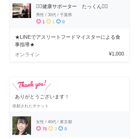
🏋️‍♂️健康サポーター たっくん🏋️‍♂️
男性
/
30代
/
千葉県
sentiment_satisfied
sentiment_neutral
sentiment_dissatisfied
1
1
0
★LINEでアスリートフードマイスターによる食
事指導★
¥1,000
オンライン
ありがとうございます！
依頼されたチケット
女性
/
40代
/
東京都
sentiment_satisfied
sentiment_neutral
sentiment_dissatisfied
76
3
0