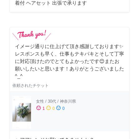
着付 ヘアセット 出張で承ります
イメージ通りに仕上げて頂き感謝しております✨
レスポンスも早く、仕事もテキパキとそして丁寧
に対応頂けたのでとてもよかったです😊またお
願いしたいと思います！ありがとうございました
^_^
依頼されたチケット
女性
/
30代
/
神奈川県
sentiment_satisfied
sentiment_neutral
sentiment_dissatisfied
1
0
0