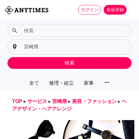
ログイン
新規登録
search
place
検索
more_horiz
全て
修理・組立
家事
TOP
▸
サービス
▸
宮崎県
▸
美容・ファッション
▸
ヘ
アデザイン・ヘアアレンジ