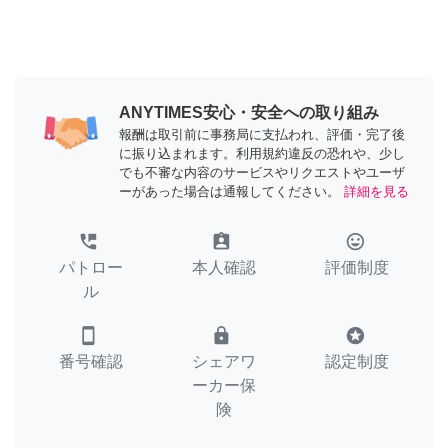
ANYTIMES安心・安全への取り組み
報酬は取引前に事務局に支払われ、評価・完了後
に振り込まれます。利用規約違反の恐れや、少し
でも不審な内容のサービスやリクエストやユーザ
ーがあった場合は通報してください。
詳細を見る
perm_phone_msg
assignment_ind
tag_faces
パトロー
本人確認
評価制度
ル
smartphone
lock
stars
番号確認
シェアワ
認定制度
ーカー保
険