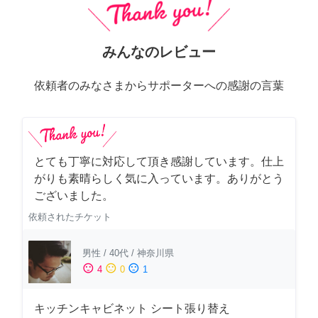
みんなのレビュー
依頼者のみなさまからサポーターへの感謝の言葉
とても丁寧に対応して頂き感謝しています。仕上
がりも素晴らしく気に入っています。ありがとう
ございました。
依頼されたチケット
男性
/
40代
/
神奈川県
sentiment_satisfied
sentiment_neutral
sentiment_dissatisfied
4
0
1
キッチンキャビネット シート張り替え