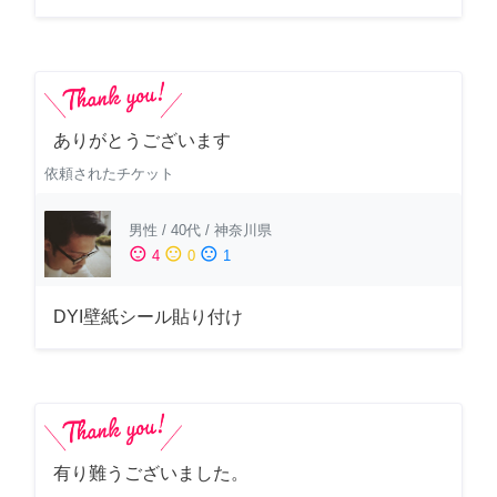
ありがとうございます
依頼されたチケット
男性
/
40代
/
神奈川県
sentiment_satisfied
sentiment_neutral
sentiment_dissatisfied
4
0
1
DYI壁紙シール貼り付け
有り難うございました。