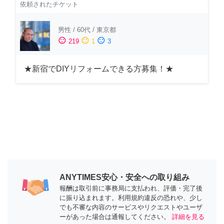
依頼されたチケット
男性
/
60代
/
東京都
sentiment_satisfied
sentiment_neutral
sentiment_dissatisfied
219
1
3
★新宿でDIYリフォームできる方募集！★
ANYTIMES安心・安全への取り組み
報酬は取引前に事務局に支払われ、評価・完了後
に振り込まれます。利用規約違反の恐れや、少し
でも不審な内容のサービスやリクエストやユーザ
ーがあった場合は通報してください。
詳細を見る