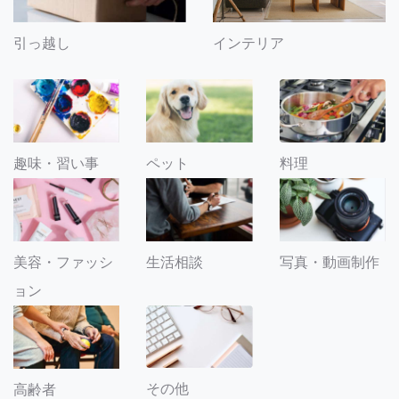
引っ越し
インテリア
趣味・習い事
ペット
料理
美容・ファッシ
生活相談
写真・動画制作
ョン
その他
高齢者