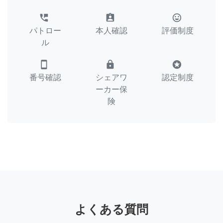
perm_phone_msg
assignment_ind
tag_faces
パトロー
本人確認
評価制度
ル
smartphone
lock
stars
番号確認
シェアワ
認定制度
ーカー保
険
よくある質問