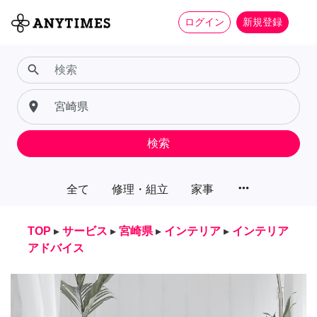
ログイン
新規登録
search
place
検索
more_horiz
全て
修理・組立
家事
TOP
▸
サービス
▸
宮崎県
▸
インテリア
▸
インテリア
アドバイス