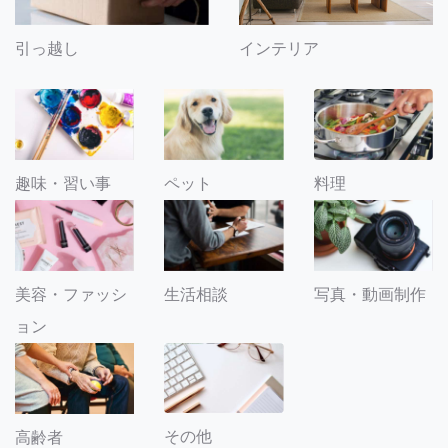
引っ越し
インテリア
趣味・習い事
ペット
料理
美容・ファッシ
生活相談
写真・動画制作
ョン
その他
高齢者