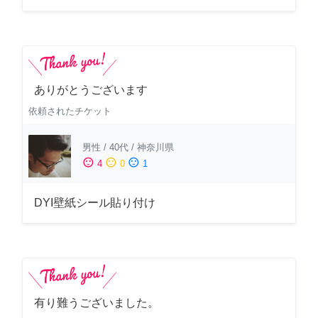
ありがとうございます
依頼されたチケット
男性
/
40代
/
神奈川県
sentiment_satisfied
sentiment_neutral
sentiment_dissatisfied
4
0
1
DYI壁紙シール貼り付け
有り難うございました。