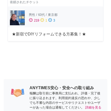
依頼されたチケット
男性
/
60代
/
東京都
sentiment_satisfied
sentiment_neutral
sentiment_dissatisfied
219
1
3
★新宿でDIYリフォームできる方募集！★
ANYTIMES安心・安全への取り組み
報酬は取引前に事務局に支払われ、評価・完了後
に振り込まれます。利用規約違反の恐れや、少し
でも不審な内容のサービスやリクエストやユーザ
ーがあった場合は通報してください。
詳細を見る