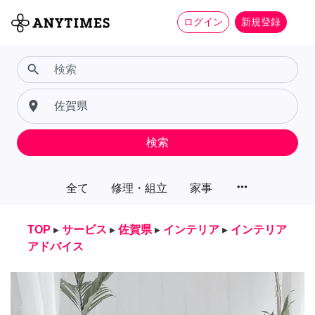
ログイン
新規登録
search
place
検索
more_horiz
全て
修理・組立
家事
TOP
▸
サービス
▸
佐賀県
▸
インテリア
▸
インテリア
アドバイス