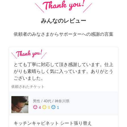
みんなのレビュー
依頼者のみなさまからサポーターへの感謝の言葉
とても丁寧に対応して頂き感謝しています。仕上
がりも素晴らしく気に入っています。ありがとう
ございました。
依頼されたチケット
男性
/
40代
/
神奈川県
sentiment_satisfied
sentiment_neutral
sentiment_dissatisfied
4
0
1
キッチンキャビネット シート張り替え