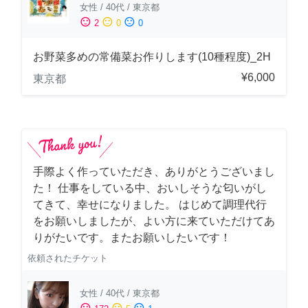
女性
/
40代
/
東京都
sentiment_satisfied
sentiment_neutral
sentiment_dissatisfied
2
0
0
お野菜多めの常備菜お作りします(10種程度)_2H
¥6,000
東京都
手際よく作っていただき、ありがとうございまし
た！ 仕事をしている中、おいしそうな匂いがし
てきて、幸せになりました。 はじめて調理代行
をお願いしましたが、よい方に来ていただけてあ
りがたいです。またお願いしたいです！
依頼されたチケット
女性
/
40代
/
東京都
sentiment_satisfied
sentiment_neutral
sentiment_dissatisfied