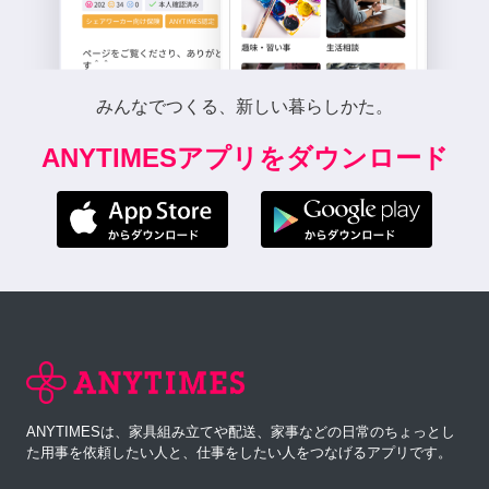
みんなでつくる、新しい暮らしかた。
ANYTIMESアプリをダウンロード
ANYTIMESは、家具組み立てや配送、家事などの日常のちょっとし
た用事を依頼したい人と、仕事をしたい人をつなげるアプリです。