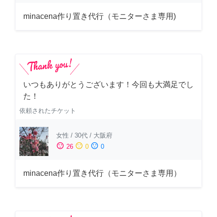
minacena作り置き代行（モニターさま専用)
いつもありがとうございます！今回も大満足でし
た！
依頼されたチケット
女性
/
30代
/
大阪府
sentiment_satisfied
sentiment_neutral
sentiment_dissatisfied
26
0
0
minacena作り置き代行（モニターさま専用）