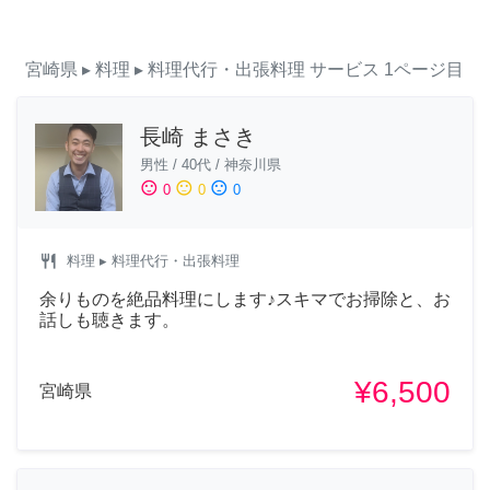
宮崎県
▸ 料理
▸ 料理代行・出張料理
サービス
1ページ目
長崎 まさき
男性
/
40代
/
神奈川県
sentiment_satisfied
sentiment_neutral
sentiment_dissatisfied
0
0
0
restaurant
料理
▸ 料理代行・出張料理
余りものを絶品料理にします♪スキマでお掃除と、お
話しも聴きます。
¥6,500
宮崎県