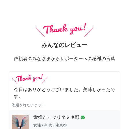
みんなのレビュー
依頼者のみなさまからサポーターへの感謝の言葉
今日はありがとうございました。美味しかったで
す。
依頼されたチケット
愛嬌たっぷりタヌキ顔
check_circle
女性
/
40代
/
東京都