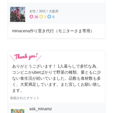
女性
/
30代
/
大阪府
sentiment_satisfied
sentiment_neutral
sentiment_dissatisfied
26
0
0
minacena作り置き代行（モニターさま専用）
ありがとうございます！ 1人暮らしで多忙な為、
コンビニかuberばかりで野菜の種類、量ともに少
ない食生活が続いていました。品数も食材数も多
く、大変満足しています。また宜しくお願い致し
ます。
依頼されたチケット
ask_minamz