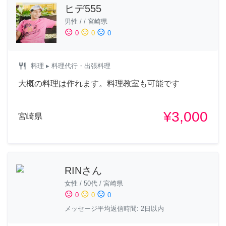
ヒデ555
男性
/
/
宮崎県
sentiment_satisfied
sentiment_neutral
sentiment_dissatisfied
0
0
0
restaurant
料理
▸ 料理代行・出張料理
大概の料理は作れます。料理教室も可能です
¥3,000
宮崎県
RINさん
女性
/
50代
/
宮崎県
sentiment_satisfied
sentiment_neutral
sentiment_dissatisfied
0
0
0
メッセージ平均返信時間: 2日以内