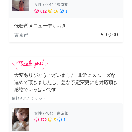
女性
/
60代
/
東京都
sentiment_satisfied
sentiment_neutral
sentiment_dissatisfied
812
16
1
低糖質メニュー作りおき
¥10,000
東京都
大変ありがとうございました! 非常にスムーズな
進めて頂きましたし、急な予定変更にも対応頂き
感謝でいっぱいです!
依頼されたチケット
女性
/
40代
/
東京都
sentiment_satisfied
sentiment_neutral
sentiment_dissatisfied
172
5
1