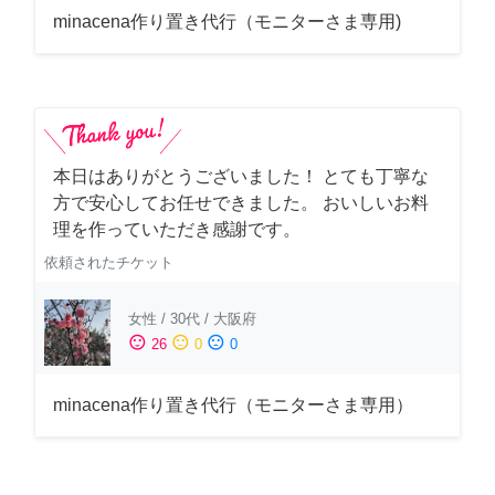
minacena作り置き代行（モニターさま専用)
本日はありがとうございました！ とても丁寧な
方で安心してお任せできました。 おいしいお料
理を作っていただき感謝です。
依頼されたチケット
女性
/
30代
/
大阪府
sentiment_satisfied
sentiment_neutral
sentiment_dissatisfied
26
0
0
minacena作り置き代行（モニターさま専用）