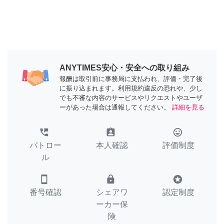
ANYTIMES安心・安全への取り組み
報酬は取引前に事務局に支払われ、評価・完了後
に振り込まれます。利用規約違反の恐れや、少し
でも不審な内容のサービスやリクエストやユーザ
ーがあった場合は通報してください。
詳細を見る
perm_phone_msg
assignment_ind
tag_faces
パトロー
本人確認
評価制度
ル
smartphone
lock
stars
番号確認
シェアワ
認定制度
ーカー保
険