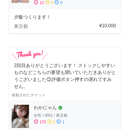
sentiment_satisfied
sentiment_neutral
sentiment_dissatisfied
12
0
0
夕飯つくります！
¥10,000
東京都
2回目ありがとうございます！ ストックしやすい
ものなどこちらの要望も聞いていただきありがと
うございました😊評価ボタン押すの遅れてすみ
せん。
依頼されたチケット
わかにゃん
check_circle
女性
/
40代
/
東京都
sentiment_satisfied
sentiment_neutral
sentiment_dissatisfied
172
5
1