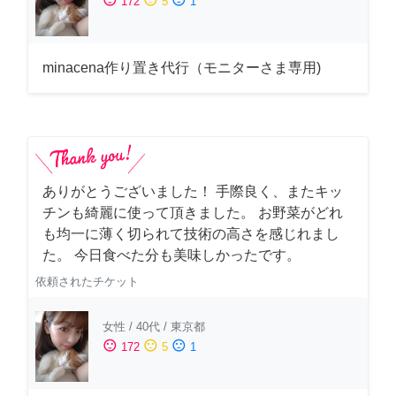
172
5
1
minacena作り置き代行（モニターさま専用)
ありがとうございました！ 手際良く、またキッ
チンも綺麗に使って頂きました。 お野菜がどれ
も均一に薄く切られて技術の高さを感じれまし
た。 今日食べた分も美味しかったです。
依頼されたチケット
女性
/
40代
/
東京都
sentiment_satisfied
sentiment_neutral
sentiment_dissatisfied
172
5
1