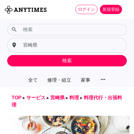
ログイン
新規登録
search
place
検索
more_horiz
全て
修理・組立
家事
TOP
▸
サービス
▸
宮崎県
▸
料理
▸
料理代行・出張料
理