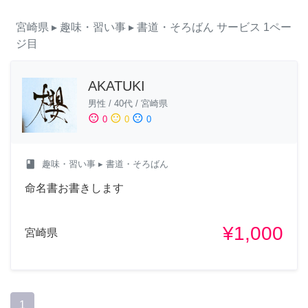
宮崎県
▸ 趣味・習い事
▸ 書道・そろばん
サービス
1ペー
ジ目
AKATUKI
男性
/
40代
/
宮崎県
sentiment_satisfied
sentiment_neutral
sentiment_dissatisfied
0
0
0
class
趣味・習い事
▸ 書道・そろばん
命名書お書きします
¥1,000
宮崎県
1