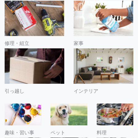
修理・組立
家事
引っ越し
インテリア
趣味・習い事
ペット
料理