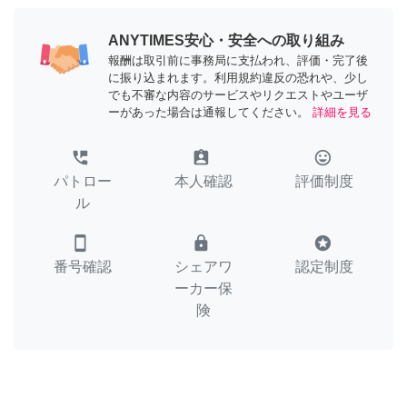
ANYTIMES安心・安全への取り組み
報酬は取引前に事務局に支払われ、評価・完了後
に振り込まれます。利用規約違反の恐れや、少し
でも不審な内容のサービスやリクエストやユーザ
ーがあった場合は通報してください。
詳細を見る
perm_phone_msg
assignment_ind
tag_faces
パトロー
本人確認
評価制度
ル
smartphone
lock
stars
番号確認
シェアワ
認定制度
ーカー保
険