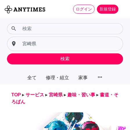
ログイン
新規登録
search
place
検索
more_horiz
全て
修理・組立
家事
TOP
▸
サービス
▸
宮崎県
▸
趣味・習い事
▸
書道・そ
ろばん