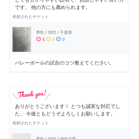
です。 他の方にも薦められます。
依頼されたチケット
男性
/
30代
/
千葉県
sentiment_satisfied
sentiment_neutral
sentiment_dissatisfied
5
0
0
バレーボールの試合のコツ教えてください。
ありがとうございます！ とつも誠実な対応でし
た。 今後ともどうぞよろしくお願いします。
依頼されたチケット
男性
/
30代
/
神奈川県