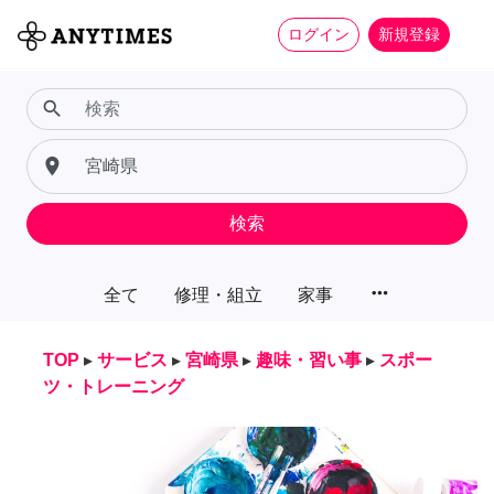
ログイン
新規登録
search
place
検索
more_horiz
全て
修理・組立
家事
TOP
▸
サービス
▸
宮崎県
▸
趣味・習い事
▸
スポー
ツ・トレーニング