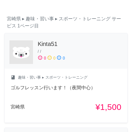
宮崎県
▸ 趣味・習い事
▸ スポーツ・トレーニング
サー
ビス
1ページ目
Kinta51
/
/
sentiment_satisfied
sentiment_neutral
sentiment_dissatisfied
0
0
0
class
趣味・習い事
▸ スポーツ・トレーニング
ゴルフレッスン行います！（夜間中心）
¥1,500
宮崎県