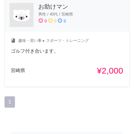
お助けマン
男性
/
40代
/
宮崎県
sentiment_satisfied
sentiment_neutral
sentiment_dissatisfied
0
0
0
class
趣味・習い事
▸ スポーツ・トレーニング
ゴルフ付き合います。
¥2,000
宮崎県
1