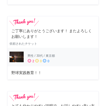
ご丁寧にありがとうございます！ またよろしく
お願いします！
依頼されたチケット
男性
/
30代
/
東京都
sentiment_satisfied
sentiment_neutral
sentiment_dissatisfied
2
0
0
野球実践教育！！
とても分かりやすい説明で、お話しやすい良い方