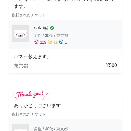
ます。
依頼されたチケット
saku@
check_circle
男性
/
30代
/
東京都
sentiment_satisfied
sentiment_neutral
sentiment_dissatisfied
129
11
1
バスケ教えます。
¥500
東京都
ありがとうございます！
依頼されたチケット
男性
/
40代
/
東京都