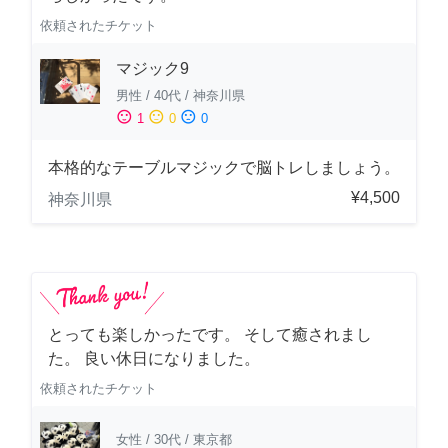
依頼されたチケット
マジック9
男性
/
40代
/
神奈川県
sentiment_satisfied
sentiment_neutral
sentiment_dissatisfied
1
0
0
本格的なテーブルマジックで脳トレしましょう。
¥4,500
神奈川県
とっても楽しかったです。 そして癒されまし
た。 良い休日になりました。
依頼されたチケット
女性
/
30代
/
東京都