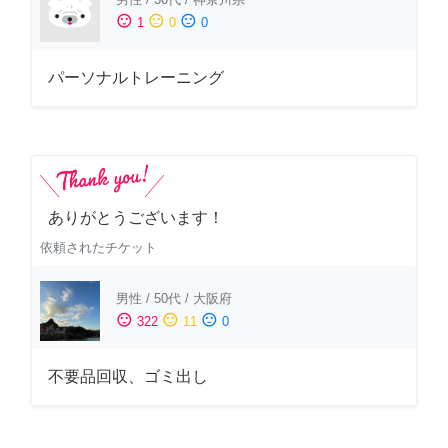
sentiment_satisfied
sentiment_neutral
sentiment_dissatisfied
1
0
0
パーソナルトレーニング
ありがとうございます！
依頼されたチケット
男性
/
50代
/
大阪府
sentiment_satisfied
sentiment_neutral
sentiment_dissatisfied
322
11
0
不要品回収、ゴミ出し