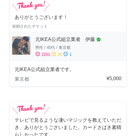
ありがとうございます！
依頼されたチケット
元IKEA公式組立業者 伊藤
check_circle
男性
/
40代
/
東京都
sentiment_satisfied
sentiment_neutral
sentiment_dissatisfied
2251
26
1
元IKEA公式組立業者です。
¥5,000
東京都
テレビで見るような凄いマジックを教えていただ
き、ありがとうございました。カードさばき素晴
らしかったです。