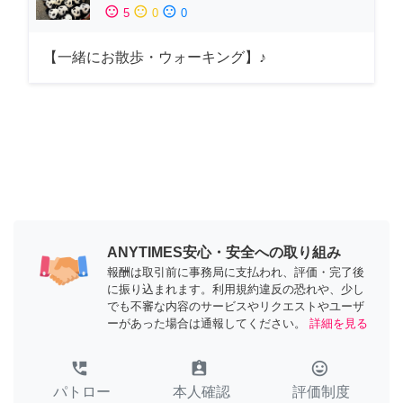
sentiment_satisfied
sentiment_neutral
sentiment_dissatisfied
5
0
0
【一緒にお散歩・ウォーキング】♪
ANYTIMES安心・安全への取り組み
報酬は取引前に事務局に支払われ、評価・完了後
に振り込まれます。利用規約違反の恐れや、少し
でも不審な内容のサービスやリクエストやユーザ
ーがあった場合は通報してください。
詳細を見る
perm_phone_msg
assignment_ind
tag_faces
パトロー
本人確認
評価制度