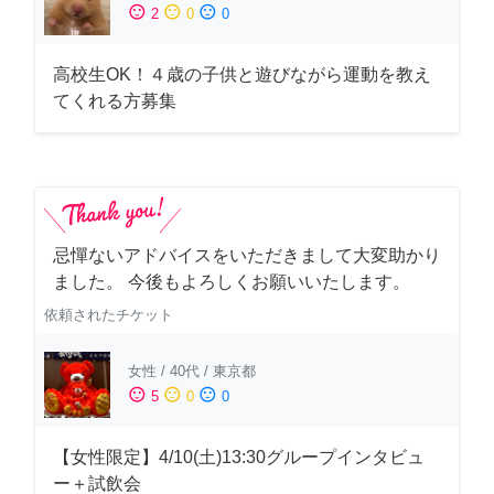
sentiment_satisfied
sentiment_neutral
sentiment_dissatisfied
2
0
0
高校生OK！４歳の子供と遊びながら運動を教え
てくれる方募集
忌憚ないアドバイスをいただきまして大変助かり
ました。 今後もよろしくお願いいたします。
依頼されたチケット
女性
/
40代
/
東京都
sentiment_satisfied
sentiment_neutral
sentiment_dissatisfied
5
0
0
【女性限定】4/10(土)13:30グループインタビュ
ー＋試飲会