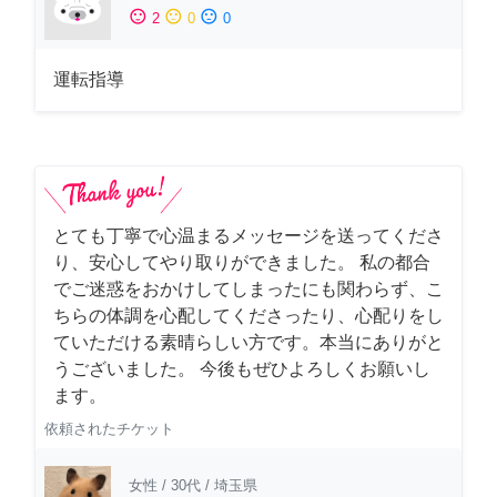
sentiment_satisfied
sentiment_neutral
sentiment_dissatisfied
2
0
0
運転指導
とても丁寧で心温まるメッセージを送ってくださ
り、安心してやり取りができました。 私の都合
でご迷惑をおかけしてしまったにも関わらず、こ
ちらの体調を心配してくださったり、心配りをし
ていただける素晴らしい方です。本当にありがと
うございました。 今後もぜひよろしくお願いし
ます。
依頼されたチケット
女性
/
30代
/
埼玉県