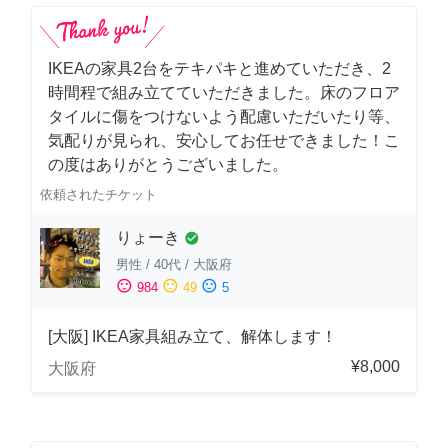
IKEAの家具2台をテキパキと進めていただき、2
時間程で組み立てていただきました。床のフロア
タイルに傷をつけないよう配慮いただいたり等、
気配りが見られ、安心してお任せできました！こ
の度はありがとうございました。
依頼されたチケット
りょーき
check_circle
男性
/
40代
/
大阪府
sentiment_satisfied
sentiment_neutral
sentiment_dissatisfied
984
49
5
[大阪] IKEA家具組み立て、解体します！
¥8,000
大阪府