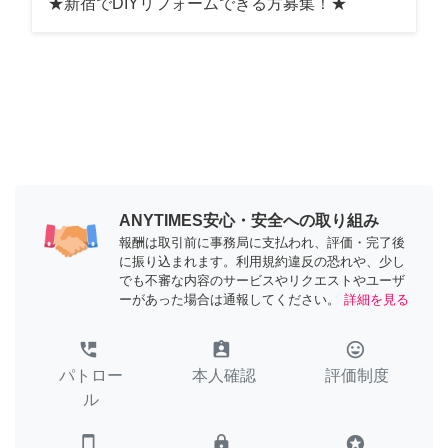
★新宿でDIYリフォームできる方募集！★
ANYTIMES安心・安全への取り組み
報酬は取引前に事務局に支払われ、評価・完了後
に振り込まれます。利用規約違反の恐れや、少し
でも不審な内容のサービスやリクエストやユーザ
ーがあった場合は通報してください。
詳細を見る
perm_phone_msg
assignment_ind
tag_faces
パトロー
本人確認
評価制度
ル
smartphone
lock
stars