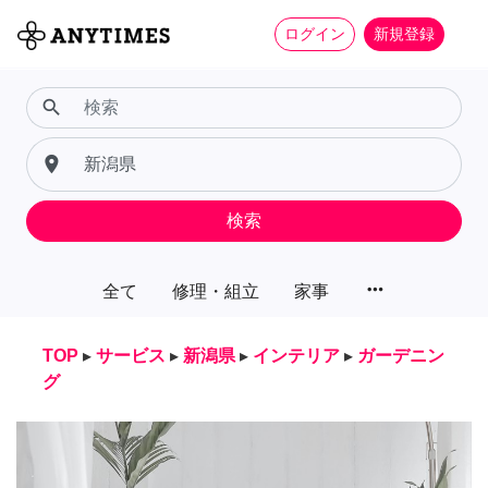
ログイン
新規登録
search
place
検索
more_horiz
全て
修理・組立
家事
TOP
▸
サービス
▸
新潟県
▸
インテリア
▸
ガーデニン
グ