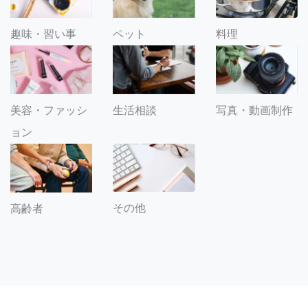
趣味・習い事
ペット
料理
美容・ファッシ
生活相談
写真・動画制作
ョン
その他
高齢者