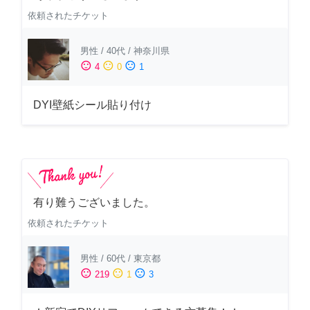
依頼されたチケット
男性
/
40代
/
神奈川県
sentiment_satisfied
sentiment_neutral
sentiment_dissatisfied
4
0
1
DYI壁紙シール貼り付け
有り難うございました。
依頼されたチケット
男性
/
60代
/
東京都
sentiment_satisfied
sentiment_neutral
sentiment_dissatisfied
219
1
3