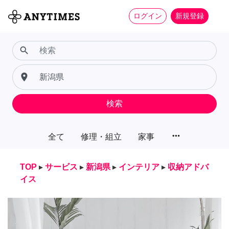
ログイン
新規登録
search
place
検索
more_horiz
全て
修理・組立
家事
TOP
▸
サービス
▸
新潟県
▸
インテリア
▸
収納アドバ
イス