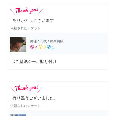
ありがとうございます
依頼されたチケット
男性
/
40代
/
神奈川県
sentiment_satisfied
sentiment_neutral
sentiment_dissatisfied
4
0
1
DYI壁紙シール貼り付け
有り難うございました。
依頼されたチケット