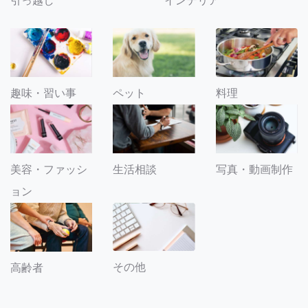
引っ越し
インテリア
趣味・習い事
ペット
料理
美容・ファッシ
生活相談
写真・動画制作
ョン
その他
高齢者