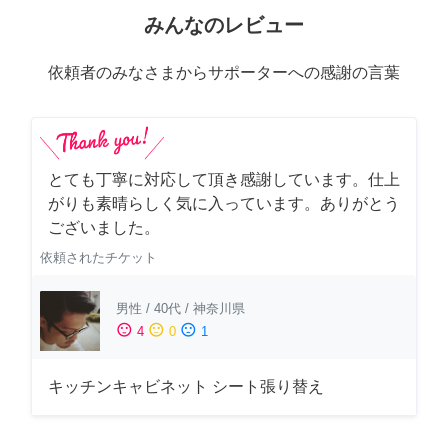
みんなのレビュー
依頼者のみなさまからサポーターへの感謝の言葉
とても丁寧に対応して頂き感謝しています。仕上
がりも素晴らしく気に入っています。ありがとう
ございました。
依頼されたチケット
男性
/
40代
/
神奈川県
sentiment_satisfied
sentiment_neutral
sentiment_dissatisfied
4
0
1
キッチンキャビネット シート張り替え