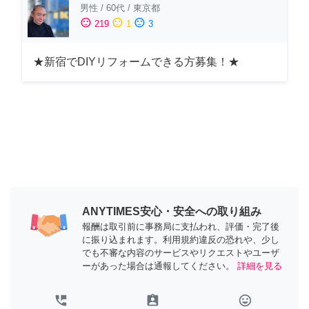
男性
/
60代
/
東京都
sentiment_satisfied
sentiment_neutral
sentiment_dissatisfied
219
1
3
★新宿でDIYリフォームできる方募集！★
ANYTIMES安心・安全への取り組み
報酬は取引前に事務局に支払われ、評価・完了後
に振り込まれます。利用規約違反の恐れや、少し
でも不審な内容のサービスやリクエストやユーザ
ーがあった場合は通報してください。
詳細を見る
perm_phone_msg
assignment_ind
tag_faces