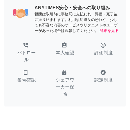
ANYTIMES安心・安全への取り組み
報酬は取引前に事務局に支払われ、評価・完了後
に振り込まれます。利用規約違反の恐れや、少し
でも不審な内容のサービスやリクエストやユーザ
ーがあった場合は通報してください。
詳細を見る
perm_phone_msg
assignment_ind
tag_faces
パトロー
本人確認
評価制度
ル
smartphone
lock
stars
番号確認
シェアワ
認定制度
ーカー保
険