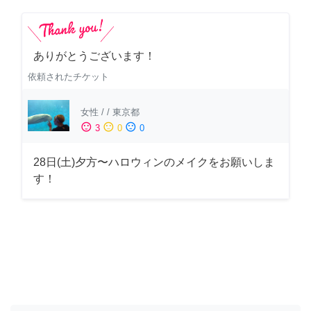
ありがとうございます！
依頼されたチケット
女性
/
/
東京都
sentiment_satisfied
sentiment_neutral
sentiment_dissatisfied
3
0
0
28日(土)夕方〜ハロウィンのメイクをお願いしま
す！