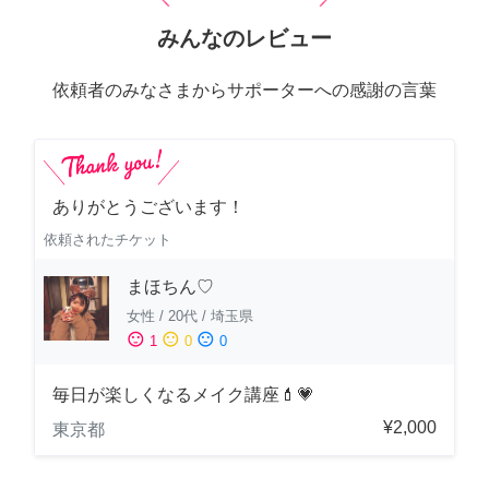
みんなのレビュー
依頼者のみなさまからサポーターへの感謝の言葉
ありがとうございます！
依頼されたチケット
まほちん♡
女性
/
20代
/
埼玉県
sentiment_satisfied
sentiment_neutral
sentiment_dissatisfied
1
0
0
毎日が楽しくなるメイク講座💄💗
¥2,000
東京都