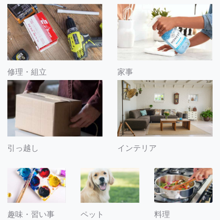
修理・組立
家事
引っ越し
インテリア
趣味・習い事
ペット
料理