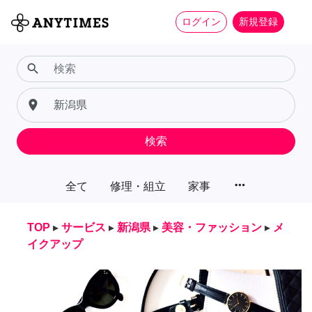
ログイン
新規登録
search
place
検索
more_horiz
全て
修理・組立
家事
TOP
▸
サービス
▸
新潟県
▸
美容・ファッション
▸
メ
イクアップ