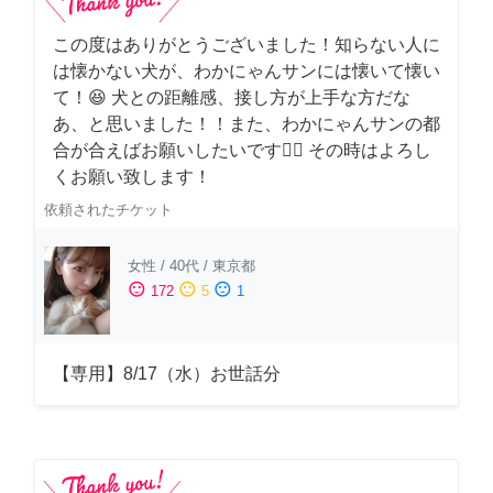
この度はありがとうございました！知らない人に
は懐かない犬が、わかにゃんサンには懐いて懐い
て！😆 犬との距離感、接し方が上手な方だな
あ、と思いました！！また、わかにゃんサンの都
合が合えばお願いしたいです🙇‍♂️ その時はよろし
くお願い致します！
依頼されたチケット
女性
/
40代
/
東京都
sentiment_satisfied
sentiment_neutral
sentiment_dissatisfied
172
5
1
【専用】8/17（水）お世話分