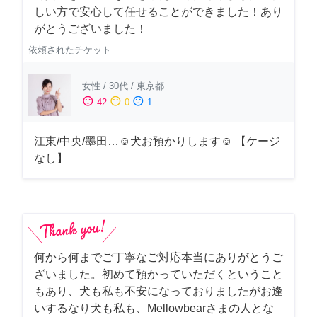
しい方で安心して任せることができました！あり
がとうございました！
依頼されたチケット
女性
/
30代
/
東京都
sentiment_satisfied
sentiment_neutral
sentiment_dissatisfied
42
0
1
江東/中央/墨田…☺︎犬お預かりします☺︎ 【ケージ
なし】
何から何までご丁寧なご対応本当にありがとうご
ざいました。初めて預かっていただくということ
もあり、犬も私も不安になっておりましたがお逢
いするなり犬も私も、Mellowbearさまの人とな