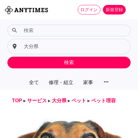
ログイン
新規登録
search
place
検索
more_horiz
全て
修理・組立
家事
TOP
▸
サービス
▸
大分県
▸
ペット
▸
ペット理容