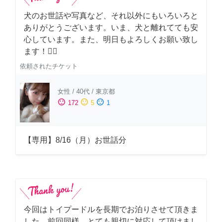
犬のお世話や写真など、それ以外にもいろいろと
ありがとうございます。いま、犬と離れてても安
心しています。また、明日もよろしくお願い致し
ます！🙇‍♂️
依頼されたチケット
女性
/
40代
/
東京都
sentiment_satisfied
sentiment_neutral
sentiment_dissatisfied
172
5
1
【専用】8/16（月）お世話分
今回はトイプードルを長期でお泊りさせて頂きま
した。前回同様、とても親切に対応して頂けまし