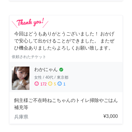
今回はどうもありがとうございました！ おかげ
で安心して出かけることができました。 またぜ
ひ機会ありましたらよろしくお願い致します。
依頼されたチケット
わかにゃん
check_circle
女性
/
40代
/
東京都
sentiment_satisfied
sentiment_neutral
sentiment_dissatisfied
172
5
1
飼主様ご不在時ねこちゃんのトイレ掃除やごはん
補充等
¥3,000
兵庫県