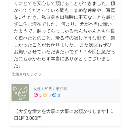
りにとても安心して預けることができました。預
かってくださっている間もこまめな連絡や、写真
をいただき、私自身も出張時に不安なことを感じ
ずに住む滞在でした。 何より、犬が本当に懐い
たようで、飼ってらっしゃるわんちゃんとも仲良
く遊べたとのこと、帰る時の寂しそうな顔で、楽
しかったことがわかりました。 また次回もぜひ
お願いさせていただきたいです！！今回は急だっ
たにもかかわらず本当にありがとうございまし
た。
依頼されたチケット
女性
/
30代
/
東京都
sentiment_satisfied
sentiment_neutral
sentiment_dissatisfied
3
0
0
【大切な愛犬を大事に大事にお預かりします】1
日1匹3,000円