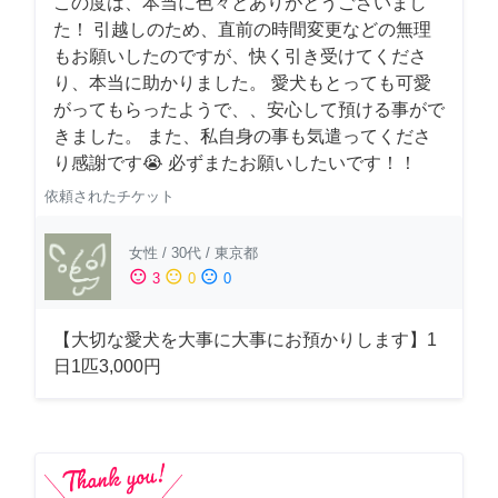
この度は、本当に色々とありがとうございまし
た！ 引越しのため、直前の時間変更などの無理
もお願いしたのですが、快く引き受けてくださ
り、本当に助かりました。 愛犬もとっても可愛
がってもらったようで、、安心して預ける事がで
きました。 また、私自身の事も気遣ってくださ
り感謝です😭 必ずまたお願いしたいです！！
依頼されたチケット
女性
/
30代
/
東京都
sentiment_satisfied
sentiment_neutral
sentiment_dissatisfied
3
0
0
【大切な愛犬を大事に大事にお預かりします】1
日1匹3,000円