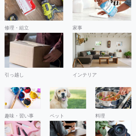
修理・組立
家事
引っ越し
インテリア
趣味・習い事
ペット
料理