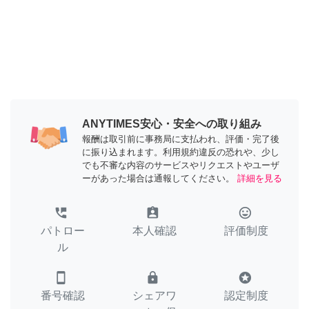
ANYTIMES安心・安全への取り組み
報酬は取引前に事務局に支払われ、評価・完了後
に振り込まれます。利用規約違反の恐れや、少し
でも不審な内容のサービスやリクエストやユーザ
ーがあった場合は通報してください。
詳細を見る
perm_phone_msg
assignment_ind
tag_faces
パトロー
本人確認
評価制度
ル
smartphone
lock
stars
番号確認
シェアワ
認定制度