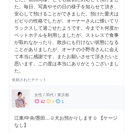
た。毎日、写真やその日の様子を知らせて頂き、
安心して預けることができました。預けた愛犬は
ビビりの性格でしたが、オーナーさんに懐いてリ
ラックスして過ごせたようです。今までｈ何度か
ペットホテルを利用しましたが、ストレスで食事
が取れなかったり、散歩にも行けない状態になる
ことがありましたが、オーナの小野寺さんに会え
て本当に感謝です。またお願いさせて頂きたいと
思います。この度は本当にありがとうございまし
た。
依頼されたチケット
女性
/
30代
/
東京都
sentiment_satisfied
sentiment_neutral
sentiment_dissatisfied
42
0
1
江東/中央/墨田…☺︎犬お預かりします☺︎ 【ケージ
なし】