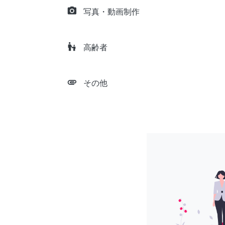
camera_alt
写真・動画制作
escalator_warning
高齢者
attachment
その他