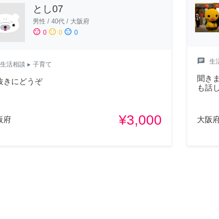
とし07
男性
/
40代
/
大阪府
sentiment_satisfied
sentiment_neutral
sentiment_dissatisfied
0
0
0
chat
生
生活相談
▸ 子育て
聞き
抜きにどうぞ
も話し
¥3,000
阪府
大阪