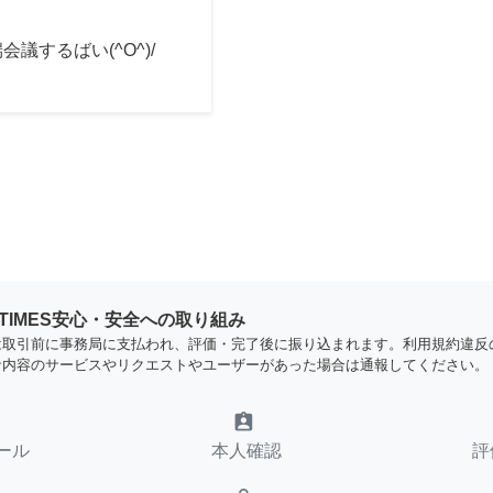
会議するばい(^O^)/
YTIMES安心・安全への取り組み
は取引前に事務局に支払われ、評価・完了後に振り込まれます。利用規約違反
な内容のサービスやリクエストやユーザーがあった場合は通報してください。
assignment_ind
ール
本人確認
評