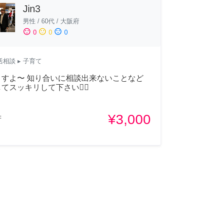
Jin3
男性
/
60代
/
大阪府
sentiment_satisfied
sentiment_neutral
sentiment_dissatisfied
0
0
0
活相談
▸ 子育て
ますよ〜 知り合いに相談出来ないことなど
てスッキリして下さい🙆‍♂️
¥3,000
府