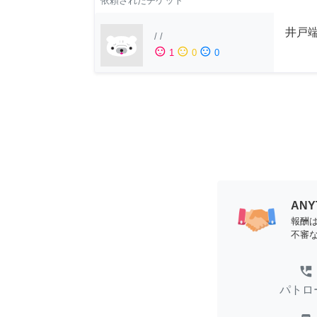
依頼されたチケット
井戸端
/
/
sentiment_satisfied
sentiment_neutral
sentiment_dissatisfied
1
0
0
AN
報酬
不審
perm_phone_msg
パトロ