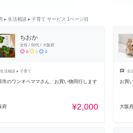
府
▸ 生活相談
▸ 子育て
サービス
1ページ目
ちおか
女性
/
50代
/
大阪府
sentiment_satisfied
sentiment_neutral
sentiment_dissatisfied
0
0
0
chat
生活相談
▸ 子育て
生
原市のワンオペママさん、お買い物同行します
お買い
¥2,000
阪府
大阪