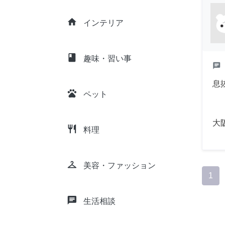
home
インテリア
class
趣味・習い事
chat
息
pets
ペット
大
restaurant
料理
checkroom
美容・ファッション
1
chat
生活相談