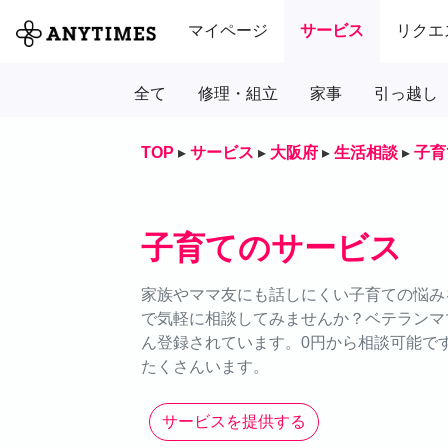
マイページ
サービス
リクエ
全て
修理・組立
家事
引っ越し
TOP
▸
サービス
▸
大阪府
▸
生活相談
▸
子育
子育てのサービス
家族やママ友にも話しにくい子育ての悩みを
で気軽に相談してみませんか？ベテランマ
ん登録されています。0円から相談可能で
たくさんいます。
サービスを提供する