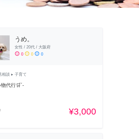
うめ。
女性
/
20代
/
大阪府
sentiment_satisfied
sentiment_neutral
sentiment_dissatisfied
0
0
0
活相談
▸ 子育て
物代行🛒´-
¥3,000
府