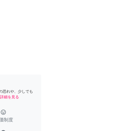
の恐れや、少しでも
詳細を見る
tag_faces
価制度