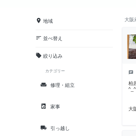
大阪
place
地域
sort
並べ替え
local_offer
絞り込み
カテゴリー
chat
柏
weekend
修理・組立
^_^
local_laundry_service
家事
大
local_shipping
引っ越し