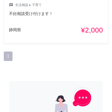
chat
生活相談
▸ 子育て
不妊相談受け付けます！
¥2,000
静岡県
1