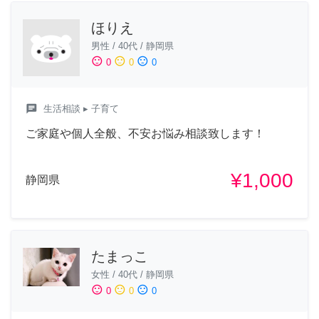
ほりえ
男性
/
40代
/
静岡県
sentiment_satisfied
sentiment_neutral
sentiment_dissatisfied
0
0
0
chat
生活相談
▸ 子育て
ご家庭や個人全般、不安お悩み相談致します！
¥1,000
静岡県
たまっこ
女性
/
40代
/
静岡県
sentiment_satisfied
sentiment_neutral
sentiment_dissatisfied
0
0
0