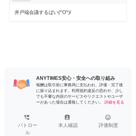
井戸端会議するばい(^O^)/
ANYTIMES安心・安全への取り組み
報酬は取引前に事務局に支払われ、評価・完了後
に振り込まれます。利用規約違反の恐れや、少し
でも不審な内容のサービスやリクエストやユーザ
ーがあった場合は通報してください。
詳細を見る
perm_phone_msg
assignment_ind
tag_faces
パトロー
本人確認
評価制度
ル