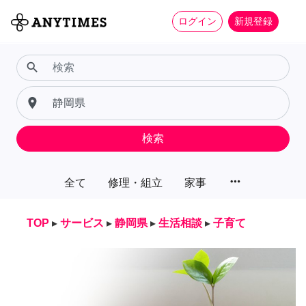
ログイン
新規登録
search
place
検索
more_horiz
全て
修理・組立
家事
TOP
▸
サービス
▸
静岡県
▸
生活相談
▸
子育て