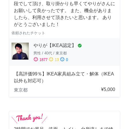
段でして頂け、取り掛かりも早くてやりがさんに
お願いして良かったです。 また、機会がありま
したら、利用させて頂きたいと思います。 あり
がとうございました！
依頼されたチケット
やりが【IKEA認定】
check_circle
男性
/
40代
/
東京都
sentiment_satisfied
sentiment_neutral
sentiment_dissatisfied
1877
13
0
【高評価99％】IKEA家具組み立て・解体（IKEA
以外も対応可）
¥5,000
東京都