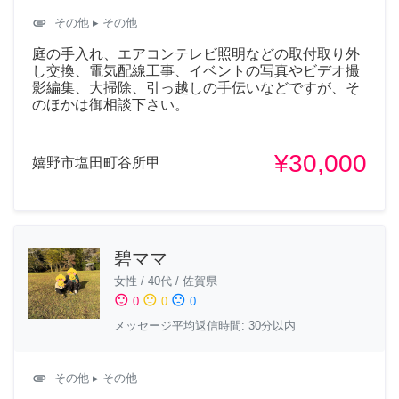
attachment
その他
▸ その他
庭の手入れ、エアコンテレビ照明などの取付取り外
し交換、電気配線工事、イベントの写真やビデオ撮
影編集、大掃除、引っ越しの手伝いなどですが、そ
のほかは御相談下さい。
¥30,000
嬉野市塩田町谷所甲
碧ママ
女性
/
40代
/
佐賀県
sentiment_satisfied
sentiment_neutral
sentiment_dissatisfied
0
0
0
メッセージ平均返信時間: 30分以内
attachment
その他
▸ その他