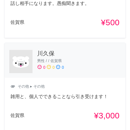
話し相手になります。愚痴聞きます。
¥500
佐賀県
川久保
男性
/
/
佐賀県
sentiment_satisfied
sentiment_neutral
sentiment_dissatisfied
0
0
0
attachment
その他
▸ その他
雑用と、個人でできることなら引き受けます！
¥3,000
佐賀県