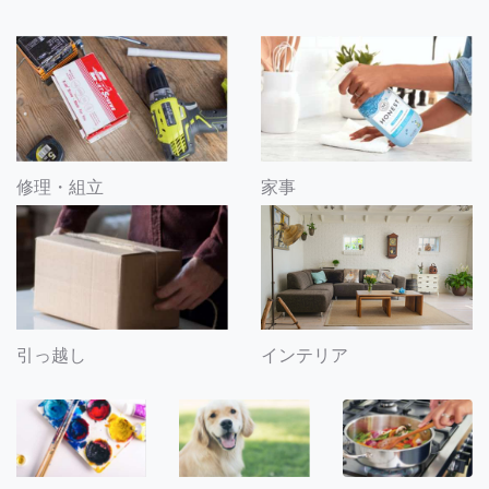
修理・組立
家事
引っ越し
インテリア