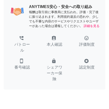
ANYTIMES安心・安全への取り組み
報酬は取引前に事務局に支払われ、評価・完了後
に振り込まれます。利用規約違反の恐れや、少し
でも不審な内容のサービスやリクエストやユーザ
ーがあった場合は通報してください。
詳細を見る
perm_phone_msg
assignment_ind
tag_faces
パトロー
本人確認
評価制度
ル
smartphone
lock
stars
番号確認
シェアワ
認定制度
ーカー保
険