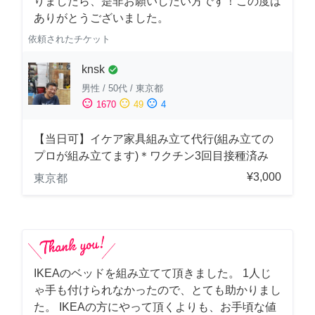
りましたら、是非お願いしたい方です！この度は
ありがとうございました。
依頼されたチケット
knsk
check_circle
男性
/
50代
/
東京都
sentiment_satisfied
sentiment_neutral
sentiment_dissatisfied
1670
49
4
【当日可】イケア家具組み立て代行(組み立ての
プロが組み立てます)＊ワクチン3回目接種済み
¥3,000
東京都
IKEAのベッドを組み立てて頂きました。 1人じ
ゃ手も付けられなかったので、とても助かりまし
た。 IKEAの方にやって頂くよりも、お手頃な値