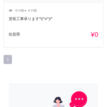
attachment
その他
▸ その他
塗装工事承ります*\(^o^)/*
¥0
佐賀県
1