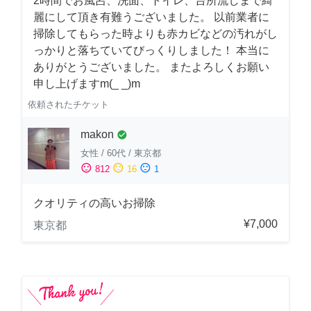
2時間でお風呂、洗面、トイレ、台所流しまで綺
麗にして頂き有難うございました。 以前業者に
掃除してもらった時よりも赤カビなどの汚れがし
っかりと落ちていてびっくりしました！ 本当に
ありがとうございました。 またよろしくお願い
申し上げますm(_ _)m
依頼されたチケット
makon
check_circle
女性
/
60代
/
東京都
sentiment_satisfied
sentiment_neutral
sentiment_dissatisfied
812
16
1
クオリティの高いお掃除
¥7,000
東京都