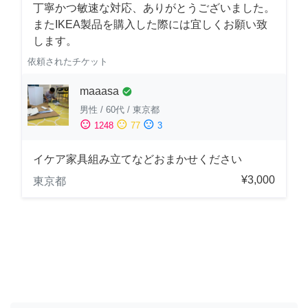
丁寧かつ敏速な対応、ありがとうございました。
またIKEA製品を購入した際には宜しくお願い致
します。
依頼されたチケット
maaasa
check_circle
男性
/
60代
/
東京都
sentiment_satisfied
sentiment_neutral
sentiment_dissatisfied
1248
77
3
イケア家具組み立てなどおまかせください
¥3,000
東京都