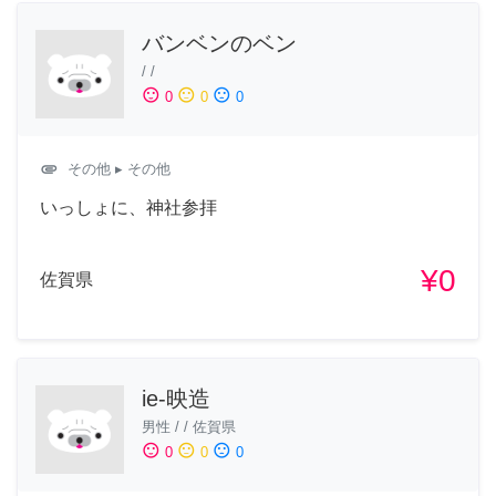
バンベンのベン
/
/
sentiment_satisfied
sentiment_neutral
sentiment_dissatisfied
0
0
0
attachment
その他
▸ その他
いっしょに、神社参拝
¥0
佐賀県
ie-映造
男性
/
/
佐賀県
sentiment_satisfied
sentiment_neutral
sentiment_dissatisfied
0
0
0