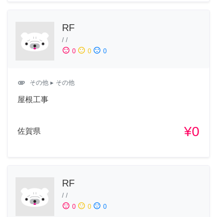
RF
/
/
sentiment_satisfied
sentiment_neutral
sentiment_dissatisfied
0
0
0
attachment
その他
▸ その他
屋根工事
¥0
佐賀県
RF
/
/
sentiment_satisfied
sentiment_neutral
sentiment_dissatisfied
0
0
0