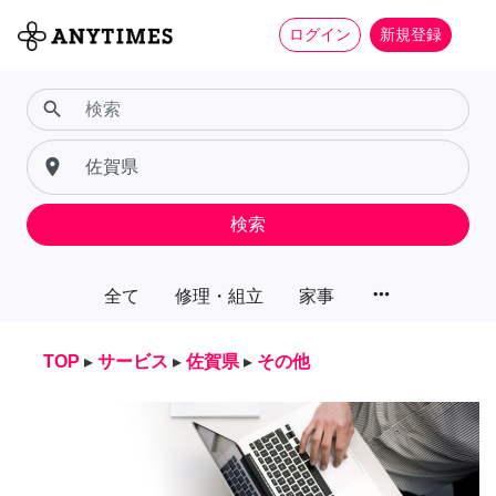
ログイン
新規登録
search
place
検索
more_horiz
全て
修理・組立
家事
TOP
▸
サービス
▸
佐賀県
▸
その他