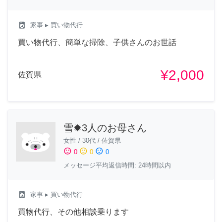
local_laundry_service
家事
▸ 買い物代行
買い物代行、簡単な掃除、子供さんのお世話
¥2,000
佐賀県
雪✹‪3人のお母さん
女性
/
30代
/
佐賀県
sentiment_satisfied
sentiment_neutral
sentiment_dissatisfied
0
0
0
メッセージ平均返信時間: 24時間以内
local_laundry_service
家事
▸ 買い物代行
買物代行、その他相談乗ります