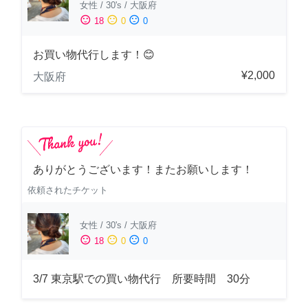
女性
/
30's
/
大阪府
sentiment_satisfied
sentiment_neutral
sentiment_dissatisfied
18
0
0
お買い物代行します！😊
¥2,000
大阪府
ありがとうございます！またお願いします！
依頼されたチケット
女性
/
30's
/
大阪府
sentiment_satisfied
sentiment_neutral
sentiment_dissatisfied
18
0
0
3/7 東京駅での買い物代行 所要時間 30分