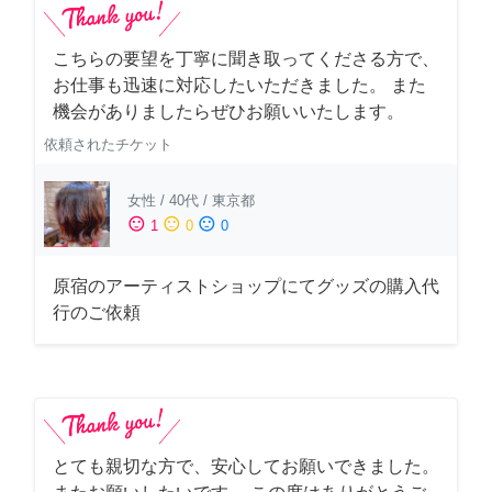
こちらの要望を丁寧に聞き取ってくださる方で、
お仕事も迅速に対応したいただきました。 また
機会がありましたらぜひお願いいたします。
依頼されたチケット
女性
/
40代
/
東京都
sentiment_satisfied
sentiment_neutral
sentiment_dissatisfied
1
0
0
原宿のアーティストショップにてグッズの購入代
行のご依頼
とても親切な方で、安心してお願いできました。