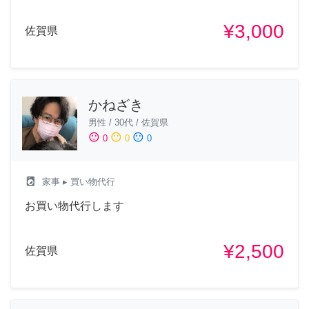
¥3,000
佐賀県
かねざき
男性
/
30代
/
佐賀県
sentiment_satisfied
sentiment_neutral
sentiment_dissatisfied
0
0
0
local_laundry_service
家事
▸ 買い物代行
お買い物代行します
¥2,500
佐賀県