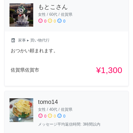
もとこさん
女性
/
60代
/
佐賀県
sentiment_satisfied
sentiment_neutral
sentiment_dissatisfied
0
0
0
local_laundry_service
家事
▸ 買い物代行
おつかい頼まれます。
¥1,300
佐賀県佐賀市
tomo14
女性
/
40代
/
佐賀県
sentiment_satisfied
sentiment_neutral
sentiment_dissatisfied
0
0
0
メッセージ平均返信時間: 3時間以内