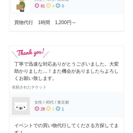
sentiment_satisfied
sentiment_neutral
sentiment_dissatisfied
81
4
0
買物代行 1時間 1,200円～
丁寧で迅速な対応ありがとうございました。大変
助かりました…！また機会がありましたらよろし
くお願い致します。
依頼されたチケット
女性
/
40代
/
東京都
sentiment_satisfied
sentiment_neutral
sentiment_dissatisfied
28
1
1
イベントでの買い物代行してくださる方探してま
す！