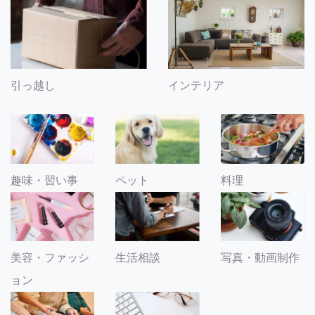
引っ越し
インテリア
趣味・習い事
ペット
料理
美容・ファッシ
生活相談
写真・動画制作
ョン