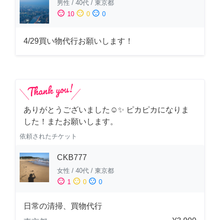
男性
/
40代
/
東京都
sentiment_satisfied
sentiment_neutral
sentiment_dissatisfied
10
0
0
4/29買い物代行お願いします！
ありがとうございました☺️✨ ピカピカになりま
した！またお願いします。
依頼されたチケット
CKB777
女性
/
40代
/
東京都
sentiment_satisfied
sentiment_neutral
sentiment_dissatisfied
1
0
0
日常の清掃、買物代行