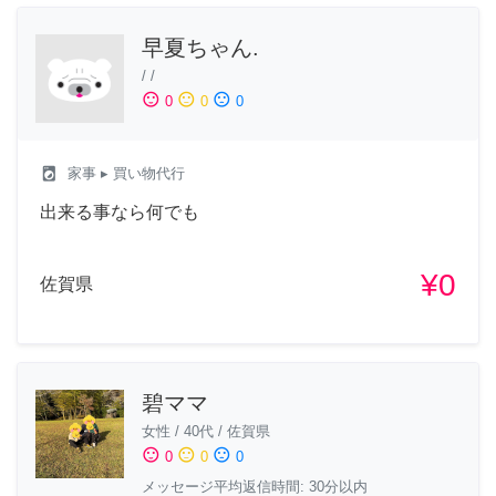
早夏ちゃん.
/
/
sentiment_satisfied
sentiment_neutral
sentiment_dissatisfied
0
0
0
local_laundry_service
家事
▸ 買い物代行
出来る事なら何でも
¥0
佐賀県
碧ママ
女性
/
40代
/
佐賀県
sentiment_satisfied
sentiment_neutral
sentiment_dissatisfied
0
0
0
メッセージ平均返信時間: 30分以内