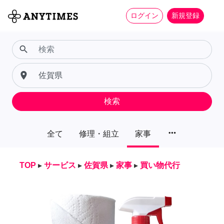
ログイン
新規登録
search
place
検索
more_horiz
全て
修理・組立
家事
TOP
▸
サービス
▸
佐賀県
▸
家事
▸
買い物代行