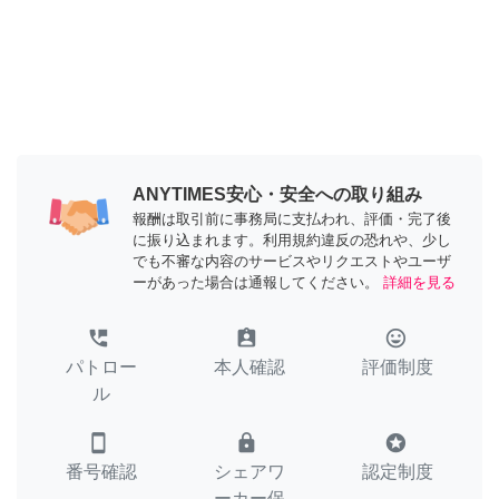
ANYTIMES安心・安全への取り組み
報酬は取引前に事務局に支払われ、評価・完了後
に振り込まれます。利用規約違反の恐れや、少し
でも不審な内容のサービスやリクエストやユーザ
ーがあった場合は通報してください。
詳細を見る
perm_phone_msg
assignment_ind
tag_faces
パトロー
本人確認
評価制度
ル
smartphone
lock
stars
番号確認
シェアワ
認定制度
ーカー保