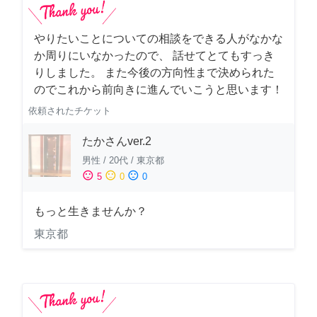
やりたいことについての相談をできる人がなかな
か周りにいなかったので、 話せてとてもすっき
りしました。 また今後の方向性まで決められた
のでこれから前向きに進んでいこうと思います！
依頼されたチケット
たかさんver.2
男性
/
20代
/
東京都
sentiment_satisfied
sentiment_neutral
sentiment_dissatisfied
5
0
0
もっと生きませんか？
東京都