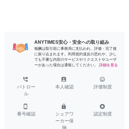
ANYTIMES安心・安全への取り組み
報酬は取引前に事務局に支払われ、評価・完了後
に振り込まれます。利用規約違反の恐れや、少し
でも不審な内容のサービスやリクエストやユーザ
ーがあった場合は通報してください。
詳細を見る
perm_phone_msg
assignment_ind
tag_faces
パトロー
本人確認
評価制度
ル
smartphone
lock
stars
番号確認
シェアワ
認定制度
ーカー保
険