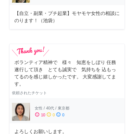
【自立・副業・プチ起業】モヤモヤ女性の相談に
のります！（池袋）
ボランティア精神で 様々 知恵をしぼり 任務
遂行して頂き とても誠実で 気持ちを 込もっ
てるのを感じ嬉しかったです。 大変感謝してま
す。
依頼されたチケット
女性
/
40代
/
東京都
sentiment_satisfied
sentiment_neutral
sentiment_dissatisfied
10
0
0
よろしくお願いします。