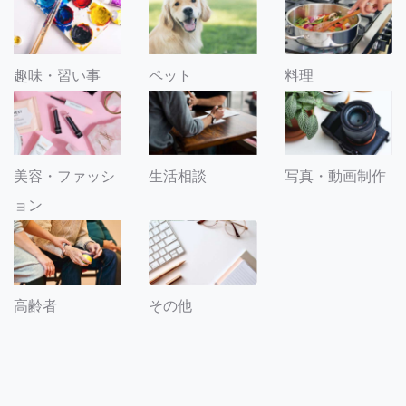
趣味・習い事
ペット
料理
美容・ファッシ
生活相談
写真・動画制作
ョン
その他
高齢者