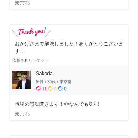
東京都
おかげさまで解決しました！ありがとうございま
す！
依頼されたチケット
Sakoda
男性
/
30代
/
東京都
sentiment_satisfied
sentiment_neutral
sentiment_dissatisfied
11
0
0
職場の愚痴聞きます！◎なんでもOK！
東京都