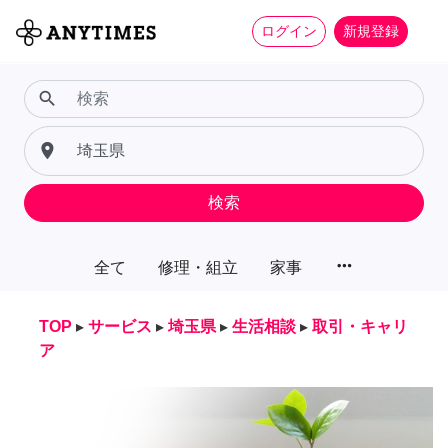
ログイン
新規登録
search
place
検索
more_horiz
全て
修理・組立
家事
TOP
▸
サービス
▸
埼玉県
▸
生活相談
▸
取引・キャリ
ア