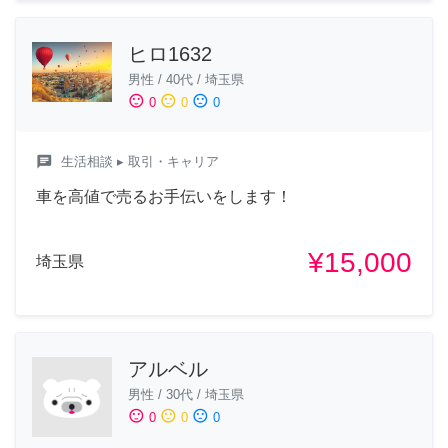
ヒロ1632
男性
/
40代
/
埼玉県
sentiment_satisfied
sentiment_neutral
sentiment_dissatisfied
0
0
0
chat
生活相談
▸ 取引・キャリア
車を高値で売るお手伝いをします！
¥15,000
埼玉県
アルベル
男性
/
30代
/
埼玉県
sentiment_satisfied
sentiment_neutral
sentiment_dissatisfied
0
0
0