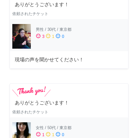
ありがとうございます！
依頼されたチケット
男性
/
30代
/
東京都
sentiment_satisfied
sentiment_neutral
sentiment_dissatisfied
3
1
0
現場の声を聞かせてください！
ありがとうございます！
依頼されたチケット
女性
/
50代
/
東京都
sentiment_satisfied
sentiment_neutral
sentiment_dissatisfied
1
1
0