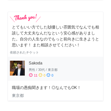
とてもいい方でした🙌優しい雰囲気でなんでも相
談して大丈夫なんだなという安心感がありまし
た。自分の人生なのでもっと前向きに生きようと
思います！ また相談させてください！
依頼されたチケット
Sakoda
男性
/
30代
/
東京都
sentiment_satisfied
sentiment_neutral
sentiment_dissatisfied
11
0
0
職場の愚痴聞きます！◎なんでもOK！
東京都