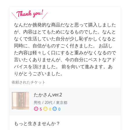
なんだか挑発的な商品だなと思って購入しました
が、内容はとてもためになるものでした。なんと
なくで生活していた自分が少し恥ずかしくなると
同時に、自信がものすごく付きました。 お話し
た内容は軽々しく口にすると重みがなくなるので
言いたくありませんが、今の自分にベストなアド
バイスを頂けました。 前を向いて進みます。あ
りがとうございました。
依頼されたチケット
たかさんver.2
男性
/
20代
/
東京都
sentiment_satisfied
sentiment_neutral
sentiment_dissatisfied
5
0
0
もっと生きませんか？