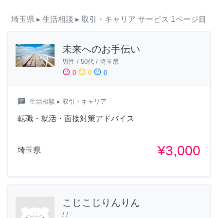
埼玉県
▸ 生活相談
▸ 取引・キャリア
サービス
1ページ目
未来へのお手伝い
男性
/
50代
/
埼玉県
sentiment_satisfied
sentiment_neutral
sentiment_dissatisfied
0
0
0
chat
生活相談
▸ 取引・キャリア
転職・就活・面接対策アドバイス
¥3,000
埼玉県
こじこじりんりん
/
/