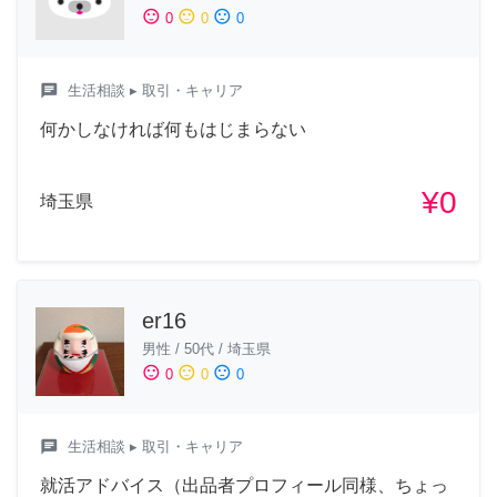
sentiment_satisfied
sentiment_neutral
sentiment_dissatisfied
0
0
0
chat
生活相談
▸ 取引・キャリア
何かしなければ何もはじまらない
¥0
埼玉県
er16
男性
/
50代
/
埼玉県
sentiment_satisfied
sentiment_neutral
sentiment_dissatisfied
0
0
0
chat
生活相談
▸ 取引・キャリア
就活アドバイス（出品者プロフィール同様、ちょっ