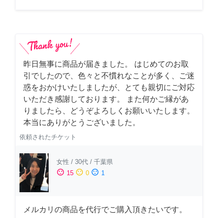
昨日無事に商品が届きました。 はじめてのお取
引でしたので、色々と不慣れなことが多く、ご迷
惑をおかけいたしましたが、とても親切にご対応
いただき感謝しております。 また何かご縁があ
りましたら、どうぞよろしくお願いいたします。
本当にありがとうございました。
依頼されたチケット
女性
/
30代
/
千葉県
sentiment_satisfied
sentiment_neutral
sentiment_dissatisfied
15
0
1
メルカリの商品を代行でご購入頂きたいです。