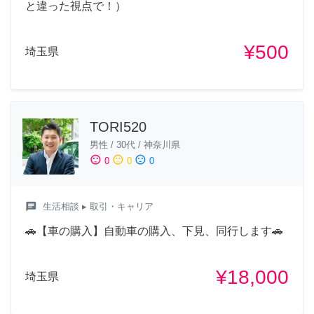
と違った視点で！）
¥500
埼玉県
TORI520
男性
/
30代
/
神奈川県
sentiment_satisfied
sentiment_neutral
sentiment_dissatisfied
0
0
0
chat
生活相談
▸ 取引・キャリア
🚗【車の購入】自動車の購入、下見、同行します🚗
¥18,000
埼玉県