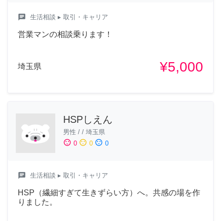
chat
生活相談
▸ 取引・キャリア
営業マンの相談乗ります！
¥5,000
埼玉県
HSPしえん
男性
/
/
埼玉県
sentiment_satisfied
sentiment_neutral
sentiment_dissatisfied
0
0
0
chat
生活相談
▸ 取引・キャリア
HSP（繊細すぎて生きずらい方）へ。共感の場を作
りました。