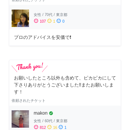
女性
/
70代
/
東京都
sentiment_satisfied
sentiment_neutral
sentiment_dissatisfied
107
1
0
プロのアドバイスを安価で❗
お願いしたところ以外も含めて、ピカピカにして
下さりありがとうございました‼️またお願いしま
す！
依頼されたチケット
makon
check_circle
女性
/
60代
/
東京都
sentiment_satisfied
sentiment_neutral
sentiment_dissatisfied
812
16
1