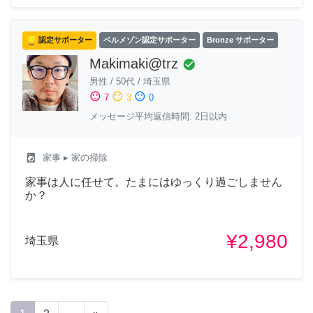
認定サポーター
ベルメゾン認定サポーター
Bronze サポーター
Makimaki@trz
check_circle
男性
/
50代
/
埼玉県
sentiment_satisfied
sentiment_neutral
sentiment_dissatisfied
7
3
0
メッセージ平均返信時間: 2日以内
local_laundry_service
家事
▸ 家の掃除
家事は人に任せて。たまにはゆっくり過ごしません
か？
¥2,980
埼玉県