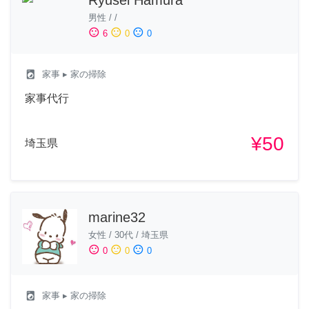
Ryusei Hamura
男性
/
/
sentiment_satisfied
sentiment_neutral
sentiment_dissatisfied
6
0
0
local_laundry_service
家事
▸ 家の掃除
家事代行
¥50
埼玉県
marine32
女性
/
30代
/
埼玉県
sentiment_satisfied
sentiment_neutral
sentiment_dissatisfied
0
0
0
local_laundry_service
家事
▸ 家の掃除