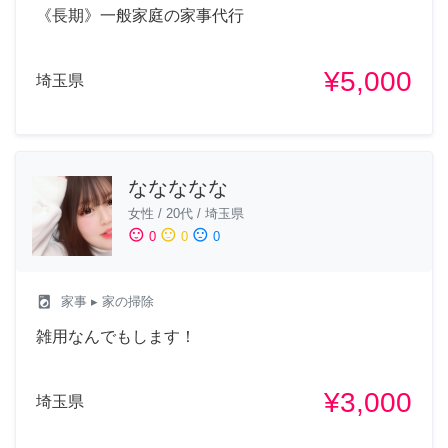
《長期》一般家庭の家事代行
¥5,000
埼玉県
ななななな
女性
/
20代
/
埼玉県
sentiment_satisfied
sentiment_neutral
sentiment_dissatisfied
0
0
0
local_laundry_service
家事
▸ 家の掃除
雑用なんでもします！
¥3,000
埼玉県