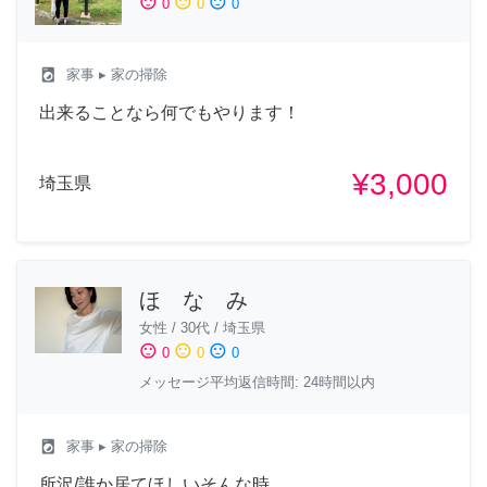
sentiment_satisfied
sentiment_neutral
sentiment_dissatisfied
0
0
0
local_laundry_service
家事
▸ 家の掃除
出来ることなら何でもやります！
¥3,000
埼玉県
ほ な み
女性
/
30代
/
埼玉県
sentiment_satisfied
sentiment_neutral
sentiment_dissatisfied
0
0
0
メッセージ平均返信時間: 24時間以内
local_laundry_service
家事
▸ 家の掃除
所沢/誰か居てほしいそんな時。