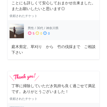
ことにも詳しくて安心しておまかせ出来ました。
またお願いしたいと思います◎
依頼されたチケット
男性
/
30代
/
神奈川県
sentiment_satisfied
sentiment_neutral
sentiment_dissatisfied
5
0
0
庭木剪定、草刈り から 竹の伐採まで ご相談
下さい
丁寧に掃除していただき気持ち良く過ごせて満足
です。ありがとうございました！
依頼されたチケット