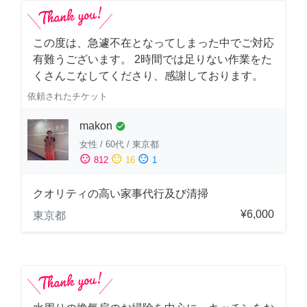
この度は、急遽不在となってしまった中でご対応
有難うございます。 2時間では足りない作業をた
くさんこなしてくださり、感謝しております。
依頼されたチケット
makon
check_circle
女性
/
60代
/
東京都
sentiment_satisfied
sentiment_neutral
sentiment_dissatisfied
812
16
1
クオリティの高い家事代行及び清掃
¥6,000
東京都