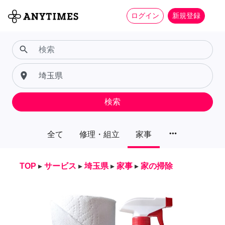
ログイン
新規登録
search
place
検索
more_horiz
全て
修理・組立
家事
TOP
▸
サービス
▸
埼玉県
▸
家事
▸
家の掃除