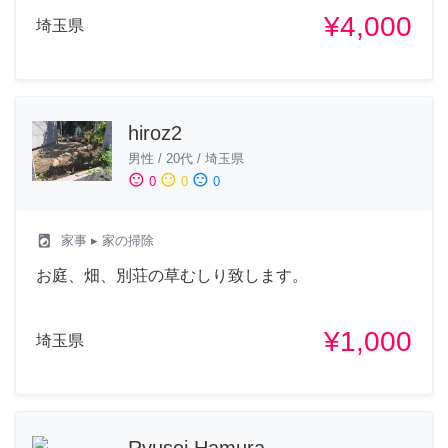
¥4,000
埼玉県
hiroz2
男性
/
20代
/
埼玉県
sentiment_satisfied
sentiment_neutral
sentiment_dissatisfied
0
0
0
local_laundry_service
家事
▸ 家の掃除
お庭、畑、別荘の草むしり致します。
¥1,000
埼玉県