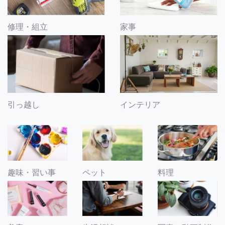
修理・組立
家事
引っ越し
インテリア
趣味・習い事
ペット
料理