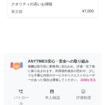
クオリティの高いお掃除
¥7,000
東京都
ANYTIMES安心・安全への取り組み
報酬は取引前に事務局に支払われ、評価・完了後
に振り込まれます。利用規約違反の恐れや、少し
でも不審な内容のサービスやリクエストやユーザ
ーがあった場合は通報してください。
詳細を見る
perm_phone_msg
assignment_ind
tag_faces
パトロー
本人確認
評価制度
ル