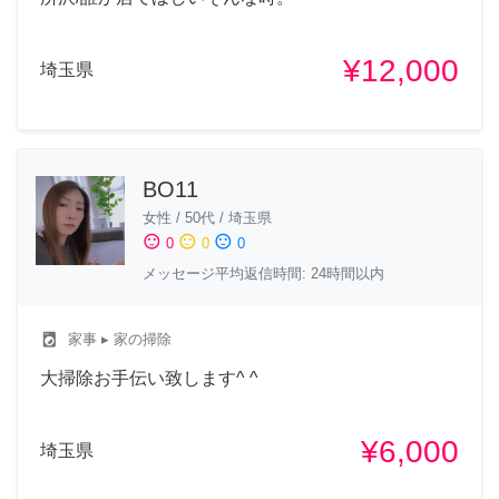
¥12,000
埼玉県
BO11
女性
/
50代
/
埼玉県
sentiment_satisfied
sentiment_neutral
sentiment_dissatisfied
0
0
0
メッセージ平均返信時間: 24時間以内
local_laundry_service
家事
▸ 家の掃除
大掃除お手伝い致します^ ^
¥6,000
埼玉県