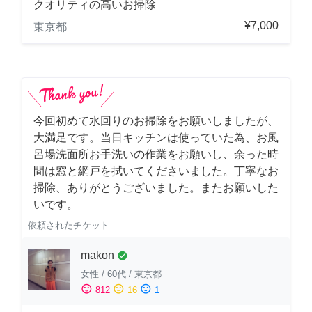
クオリティの高いお掃除
¥7,000
東京都
今回初めて水回りのお掃除をお願いしましたが、
大満足です。当日キッチンは使っていた為、お風
呂場洗面所お手洗いの作業をお願いし、余った時
間は窓と網戸を拭いてくださいました。丁寧なお
掃除、ありがとうございました。またお願いした
いです。
依頼されたチケット
makon
check_circle
女性
/
60代
/
東京都
sentiment_satisfied
sentiment_neutral
sentiment_dissatisfied
812
16
1