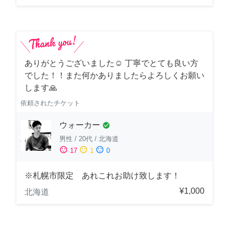
ありがとうございました☺️ 丁寧でとても良い方
でした！！また何かありましたらよろしくお願い
します🙏
依頼されたチケット
ウォーカー
check_circle
男性
/
20代
/
北海道
sentiment_satisfied
sentiment_neutral
sentiment_dissatisfied
17
1
0
※札幌市限定 あれこれお助け致します！
¥1,000
北海道