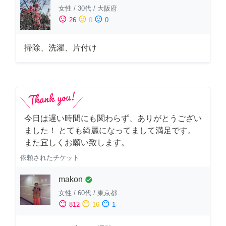
女性
/
30代
/
大阪府
sentiment_satisfied
sentiment_neutral
sentiment_dissatisfied
26
0
0
掃除、洗濯、片付け
今日は遅い時間にも関わらず、ありがとうござい
ました！ とても綺麗になってまして満足です。
また宜しくお願い致します。
依頼されたチケット
makon
check_circle
女性
/
60代
/
東京都
sentiment_satisfied
sentiment_neutral
sentiment_dissatisfied
812
16
1