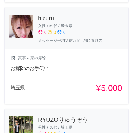
hizuru
女性
/
50代
/
埼玉県
sentiment_satisfied
sentiment_neutral
sentiment_dissatisfied
0
0
0
メッセージ平均返信時間: 24時間以内
local_laundry_service
家事
▸ 家の掃除
お掃除のお手伝い
¥5,000
埼玉県
RYUZOりゅうぞう
男性
/
30代
/
埼玉県