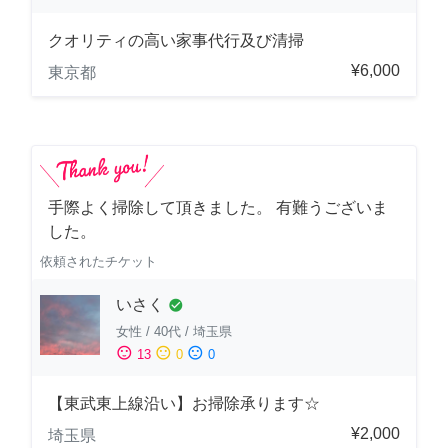
クオリティの高い家事代行及び清掃
¥6,000
東京都
手際よく掃除して頂きました。 有難うございま
した。
依頼されたチケット
いさく
check_circle
女性
/
40代
/
埼玉県
sentiment_satisfied
sentiment_neutral
sentiment_dissatisfied
13
0
0
【東武東上線沿い】お掃除承ります☆
¥2,000
埼玉県