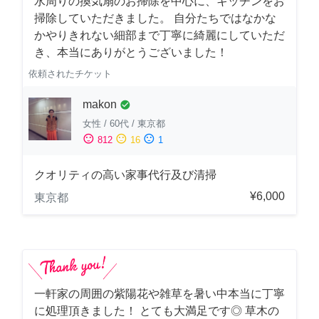
水周りの換気扇のお掃除を中心に、キッチンをお
掃除していただきました。 自分たちではなかな
かやりきれない細部まで丁寧に綺麗にしていただ
き、本当にありがとうございました！
依頼されたチケット
makon
check_circle
女性
/
60代
/
東京都
sentiment_satisfied
sentiment_neutral
sentiment_dissatisfied
812
16
1
クオリティの高い家事代行及び清掃
¥6,000
東京都
一軒家の周囲の紫陽花や雑草を暑い中本当に丁寧
に処理頂きました！ とても大満足です◎ 草木の