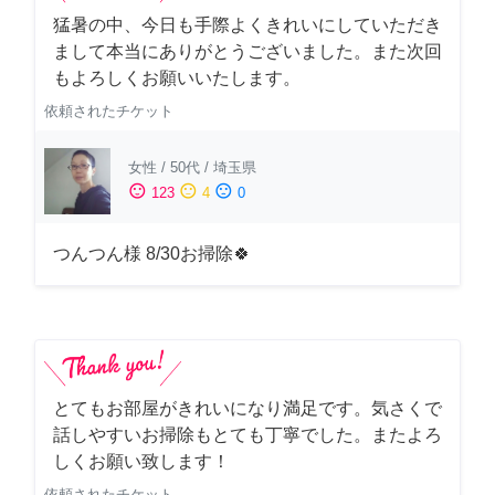
猛暑の中、今日も手際よくきれいにしていただき
まして本当にありがとうございました。また次回
もよろしくお願いいたします。
依頼されたチケット
女性
/
50代
/
埼玉県
sentiment_satisfied
sentiment_neutral
sentiment_dissatisfied
123
4
0
つんつん様 8/30お掃除🍀
とてもお部屋がきれいになり満足です。気さくで
話しやすいお掃除もとても丁寧でした。またよろ
しくお願い致します！
依頼されたチケット