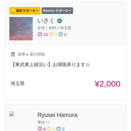
認定サポーター
Bronze サポーター
いさく
check_circle
女性
/
40代
/
埼玉県
sentiment_satisfied
sentiment_neutral
sentiment_dissatisfied
13
0
0
local_laundry_service
家事
▸ 家の掃除
【東武東上線沿い】お掃除承ります☆
¥2,000
埼玉県
Ryusei Hamura
男性
/
/
sentiment_satisfied
sentiment_neutral
sentiment_dissatisfied
6
0
0