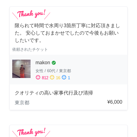
限られて時間で水周り3箇所丁寧に対応頂きまし
た。 安心しておまかせでしたので今後もお願い
したいです。
依頼されたチケット
makon
check_circle
女性
/
60代
/
東京都
sentiment_satisfied
sentiment_neutral
sentiment_dissatisfied
812
16
1
クオリティの高い家事代行及び清掃
¥6,000
東京都