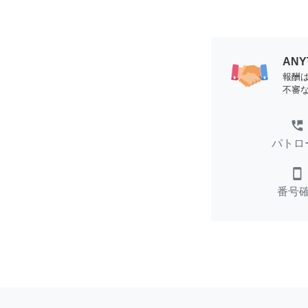
AN
報酬
不審
perm_phone_msg
パトロ
smartphone
番号