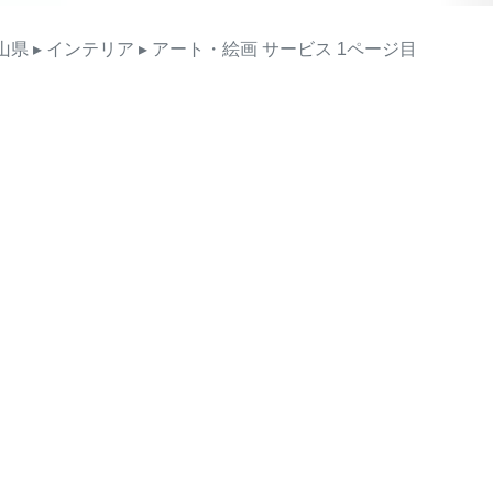
山県
▸ インテリア
▸ アート・絵画
サービス
1ページ目