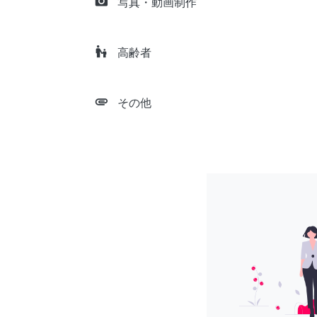
camera_alt
写真・動画制作
escalator_warning
高齢者
attachment
その他