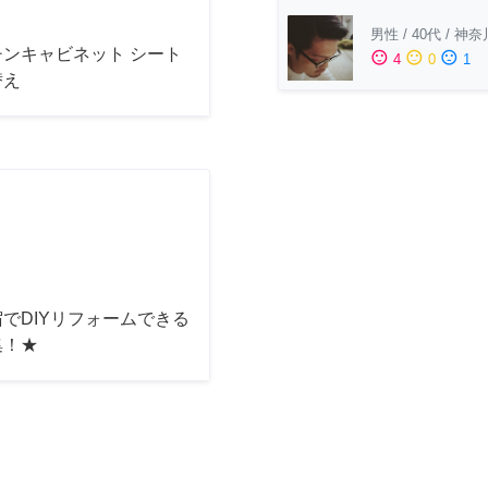
男性
/
40代
/
神奈
チンキャビネット シート
sentiment_satisfied
sentiment_neutral
sentiment_dissatisfied
4
0
1
替え
でDIYリフォームできる
集！★