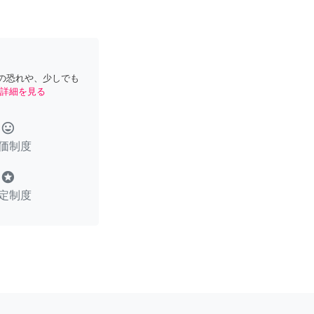
の恐れや、少しでも
詳細を見る
tag_faces
価制度
stars
定制度