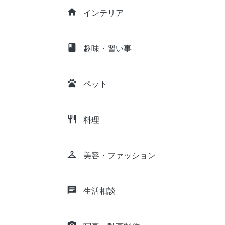
home
インテリア
class
趣味・習い事
pets
ペット
restaurant
料理
checkroom
美容・ファッション
chat
生活相談