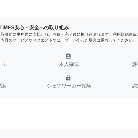
YTIMES安心・安全への取り組み
は取引前に事務局に支払われ、評価・完了後に振り込まれます。利用規約違反
な内容のサービスやリクエストやユーザーがあった場合は通報してください。
assignment_ind
ール
本人確認
評
lock
確認
シェアワーカー保険
認