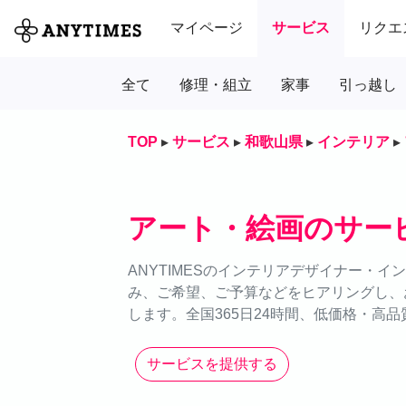
マイページ
サービス
リクエ
全て
修理・組立
家事
引っ越し
TOP
▸
サービス
▸
和歌山県
▸
インテリア
▸
アート・絵画のサー
ANYTIMESのインテリアデザイナー・
み、ご希望、ご予算などをヒアリングし、
します。全国365日24時間、低価格・高
サービスを提供する