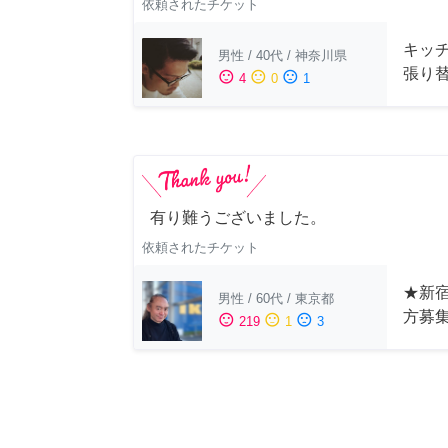
依頼されたチケット
キッ
男性
/
40代
/
神奈川県
張り
sentiment_satisfied
sentiment_neutral
sentiment_dissatisfied
4
0
1
有り難うございました。
依頼されたチケット
★新宿
男性
/
60代
/
東京都
方募
sentiment_satisfied
sentiment_neutral
sentiment_dissatisfied
219
1
3