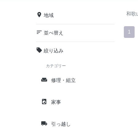
和歌
place
地域
sort
1
並べ替え
local_offer
絞り込み
カテゴリー
weekend
修理・組立
local_laundry_service
家事
local_shipping
引っ越し