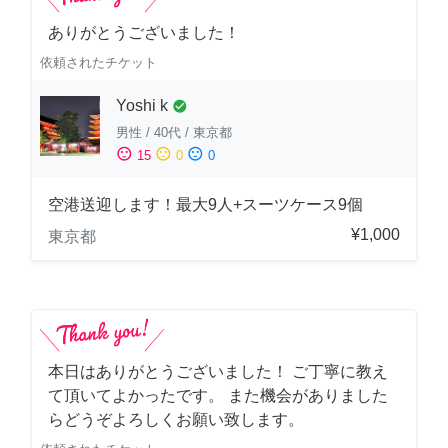
ありがとうございました！
依頼されたチケット
Yoshi k
check_circle
男性
/
40代
/
東京都
sentiment_satisfied
sentiment_neutral
sentiment_dissatisfied
15
0
0
空港送迎します！最大9人+スーツケース9個
¥1,000
東京都
本日はありがとうございました！ ご丁寧に教え
て頂いてよかったです。 また機会がありました
らどうぞよろしくお願い致します。