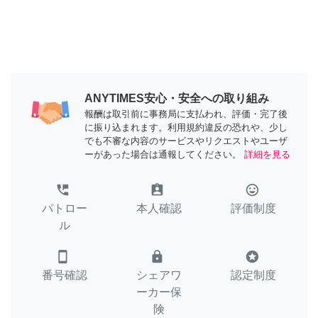
ANYTIMES安心・安全への取り組み
報酬は取引前に事務局に支払われ、評価・完了後
に振り込まれます。利用規約違反の恐れや、少し
でも不審な内容のサービスやリクエストやユーザ
ーがあった場合は通報してください。
詳細を見る
perm_phone_msg
assignment_ind
tag_faces
パトロー
本人確認
評価制度
ル
smartphone
lock
stars
番号確認
シェアワ
認定制度
ーカー保
険