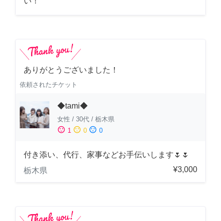
い！
ありがとうございました！
依頼されたチケット
◆tami◆
女性
/
30代
/
栃木県
sentiment_satisfied
sentiment_neutral
sentiment_dissatisfied
1
0
0
付き添い、代行、家事などお手伝いします🌷🌷
¥3,000
栃木県