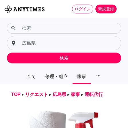
ログイン
新規登録
search
place
検索
more_horiz
全て
修理・組立
家事
TOP
▸
リクエスト
▸
広島県
▸
家事
▸
運転代行