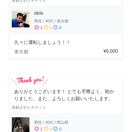
依頼されたチケット
dele
男性
/
40代
/
東京都
sentiment_satisfied
sentiment_neutral
sentiment_dissatisfied
1
0
0
久々に運転しましょう！！
¥6,000
東京都
ありがとうございます！ とても手際よく、助か
りました。また、よろしくお願いいたします。
依頼されたチケット
男性
/
40代
/
岡山県
sentiment_satisfied
sentiment_neutral
sentiment_dissatisfied
1
0
0