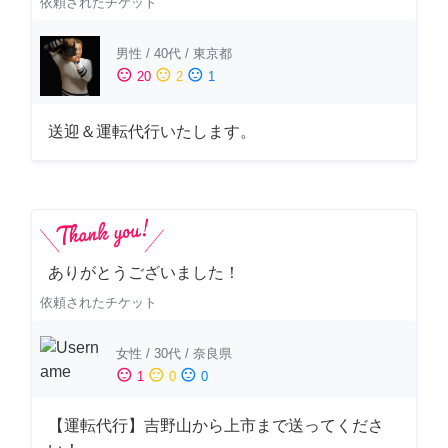
依頼されたチケット
男性
/
40代
/
東京都
sentiment_satisfied
sentiment_neutral
sentiment_dissatisfied
20
2
1
送迎＆運転代行いたします。
ありがとうございました！
依頼されたチケット
女性
/
30代
/
奈良県
sentiment_satisfied
sentiment_neutral
sentiment_dissatisfied
1
0
0
【運転代行】吉野山から上市まで送ってくださ