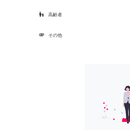
escalator_warning
高齢者
attachment
その他