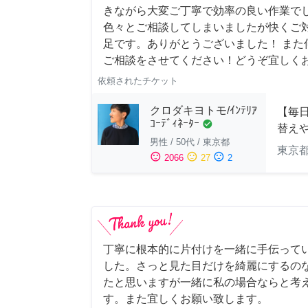
きながら大変ご丁寧で効率の良い作業でし
色々とご相談してしまいましたが快くご
足です。ありがとうございました！ また
ご相談をさせてください！どうぞ宜しく
依頼されたチケット
クロダキヨトモ/ｲﾝﾃﾘｱ
【毎日
ｺｰﾃﾞｨﾈｰﾀｰ
check_circle
替え
男性
/
50代
/
東京都
東京
sentiment_satisfied
sentiment_neutral
sentiment_dissatisfied
2066
27
2
丁寧に根本的に片付けを一緒に手伝って
した。さっと見た目だけを綺麗にするの
たと思いますが一緒に私の場合ならと考
す。また宜しくお願い致します。