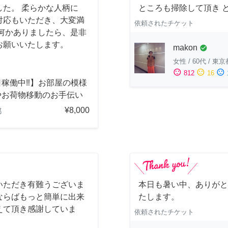
た。 柔らかな人柄に
ところも掃除して頂き 
対応もいただき、大変満
依頼されたチケット
何かありましたら、是非
お願いいたします。
makon
check_circle
女性
/
60代
/
東京
sentiment_satisfied
sentiment_neutral
sentiment_dissatisfied
812
16
稼働中‼︎】お部屋の模様
やお荷物移動のお手伝い
¥8,000
都
いただき有難うございま
本日も暑い中、ありがと
ならばもっと簡単に出来
たします。
えて頂き感謝していま
依頼されたチケット