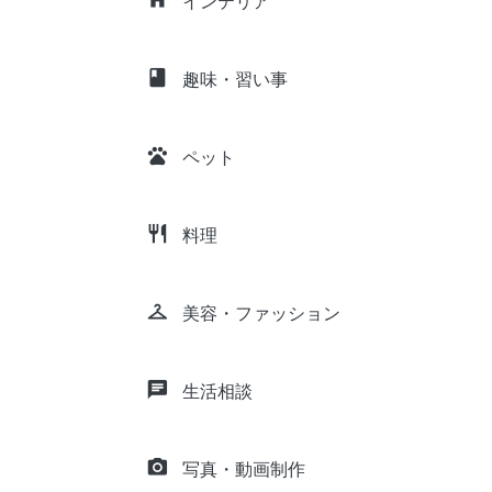
インテリア
class
趣味・習い事
pets
ペット
restaurant
料理
checkroom
美容・ファッション
chat
生活相談
camera_alt
写真・動画制作