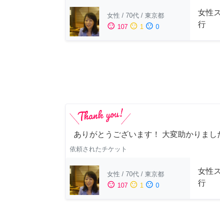
女性
女性
/
70代
/
東京都
行
sentiment_satisfied
sentiment_neutral
sentiment_dissatisfied
107
1
0
ありがとうございます！ 大変助かりまし
依頼されたチケット
女性
女性
/
70代
/
東京都
行
sentiment_satisfied
sentiment_neutral
sentiment_dissatisfied
107
1
0