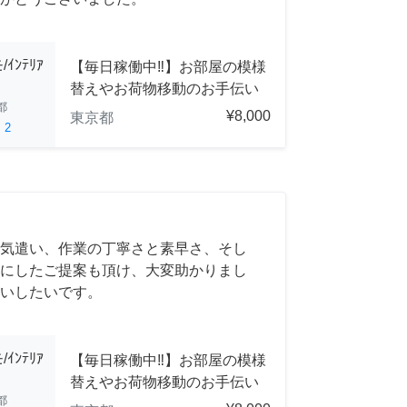
ﾝﾃﾘｱ
【毎日稼働中‼︎】お部屋の模様
替えやお荷物移動のお手伝い
都
¥8,000
東京都
ed
2
気遣い、作業の丁寧さと素早さ、そし
にしたご提案も頂け、大変助かりまし
いしたいです。
ﾝﾃﾘｱ
【毎日稼働中‼︎】お部屋の模様
替えやお荷物移動のお手伝い
都