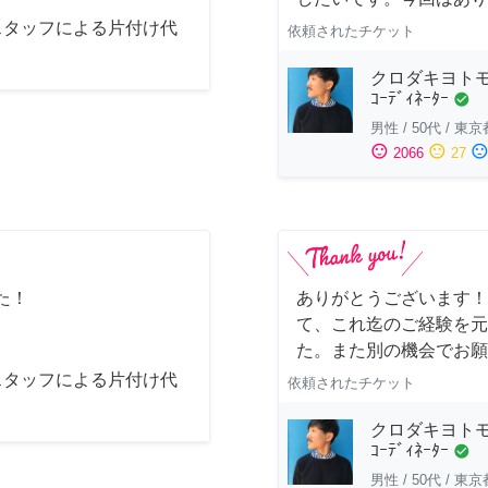
スタッフによる片付け代
依頼されたチケット
クロダキヨトモ/ｲ
ｺｰﾃﾞｨﾈｰﾀｰ
check_circle
男性
/
50代
/
東京
sentiment_satisfied
sentiment_neutral
sentiment_dissatisfi
2066
27
た！
ありがとうございます！
て、これ迄のご経験を元
た。また別の機会でお願
スタッフによる片付け代
依頼されたチケット
クロダキヨトモ/ｲ
ｺｰﾃﾞｨﾈｰﾀｰ
check_circle
男性
/
50代
/
東京