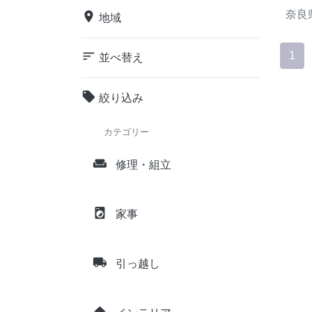
奈良
place
地域
sort
1
並べ替え
local_offer
絞り込み
カテゴリー
weekend
修理・組立
local_laundry_service
家事
local_shipping
引っ越し
home