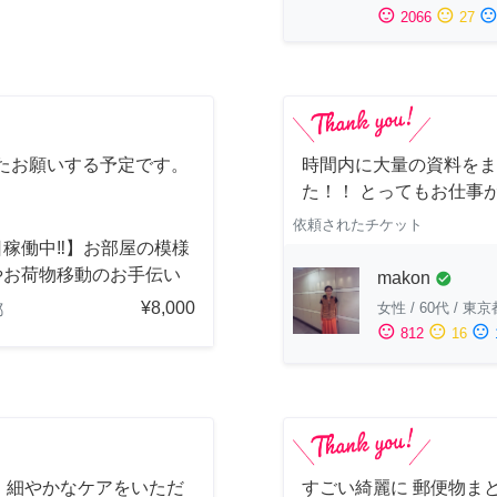
sentiment_satisfied
sentiment_neutral
sentiment_dissatisfi
2066
27
たお願いする予定です。
時間内に大量の資料をま
た！！ とってもお仕事
依頼されたチケット
稼働中‼︎】お部屋の模様
やお荷物移動のお手伝い
makon
check_circle
¥8,000
女性
/
60代
/
東京
都
sentiment_satisfied
sentiment_neutral
sentiment_dissatisfied
812
16
、細やかなケアをいただ
すごい綺麗に 郵便物ま