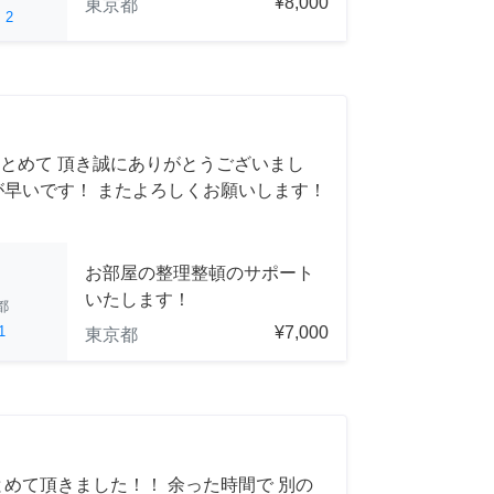
¥8,000
東京都
ed
2
とめて 頂き誠にありがとうございまし
が早いです！ またよろしくお願いします！
お部屋の整理整頓のサポート
いたします！
都
1
¥7,000
東京都
とめて頂きました！！ 余った時間で 別の