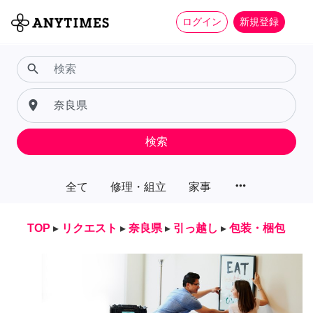
ログイン
新規登録
search
place
検索
more_horiz
全て
修理・組立
家事
TOP
▸
リクエスト
▸
奈良県
▸
引っ越し
▸
包装・梱包