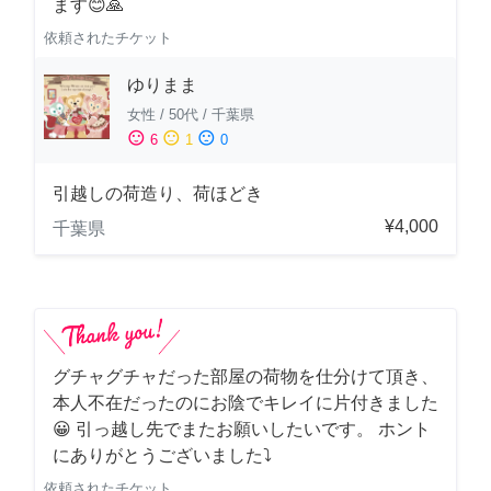
ます😊🙏
依頼されたチケット
ゆりまま
女性
/
50代
/
千葉県
sentiment_satisfied
sentiment_neutral
sentiment_dissatisfied
6
1
0
引越しの荷造り、荷ほどき
¥4,000
千葉県
グチャグチャだった部屋の荷物を仕分けて頂き、
本人不在だったのにお陰でキレイに片付きました
😀 引っ越し先でまたお願いしたいです。 ホント
にありがとうございました⤵
依頼されたチケット