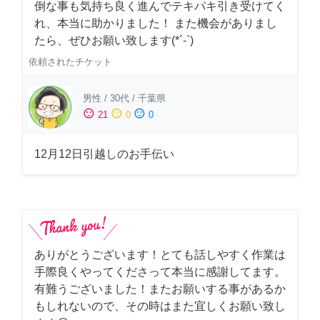
倒な事も気持ち良く進んでテキパキ引き受けてく
れ、本当に助かりました！ また機会がありまし
たら、ぜひお願い致します(*´-`)
依頼されたチケット
男性
/
30代
/
千葉県
sentiment_satisfied
sentiment_neutral
sentiment_dissatisfied
21
0
0
12月12日引越しのお手伝い
ありがとうございます！とても話しやすく作業は
手際良くやってくださって本当に感謝してます。
有難うございました！またお願いする事があるか
もしれないので、その時はまた宜しくお願い致し