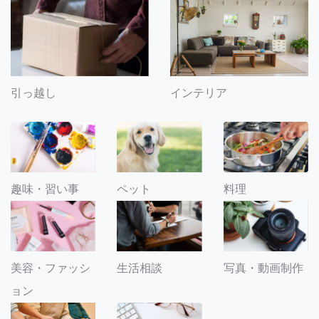
引っ越し
インテリア
趣味・習い事
ペット
料理
美容・ファッシ
生活相談
写真・動画制作
ョン