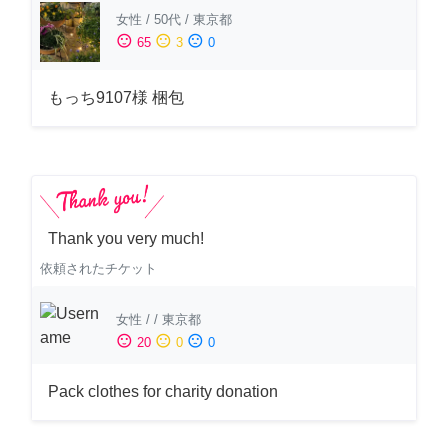
女性
/
50代
/
東京都
sentiment_satisfied
sentiment_neutral
sentiment_dissatisfied
65
3
0
もっち9107様 梱包
Thank you very much!
依頼されたチケット
女性
/
/
東京都
sentiment_satisfied
sentiment_neutral
sentiment_dissatisfied
20
0
0
Pack clothes for charity donation