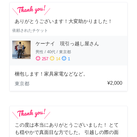
ありがとうございます！大変助かりました！
依頼されたチケット
ケーナイ 現引っ越し屋さん
男性
/
40代
/
東京都
sentiment_satisfied
sentiment_neutral
sentiment_dissatisfied
257
14
1
梱包します！家具家電などなど。
¥2,000
東京都
この度は本当にありがとうございました！ とて
も穏やかで真面目な方でした。 引越しの際の面