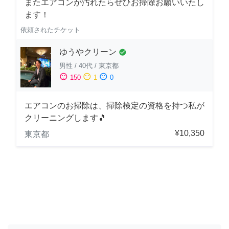
またエアコンが汚れたらぜひお掃除お願いいたし
ます！
依頼されたチケット
ゆうやクリーン
check_circle
男性
/
40代
/
東京都
sentiment_satisfied
sentiment_neutral
sentiment_dissatisfied
150
1
0
エアコンのお掃除は、掃除検定の資格を持つ私が
クリーニングします🎵
¥10,350
東京都