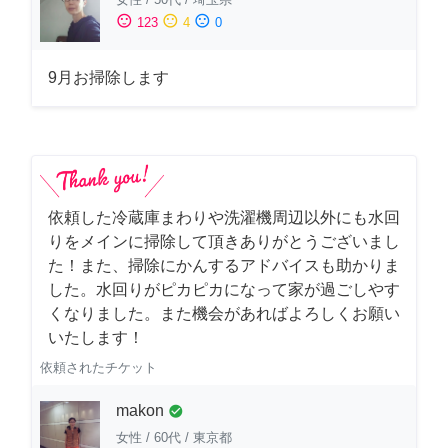
sentiment_satisfied
sentiment_neutral
sentiment_dissatisfied
123
4
0
9月お掃除します
依頼した冷蔵庫まわりや洗濯機周辺以外にも水回
りをメインに掃除して頂きありがとうございまし
た！また、掃除にかんするアドバイスも助かりま
した。水回りがピカピカになって家が過ごしやす
くなりました。また機会があればよろしくお願い
いたします！
依頼されたチケット
makon
check_circle
女性
/
60代
/
東京都