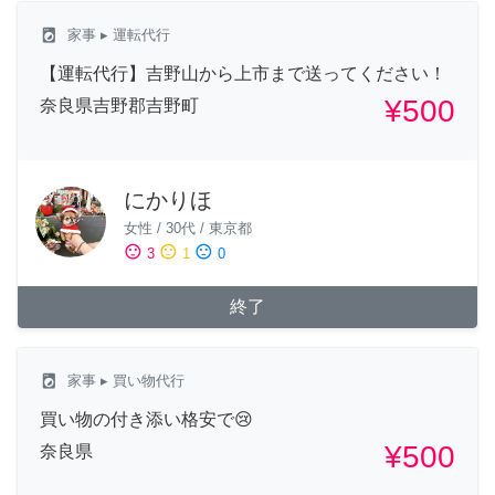
local_laundry_service
家事
▸ 運転代行
【運転代行】吉野山から上市まで送ってください！
¥500
奈良県吉野郡吉野町
にかりほ
女性
/
30代
/
東京都
sentiment_satisfied
sentiment_neutral
sentiment_dissatisfied
3
1
0
終了
local_laundry_service
家事
▸ 買い物代行
買い物の付き添い格安で😢
¥500
奈良県