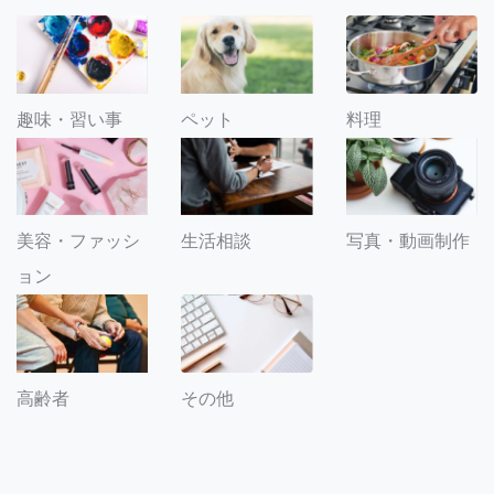
趣味・習い事
ペット
料理
美容・ファッシ
生活相談
写真・動画制作
ョン
その他
高齢者