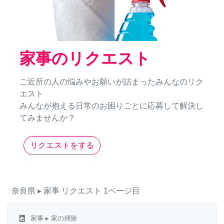
家事のリクエスト
ご近所の人の悩みやお願いが詰まったみんなのリク
エスト
みんなが抱える日常のお困りごとに応募して解決し
てみませんか？
リクエストをする
奈良県
▸ 家事
リクエスト
1ページ目
local_laundry_service
家事
▸ 家の掃除