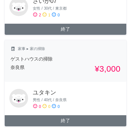
さいか07
女性
/
30代
/
東京都
sentiment_satisfied
sentiment_neutral
sentiment_dissatisfied
2
1
0
終了
local_laundry_service
家事
▸ 家の掃除
ゲストハウスの掃除
¥3,000
奈良県
ユタキン
男性
/
40代
/
奈良県
sentiment_satisfied
sentiment_neutral
sentiment_dissatisfied
0
0
0
終了