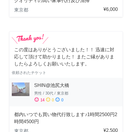
クオリティの高い家事代行及び清掃
¥6,000
東京都
この度はありがとうございました！！ 迅速に対
応して頂けて助かりました！ またご縁がありま
したらよろしくお願いいたします。
依頼されたチケット
SHIN@池尻大橋
男性
/
30代
/
東京都
sentiment_satisfied
sentiment_neutral
sentiment_dissatisfied
14
0
0
都内いつでも買い物代行致します♪1時間2500円2
時間4500円
¥2,500
東京都