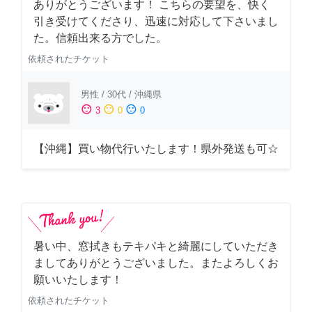
ありがとうございます！ こちらの要望を、快く
引き受けてくださり、迅速に対応して下さいまし
た。信頼出来る方でした。
依頼されたチケット
男性
/
30代
/
沖縄県
sentiment_satisfied
sentiment_neutral
sentiment_dissatisfied
3
0
0
【沖縄】買い物代行いたします！県外発送も可☆
暑い中、窓拭きもテキパキと綺麗にしていただき
ましてありがとうございました。またよろしくお
願いいたします！
依頼されたチケット