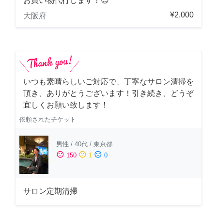
お買い物代行します！😊
¥2,000
大阪府
いつも素晴らしいご対応で、丁寧なサロン清掃を
頂き、ありがとうございます！引き続き、どうぞ
宜しくお願い致します！
依頼されたチケット
男性
/
40代
/
東京都
sentiment_satisfied
sentiment_neutral
sentiment_dissatisfied
150
1
0
サロン定期清掃