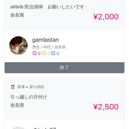
airbnb 民泊清掃 お願いしたいです
¥2,000
奈良県
gamlastan
男性
/
40代
/
奈良県
sentiment_satisfied
sentiment_neutral
sentiment_dissatisfied
0
0
0
終了
local_laundry_service
家事
▸ 家の掃除
引っ越しの片付け
¥2,500
奈良県