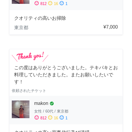
sentiment_satisfied
sentiment_neutral
sentiment_dissatisfied
812
16
1
クオリティの高いお掃除
¥7,000
東京都
この度はありがとうございました。テキパキとお
料理していただきました。またお願いしたいで
す！
依頼されたチケット
makon
check_circle
女性
/
60代
/
東京都
sentiment_satisfied
sentiment_neutral
sentiment_dissatisfied
812
16
1