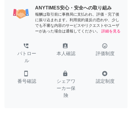
ANYTIMES安心・安全への取り組み
報酬は取引前に事務局に支払われ、評価・完了後
に振り込まれます。利用規約違反の恐れや、少し
でも不審な内容のサービスやリクエストやユーザ
ーがあった場合は通報してください。
詳細を見る
perm_phone_msg
assignment_ind
tag_faces
パトロー
本人確認
評価制度
ル
smartphone
lock
stars
番号確認
シェアワ
認定制度
ーカー保
険