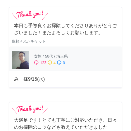
本日も手際良くお掃除してくださりありがとうご
ざいました！またよろしくお願いします。
依頼されたチケット
女性
/
50代
/
埼玉県
sentiment_satisfied
sentiment_neutral
sentiment_dissatisfied
123
4
0
みー様9/15(水)
大満足です！とても丁寧にご対応いただき、日々
のお掃除のコツなども教えていただきました！