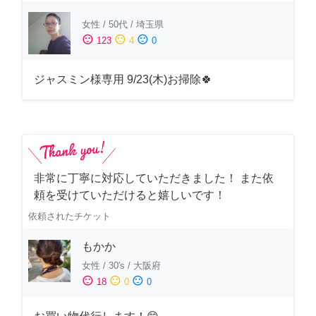
女性
/
50代
/
埼玉県
sentiment_satisfied
sentiment_neutral
sentiment_dissatisfied
123
4
0
ジャスミン様専用 9/23(木)お掃除🍀
非常に丁寧に対応していただきました！ また依
頼を受けていただけると嬉しいです！
依頼されたチケット
もかか
女性
/
30's
/
大阪府
sentiment_satisfied
sentiment_neutral
sentiment_dissatisfied
18
0
0