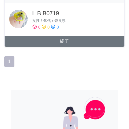
L.B.B0719
女性
/
40代
/
奈良県
sentiment_satisfied
sentiment_neutral
sentiment_dissatisfied
0
0
0
終了
1