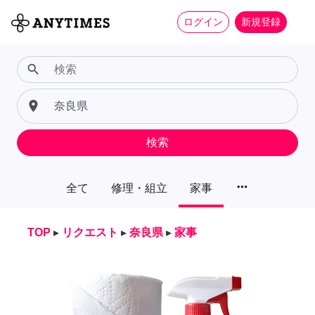
ログイン
新規登録
search
place
検索
more_horiz
全て
修理・組立
家事
TOP
▸
リクエスト
▸
奈良県
▸
家事