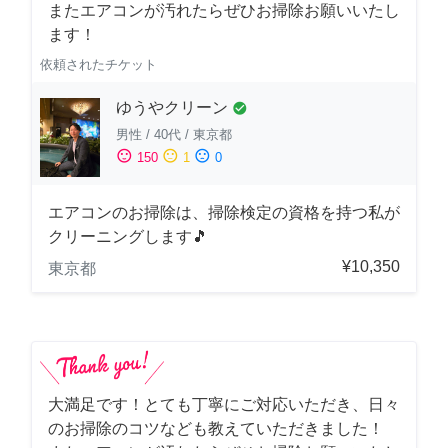
またエアコンが汚れたらぜひお掃除お願いいたし
ます！
依頼されたチケット
ゆうやクリーン
check_circle
男性
/
40代
/
東京都
sentiment_satisfied
sentiment_neutral
sentiment_dissatisfied
150
1
0
エアコンのお掃除は、掃除検定の資格を持つ私が
クリーニングします🎵
¥10,350
東京都
大満足です！とても丁寧にご対応いただき、日々
のお掃除のコツなども教えていただきました！