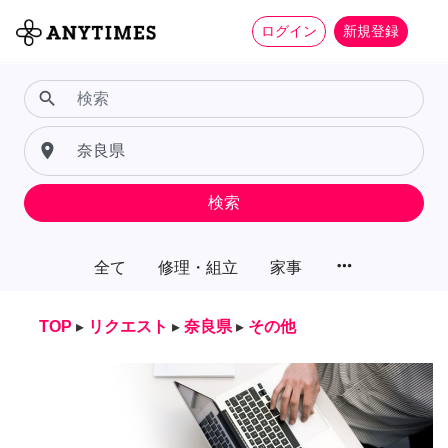
ログイン
新規登録
search
place
検索
more_horiz
全て
修理・組立
家事
TOP
▸
リクエスト
▸
奈良県
▸
その他