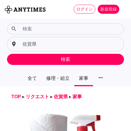
ログイン
新規登録
search
place
検索
more_horiz
全て
修理・組立
家事
TOP
▸
リクエスト
▸
佐賀県
▸
家事