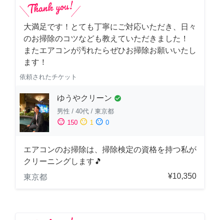
大満足です！とても丁寧にご対応いただき、日々
のお掃除のコツなども教えていただきました！
またエアコンが汚れたらぜひお掃除お願いいたし
ます！
依頼されたチケット
ゆうやクリーン
check_circle
男性
/
40代
/
東京都
sentiment_satisfied
sentiment_neutral
sentiment_dissatisfied
150
1
0
エアコンのお掃除は、掃除検定の資格を持つ私が
クリーニングします🎵
¥10,350
東京都