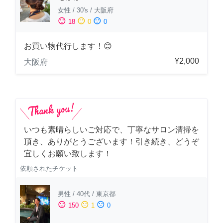
女性
/
30's
/
大阪府
sentiment_satisfied
sentiment_neutral
sentiment_dissatisfied
18
0
0
お買い物代行します！😊
¥2,000
大阪府
いつも素晴らしいご対応で、丁寧なサロン清掃を
頂き、ありがとうございます！引き続き、どうぞ
宜しくお願い致します！
依頼されたチケット
男性
/
40代
/
東京都
sentiment_satisfied
sentiment_neutral
sentiment_dissatisfied
150
1
0