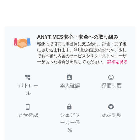
ANYTIMES安心・安全への取り組み
報酬は取引前に事務局に支払われ、評価・完了後
に振り込まれます。利用規約違反の恐れや、少し
でも不審な内容のサービスやリクエストやユーザ
ーがあった場合は通報してください。
詳細を見る
perm_phone_msg
assignment_ind
tag_faces
パトロー
本人確認
評価制度
ル
smartphone
lock
stars
番号確認
シェアワ
認定制度
ーカー保
険