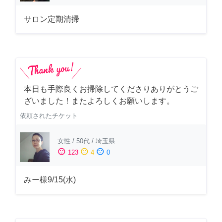
サロン定期清掃
本日も手際良くお掃除してくださりありがとうご
ざいました！またよろしくお願いします。
依頼されたチケット
女性
/
50代
/
埼玉県
sentiment_satisfied
sentiment_neutral
sentiment_dissatisfied
123
4
0
みー様9/15(水)