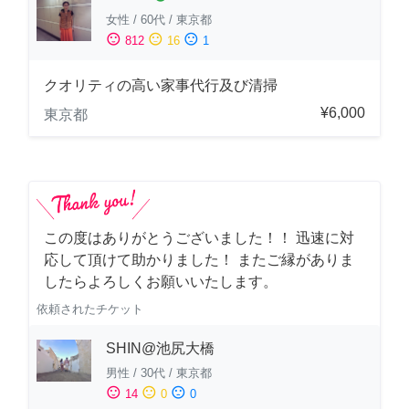
女性
/
60代
/
東京都
sentiment_satisfied
sentiment_neutral
sentiment_dissatisfied
812
16
1
クオリティの高い家事代行及び清掃
¥6,000
東京都
この度はありがとうございました！！ 迅速に対
応して頂けて助かりました！ またご縁がありま
したらよろしくお願いいたします。
依頼されたチケット
SHIN@池尻大橋
男性
/
30代
/
東京都
sentiment_satisfied
sentiment_neutral
sentiment_dissatisfied
14
0
0