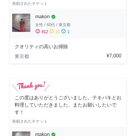
依頼されたチケット
makon
check_circle
女性
/
60代
/
東京都
sentiment_satisfied
sentiment_neutral
sentiment_dissatisfied
812
16
1
クオリティの高いお掃除
¥7,000
東京都
この度はありがとうございました。テキパキとお
料理していただきました。またお願いしたいで
す！
依頼されたチケット
makon
check_circle