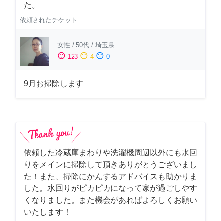
た。
依頼されたチケット
女性
/
50代
/
埼玉県
sentiment_satisfied
sentiment_neutral
sentiment_dissatisfied
123
4
0
9月お掃除します
依頼した冷蔵庫まわりや洗濯機周辺以外にも水回
りをメインに掃除して頂きありがとうございまし
た！また、掃除にかんするアドバイスも助かりま
した。水回りがピカピカになって家が過ごしやす
くなりました。また機会があればよろしくお願い
いたします！