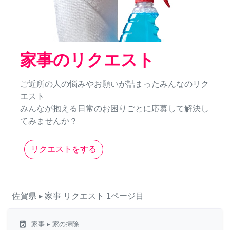
家事のリクエスト
ご近所の人の悩みやお願いが詰まったみんなのリク
エスト
みんなが抱える日常のお困りごとに応募して解決し
てみませんか？
リクエストをする
佐賀県
▸ 家事
リクエスト
1ページ目
local_laundry_service
家事
▸ 家の掃除