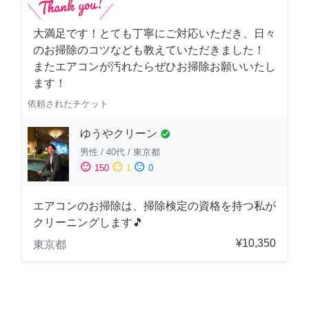
大満足です！とても丁寧にご対応いただき、日々
のお掃除のコツなども教えていただきました！
またエアコンが汚れたらぜひお掃除お願いいたし
ます！
依頼されたチケット
ゆうやクリーン
check_circle
男性
/
40代
/
東京都
sentiment_satisfied
sentiment_neutral
sentiment_dissatisfied
150
1
0
エアコンのお掃除は、掃除検定の資格を持つ私が
クリーニングします🎵
¥10,350
東京都