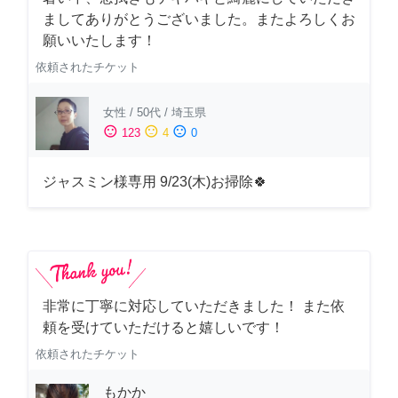
ましてありがとうございました。またよろしくお
願いいたします！
依頼されたチケット
女性
/
50代
/
埼玉県
sentiment_satisfied
sentiment_neutral
sentiment_dissatisfied
123
4
0
ジャスミン様専用 9/23(木)お掃除🍀
非常に丁寧に対応していただきました！ また依
頼を受けていただけると嬉しいです！
依頼されたチケット
もかか