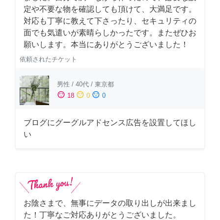
定や不要な物を確認しても頂けて、大満足です。
対応も丁寧に教えて下さったり、セキュリティの
面でも気遣いが素晴らしかったです。またぜひお
願いします。本当にありがとうございました！
依頼されたチケット
男性
/
40代
/
東京都
sentiment_satisfied
sentiment_neutral
sentiment_dissatisfied
18
0
0
ブログにグーグルアドセンス広告を設置してほし
い
お陰さまで、無事にデータの取り出しが出来まし
た！丁寧なご対応ありがとうございました。