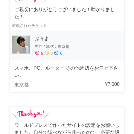
ご親切にありがとうございました！助かりまし
た！
依頼されたチケット
ぷぅよ
男性
/
20代
/
東京都
sentiment_satisfied
sentiment_neutral
sentiment_dissatisfied
5
0
0
スマホ、PC、ルーター その他周辺をお任せ下さ
い。
¥7,000
東京都
ワールドプレスで作ったサイトの設定をお願いし
ました。自分で調べながら作ったので、必要な設