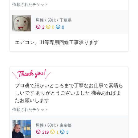
依頼されたチケット
男性
/
50代
/
千葉県
sentiment_satisfied
sentiment_neutral
sentiment_dissatisfied
2
0
0
エアコン、IH等専用回線工事承ります
プロ魂で細かいところまで丁寧なお仕事で素晴ら
しいです ありがとうございました 機会あればま
たお願いします
依頼されたチケット
男性
/
60代
/
東京都
sentiment_satisfied
sentiment_neutral
sentiment_dissatisfied
219
1
3