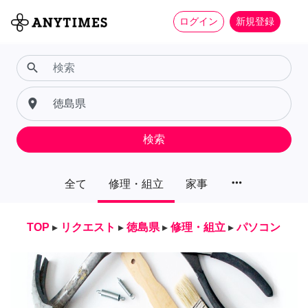
ログイン
新規登録
search
place
検索
more_horiz
全て
修理・組立
家事
TOP
▸
リクエスト
▸
徳島県
▸
修理・組立
▸
パソコン