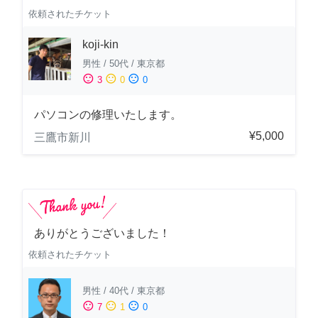
依頼されたチケット
koji-kin
男性
/
50代
/
東京都
sentiment_satisfied
sentiment_neutral
sentiment_dissatisfied
3
0
0
パソコンの修理いたします。
¥5,000
三鷹市新川
ありがとうございました！
依頼されたチケット
男性
/
40代
/
東京都
sentiment_satisfied
sentiment_neutral
sentiment_dissatisfied
7
1
0