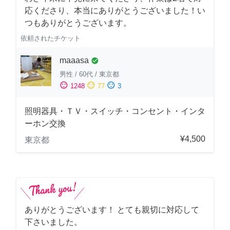
応くださり、本当にありがとうございました！い
つもありがとうございます。
依頼されたチケット
maaasa
check_circle
男性
/
60代
/
東京都
sentiment_satisfied
sentiment_neutral
sentiment_dissatisfied
1248
77
3
照明器具・ＴＶ・スイッチ・コンセント・インタ
ーホン交換
¥4,500
東京都
ありがとうございます！ とても親切に対応して
下さいました。