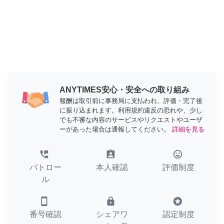
ANYTIMES安心・安全への取り組み
報酬は取引前に事務局に支払われ、評価・完了後
に振り込まれます。利用規約違反の恐れや、少し
でも不審な内容のサービスやリクエストやユーザ
ーがあった場合は通報してください。
詳細を見る
perm_phone_msg
assignment_ind
tag_faces
パトロー
本人確認
評価制度
ル
smartphone
lock
stars
番号確認
シェアワ
認定制度