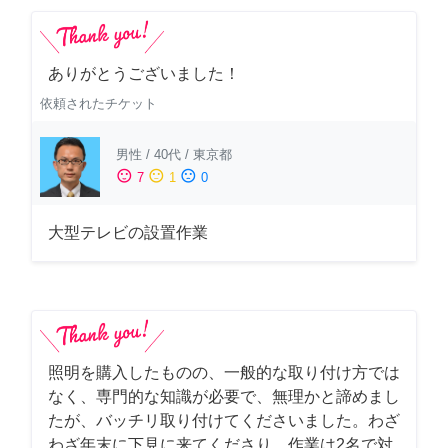
ありがとうございました！
依頼されたチケット
男性
/
40代
/
東京都
sentiment_satisfied
sentiment_neutral
sentiment_dissatisfied
7
1
0
大型テレビの設置作業
照明を購入したものの、一般的な取り付け方では
なく、専門的な知識が必要で、無理かと諦めまし
たが、バッチリ取り付けてくださいました。わざ
わざ年末に下見に来てくださり、作業は2名で対