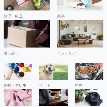
修理・組立
家事
引っ越し
インテリア
趣味・習い事
ペット
料理