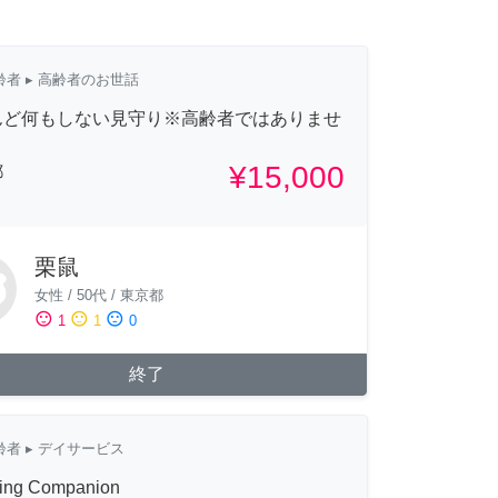
齢者
▸ 高齢者のお世話
んど何もしない見守り※高齢者ではありませ
¥15,000
都
栗鼠
女性
/
50代
/
東京都
sentiment_satisfied
sentiment_neutral
sentiment_dissatisfied
1
1
0
終了
齢者
▸ デイサービス
ling Companion