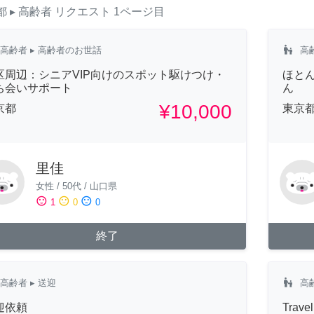
都
▸ 高齢者
リクエスト
1ページ目
escalator_warning
高齢者
▸ 高齢者のお世話
高
区周辺：シニアVIP向けのスポット駆けつけ・
ほと
ち会いサポート
ん
¥10,000
京都
東京
里佳
女性
/
50代
/
山口県
sentiment_satisfied
sentiment_neutral
sentiment_dissatisfied
1
0
0
終了
escalator_warning
高齢者
▸ 送迎
高
迎依頼
Trave