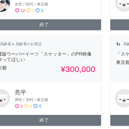
女性
/
60代
/
東京都
sentiment_satisfied
sentiment_neutral
sentiment_dissatisfied
12
1
0
終了
escalator_warning
高齢者
▸ 高齢者のお世話
高
護版ウーバーイーツ「スケッター」のPR映像
「ス
作ってほしい
東京
¥300,000
京都
亮平
男性
/
30代
/
東京都
sentiment_satisfied
sentiment_neutral
sentiment_dissatisfied
2
0
0
終了