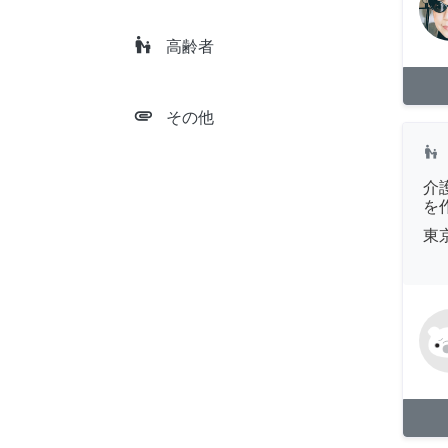
escalator_warning
高齢者
attachment
その他
escalator_warning
介
を
東