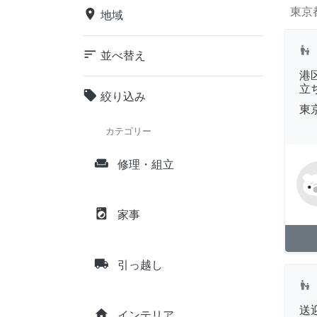
東京
place
地域
escalator_warning
sort
並べ替え
港
立
local_offer
絞り込み
東
カテゴリー
weekend
修理・組立
local_laundry_service
家事
local_shipping
引っ越し
escalator_warning
送
home
インテリア