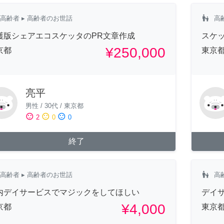
escalator_warning
高齢者
▸ 高齢者のお世話
高
護版シェアエコスケッタのPR文章作成
スケ
¥250,000
京都
東京
亮平
男性
/
30代
/
東京都
sentiment_satisfied
sentiment_neutral
sentiment_dissatisfied
2
0
0
終了
escalator_warning
高齢者
▸ 高齢者のお世話
高
内デイサービスでマジックをしてほしい
デイ
¥4,000
京都
東京