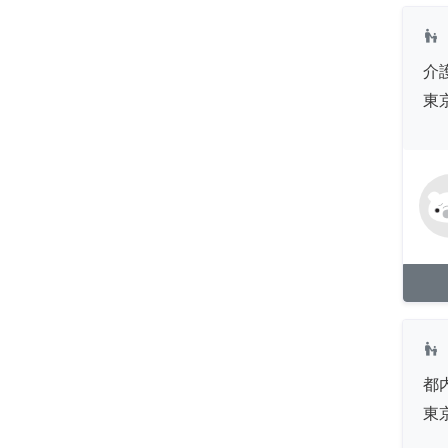
escalator_warning
介
東
escalator_warning
都
東