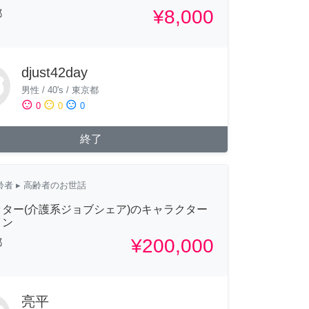
¥8,000
都
djust42day
男性
/
40's
/
東京都
sentiment_satisfied
sentiment_neutral
sentiment_dissatisfied
0
0
0
終了
齢者
▸ 高齢者のお世話
ター(介護系ジョブシェア)のキャラクター
イン
¥200,000
都
亮平