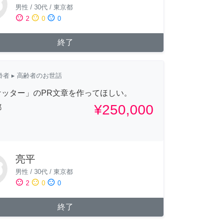
男性
/
30代
/
東京都
sentiment_satisfied
sentiment_neutral
sentiment_dissatisfied
2
0
0
終了
齢者
▸ 高齢者のお世話
ケッター」のPR文章を作ってほしい。
¥250,000
都
亮平
男性
/
30代
/
東京都
sentiment_satisfied
sentiment_neutral
sentiment_dissatisfied
2
0
0
終了