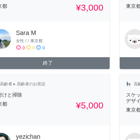
¥3,000
京都
東京
Sara M
女性
/
/
東京都
sentiment_satisfied
sentiment_neutral
sentiment_dissatisfied
0
0
0
終了
escalator_warning
高齢者
▸ 高齢者のお世話
高
付けと掃除
スケッ
デザ
¥5,000
京都
東京
yezichan