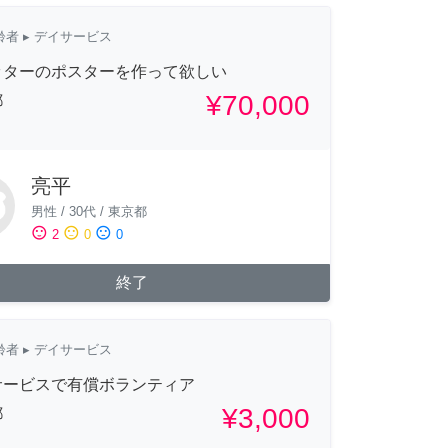
齢者
▸ デイサービス
ッターのポスターを作って欲しい
¥70,000
都
亮平
男性
/
30代
/
東京都
sentiment_satisfied
sentiment_neutral
sentiment_dissatisfied
2
0
0
終了
齢者
▸ デイサービス
サービスで有償ボランティア
¥3,000
都