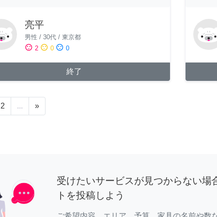
亮平
男性
/
30代
/
東京都
sentiment_satisfied
sentiment_neutral
sentiment_dissatisfied
2
0
0
終了
2
...
»
受けたいサービスが見つからない場
トを投稿しよう
ご希望内容、エリア、予算、家具の名前や数