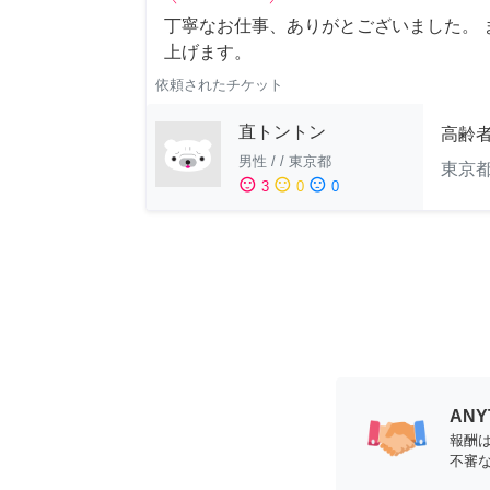
丁寧なお仕事、ありがとございました。 
上げます。
依頼されたチケット
直トントン
高齢
男性
/
/
東京都
東京
sentiment_satisfied
sentiment_neutral
sentiment_dissatisfied
3
0
0
AN
報酬
不審