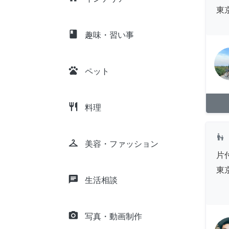
東
class
趣味・習い事
pets
ペット
restaurant
料理
escalator_warning
checkroom
美容・ファッション
片
東
chat
生活相談
camera_alt
写真・動画制作