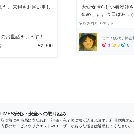
また、来週もお願い申し
大変素晴らしい看護師さ
勧めします 今日はあり
依頼されたチケット
者のお世話をします！
女性
/
50代
/
神奈
sentiment_satisfied
sentiment_neutral
sentiment_dissatisfied
¥2,300
3
0
0
都
YTIMES安心・安全への取り組み
は取引前に事務局に支払われ、評価・完了後に振り込まれます。利用規約違反
な内容のサービスやリクエストやユーザーがあった場合は通報してください。