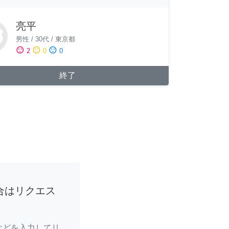
亮平
男性
/
30代
/
東京都
sentiment_satisfied
sentiment_neutral
sentiment_dissatisfied
2
0
0
終了
合はリクエス
などを入力してリ