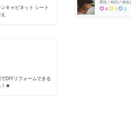
男性
/
40代
/
神奈
チンキャビネット シート
sentiment_satisfied
sentiment_neutral
sentiment_dissatisfied
4
0
1
替え
でDIYリフォームできる
集！★