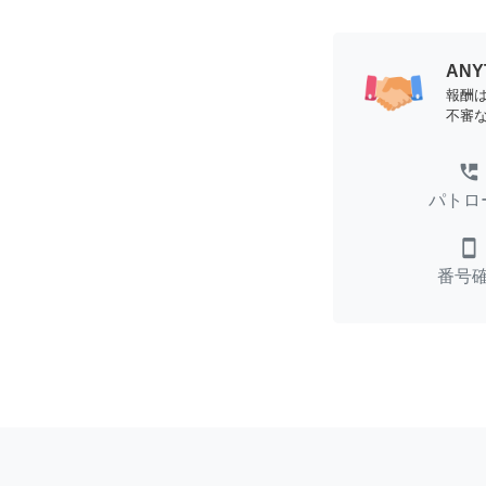
AN
報酬
不審
perm_phone_msg
パトロ
smartphone
番号