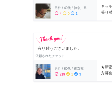
キッ
男性
/
40代
/
神奈川県
張り
sentiment_satisfied
sentiment_neutral
sentiment_dissatisfied
4
0
1
有り難うございました。
依頼されたチケット
★新宿
男性
/
60代
/
東京都
方募
sentiment_satisfied
sentiment_neutral
sentiment_dissatisfied
219
1
3