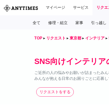
マイページ
サービス
リクエ
全て
修理・組立
家事
引っ越し
TOP
▸
リクエスト
▸
東京都
▸
インテリア
▸
SNS向けインテリ
ご近所の人の悩みやお願いが詰まったみん
みんなが抱える日常のお困りごとに応募し
リクエストをする