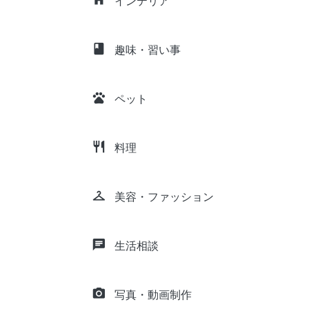
インテリア
class
趣味・習い事
pets
ペット
restaurant
料理
checkroom
美容・ファッション
chat
生活相談
camera_alt
写真・動画制作