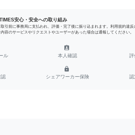
YTIMES安心・安全への取り組み
は取引前に事務局に支払われ、評価・完了後に振り込まれます。利用規約違反
な内容のサービスやリクエストやユーザーがあった場合は通報してください。
assignment_ind
ール
本人確認
評
lock
確認
シェアワーカー保険
認