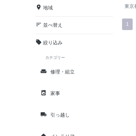
東京
place
地域
sort
1
並べ替え
local_offer
絞り込み
カテゴリー
weekend
修理・組立
local_laundry_service
家事
local_shipping
引っ越し
home