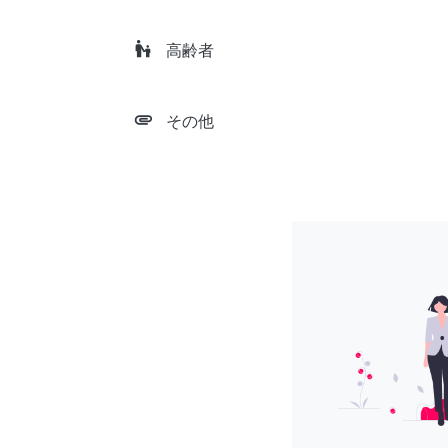
escalator_warning
高齢者
attachment
その他