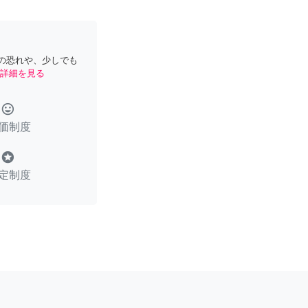
の恐れや、少しでも
詳細を見る
tag_faces
価制度
stars
定制度