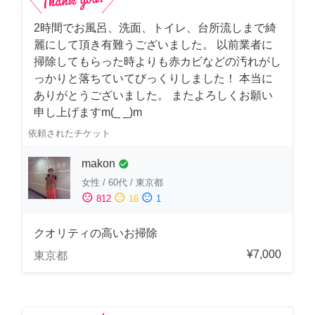
2時間でお風呂、洗面、トイレ、台所流しまで綺
麗にして頂き有難うございました。 以前業者に
掃除してもらった時よりも赤カビなどの汚れがし
っかりと落ちていてびっくりしました！ 本当に
ありがとうございました。 またよろしくお願い
申し上げますm(_ _)m
依頼されたチケット
makon
check_circle
女性
/
60代
/
東京都
sentiment_satisfied
sentiment_neutral
sentiment_dissatisfied
812
16
1
クオリティの高いお掃除
¥7,000
東京都