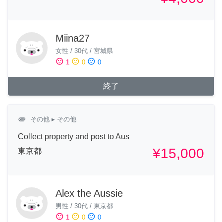
Miina27
女性
/
30代
/
宮城県
sentiment_satisfied
sentiment_neutral
sentiment_dissatisfied
1
0
0
終了
attachment
その他
▸ その他
Collect property and post to Aus
¥15,000
東京都
Alex the Aussie
男性
/
30代
/
東京都
sentiment_satisfied
sentiment_neutral
sentiment_dissatisfied
1
0
0