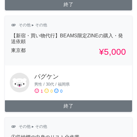
終了
attachment
その他
▸ その他
【新宿・買い物代行】BEAMS限定ZINEの購入・発
送依頼
¥5,000
東京都
パグケン
男性
/
30代
/
福岡県
sentiment_satisfied
sentiment_neutral
sentiment_dissatisfied
1
0
0
終了
attachment
その他
▸ その他