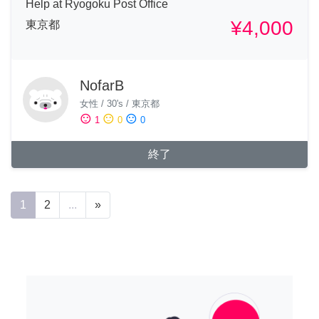
Help at Ryogoku Post Office
¥4,000
東京都
NofarB
女性
/
30's
/
東京都
sentiment_satisfied
sentiment_neutral
sentiment_dissatisfied
1
0
0
終了
1
2
...
»