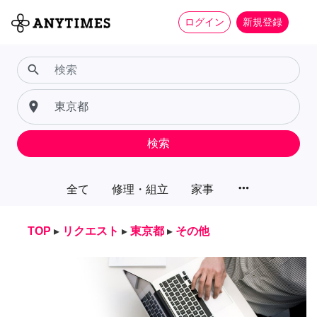
ログイン
新規登録
search
place
検索
more_horiz
全て
修理・組立
家事
TOP
▸
リクエスト
▸
東京都
▸
その他