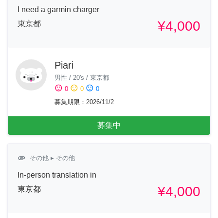
I need a garmin charger
¥4,000
東京都
Piari
男性
/
20's
/
東京都
sentiment_satisfied
sentiment_neutral
sentiment_dissatisfied
0
0
0
募集期限
：
2026/11/2
募集中
attachment
その他
▸ その他
In-person translation in
¥4,000
東京都