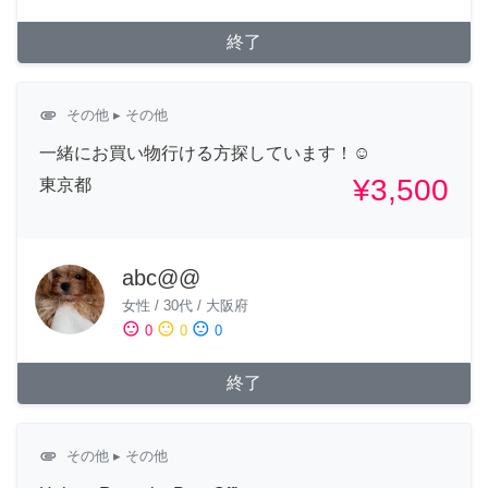
終了
attachment
その他
▸ その他
一緒にお買い物行ける方探しています！☺️
¥3,500
東京都
abc@@
女性
/
30代
/
大阪府
sentiment_satisfied
sentiment_neutral
sentiment_dissatisfied
0
0
0
終了
attachment
その他
▸ その他