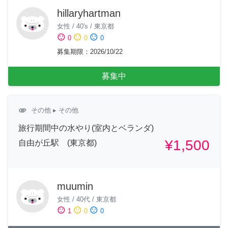
hillaryhartman
女性
/
40's
/
東京都
sentiment_satisfied
sentiment_neutral
sentiment_dissatisfied
0
0
0
募集期限
：
2026/10/22
募集中
attachment
その他
▸ その他
旅行期間中の水やり(室内とベランダ)
¥1,500
自由が丘駅 (東京都)
muumin
女性
/
40代
/
東京都
sentiment_satisfied
sentiment_neutral
sentiment_dissatisfied
1
0
0