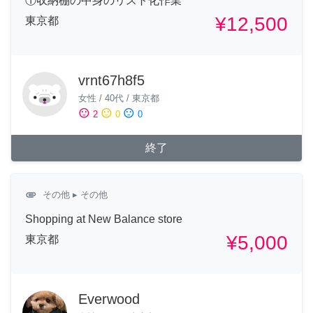
①収納棚の中身のリスト化作業
¥12,500
東京都
vrnt67h8f5
女性
/
40代
/
東京都
sentiment_satisfied
sentiment_neutral
sentiment_dissatisfied
2
0
0
終了
attachment
その他
▸ その他
Shopping at New Balance store
¥5,000
東京都
Everwood