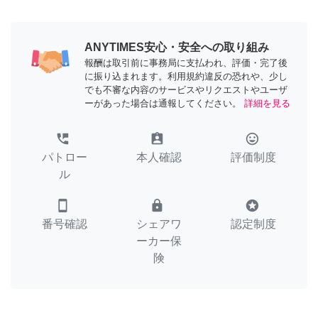
ANYTIMES安心・安全への取り組み
報酬は取引前に事務局に支払われ、評価・完了後
に振り込まれます。利用規約違反の恐れや、少し
でも不審な内容のサービスやリクエストやユーザ
ーがあった場合は通報してください。
詳細を見る
perm_phone_msg
assignment_ind
tag_faces
パトロー
本人確認
評価制度
ル
smartphone
lock
stars
番号確認
シェアワ
認定制度
ーカー保
険