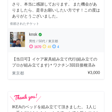
さり、本当に感謝しております。 また機会があ
りましたら、是非お願いしたい方です！この度は
ありがとうございました。
依頼されたチケット
knsk
check_circle
男性
/
50代
/
東京都
sentiment_satisfied
sentiment_neutral
sentiment_dissatisfied
1670
49
4
【当日可】イケア家具組み立て代行(組み立ての
プロが組み立てます)＊ワクチン3回目接種済み
¥3,000
東京都
IKEAのベッドを組み立てて頂きました。 1人じ