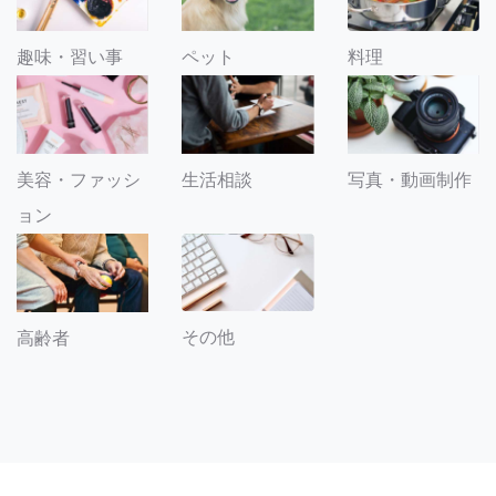
趣味・習い事
ペット
料理
美容・ファッシ
生活相談
写真・動画制作
ョン
その他
高齢者