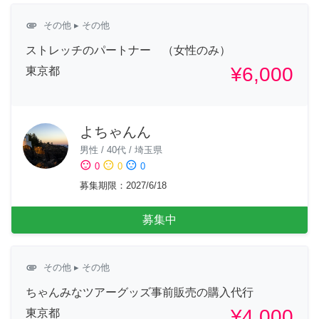
attachment
その他
▸ その他
ストレッチのパートナー （女性のみ）
¥6,000
東京都
よちゃんん
男性
/
40代
/
埼玉県
sentiment_satisfied
sentiment_neutral
sentiment_dissatisfied
0
0
0
募集期限
：
2027/6/18
募集中
attachment
その他
▸ その他
ちゃんみなツアーグッズ事前販売の購入代行
¥4,000
東京都