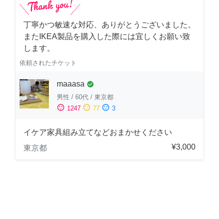
丁寧かつ敏速な対応、ありがとうございました。
またIKEA製品を購入した際には宜しくお願い致
します。
依頼されたチケット
maaasa
check_circle
男性
/
60代
/
東京都
sentiment_satisfied
sentiment_neutral
sentiment_dissatisfied
1247
77
3
イケア家具組み立てなどおまかせください
¥3,000
東京都