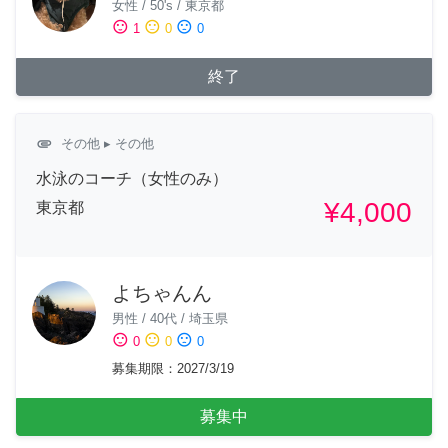
女性
/
50's
/
東京都
sentiment_satisfied
sentiment_neutral
sentiment_dissatisfied
1
0
0
終了
attachment
その他
▸ その他
水泳のコーチ（女性のみ）
¥4,000
東京都
よちゃんん
男性
/
40代
/
埼玉県
sentiment_satisfied
sentiment_neutral
sentiment_dissatisfied
0
0
0
募集期限
：
2027/3/19
募集中