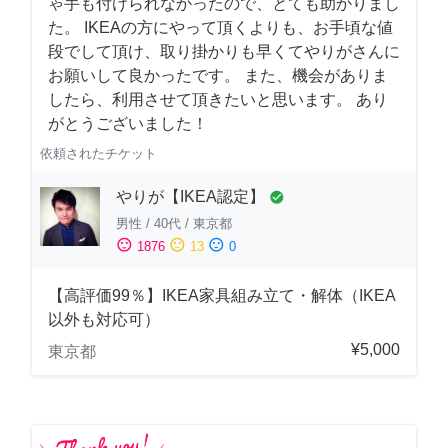
ゃ手も付けられなかったので、とても助かりまし
た。 IKEAの方にやって頂くよりも、お手頃な値
段でして頂け、取り掛かりも早くてやりがさんに
お願いして良かったです。 また、機会がありま
したら、利用させて頂きたいと思います。 あり
がとうございました！
依頼されたチケット
やりが【IKEA認定】
check_circle
男性
/
40代
/
東京都
sentiment_satisfied
sentiment_neutral
sentiment_dissatisfied
1876
13
0
【高評価99％】IKEA家具組み立て・解体（IKEA
以外も対応可）
¥5,000
東京都