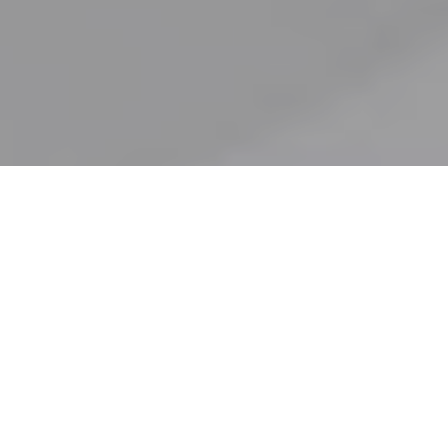
Home
ビジネス・社会
非エンジニア、学生さんへ向けたプログラミン
グの勉強方法
最近は非エンジニア（デザイナー、営業）でもプログラミングの
知識が問われることが多々あります。