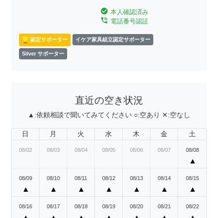
check_circle
本人確認済み
phone_in_talk
電話番号認証
認定サポーター
イケア家具組立認定サポーター
Silver サポーター
直近の空き状況
▲:
依頼相談で聞いてみてください
○:
空あり
✕:
空なし
日
月
火
水
木
金
土
08/02
08/03
08/04
08/05
08/06
08/07
08/08
▲
08/09
08/10
08/11
08/12
08/13
08/14
08/15
▲
▲
▲
▲
▲
▲
▲
08/16
08/17
08/18
08/19
08/20
08/21
08/22
▲
▲
▲
▲
▲
▲
▲