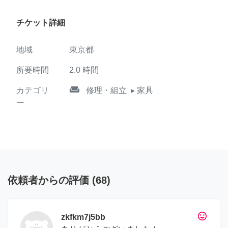
チケット詳細
地域
東京都
所要時間
2.0
時間
weekend
カテゴリ
修理・組立
▸ 家具
ー
依頼者からの評価
(
68
)
tag_faces
zkfkm7j5bb