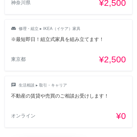
¥2,500
神奈川県
weekend
修理・組立
▸ IKEA（イケア）家具
※最短即日！組立式家具を組み立てます！
¥2,500
東京都
chat
生活相談
▸ 取引・キャリア
不動産の賃貸や売買のご相談お受けします！
¥0
オンライン