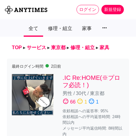
ログイン
新規登録
more_horiz
全て
修理・組立
家事
TOP
▸
サービス
▸
東京都
▸
修理・組立
▸
家具
fiber_manual_record
最終ログイン時間
2日前
.IC Re:HOME(※プロ
フ必読！)
男性
/
30代
/
東京都
sentiment_satisfied
sentiment_neutral
sentiment_dissatisfied
66
1
1
依頼相談への返答率: 95%
依頼相談への平均返答時間: 24時
間以内
メッセージ平均返信時間: 8時間以
内