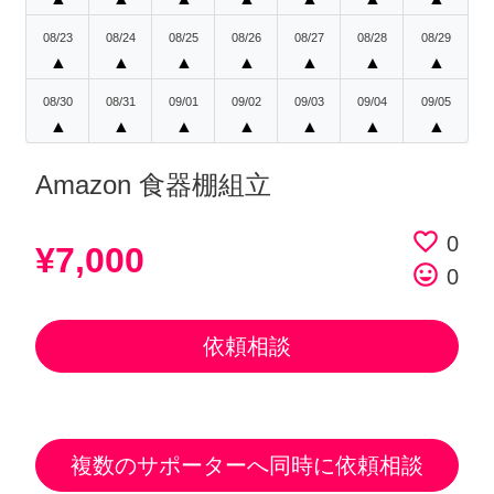
08/23
08/24
08/25
08/26
08/27
08/28
08/29
▲
▲
▲
▲
▲
▲
▲
08/30
08/31
09/01
09/02
09/03
09/04
09/05
▲
▲
▲
▲
▲
▲
▲
Amazon 食器棚組立
favorite_border
0
¥7,000
tag_faces
0
依頼相談
複数のサポーターへ同時に依頼相談