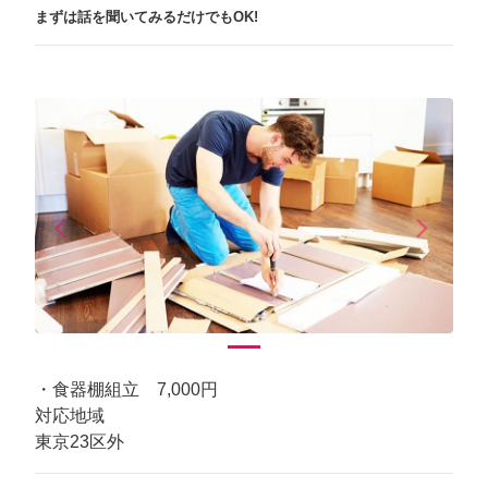
まずは話を聞いてみるだけでもOK!
arrow_back_ios
arrow_forward_ios
Previous
Next
・食器棚組立 7,000円
対応地域
東京23区外