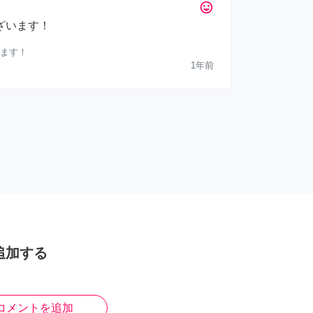
tag_faces
ざいます！
ます！
1年前
追加する
コメントを追加