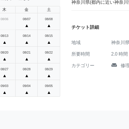
神奈川県(都内に近い神奈川
木
金
土
08/06
08/07
08/08
▲
▲
チケット詳細
08/13
08/14
08/15
▲
▲
▲
地域
神奈川
08/20
08/21
08/22
所要時間
2.0
時間
▲
▲
▲
weekend
カテゴリー
修
08/27
08/28
08/29
▲
▲
▲
09/03
09/04
09/05
▲
▲
▲