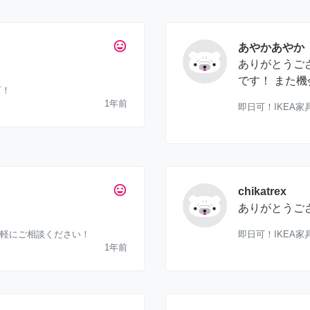
tag_faces
あやかあやか
ありがとうご
です！ また
可！
1年前
即日可！IKEA
tag_faces
chikatrex
ありがとうご
気軽にご相談ください！
即日可！IKEA
1年前