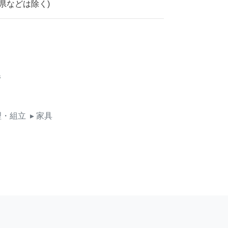
県などは除く)
県
理・組立
▸ 家具