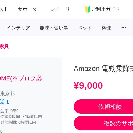
スト
サポーター
ストーリー
ご利用ガイド
more_horiz
インテリア
趣味・習い事
ペット
料理
家具
Amazon 電動乗
:HOME(※プロフ必
¥9,000
/
東京都
iment_dissatisfied
1
依頼相談
率: 95%
均返答時間: 24時間以内
返信時間: 8時間以内
複数のサ
み