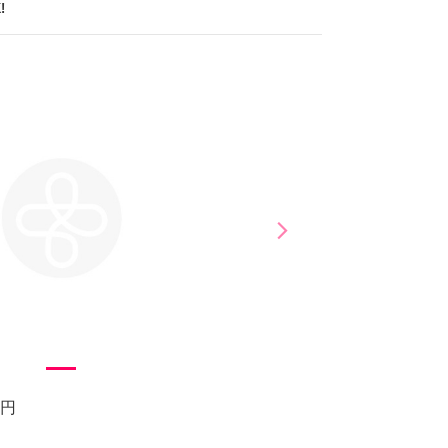
!
arrow_forward_ios
Next
0円