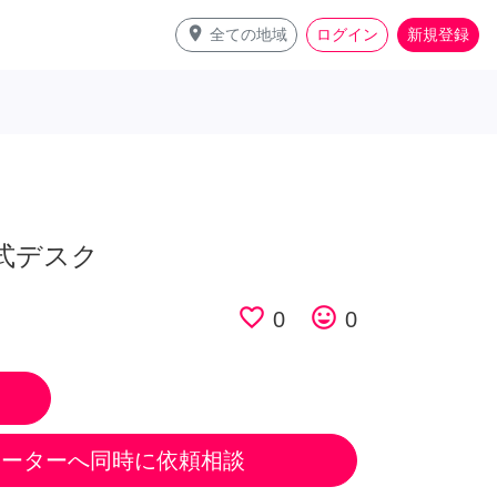
place
全ての地域
ログイン
新規登録
降式デスク
favorite_border
tag_faces
0
0
ポーターへ同時に依頼相談