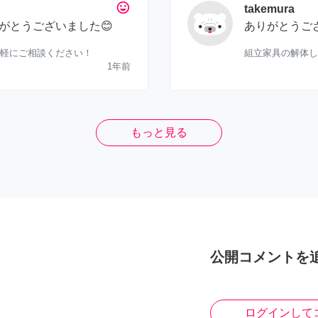
tag_faces
takemura
がとうございました😊
ありがとうご
気軽にご相談ください！
組立家具の解体し
1年前
もっと見る
公開コメントを
ログインして