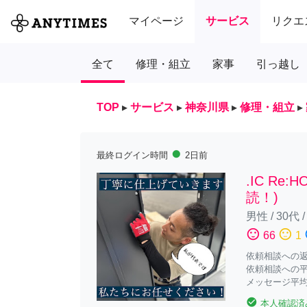
マイページ
サービス
リクエ
全て
修理・組立
家事
引っ越し
TOP
▸
サービス
▸
神奈川県
▸
修理・組立
▸
fiber_manual_record
最終ログイン時間
2日前
.IC Re
読！)
男性
/
30代
sentiment_satisfied
sentiment_neutral
sent
66
1
依頼相談への返答
依頼相談への平
メッセージ平均
check_circle
本人確認済