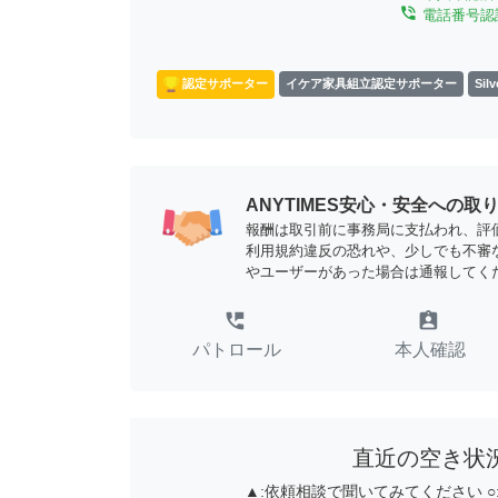
phone_in_talk
電話番号認
認定サポーター
イケア家具組立認定サポーター
Si
ANYTIMES安心・安全への取
報酬は取引前に事務局に支払われ、評
利用規約違反の恐れや、少しでも不審
やユーザーがあった場合は通報してく
perm_phone_msg
assignment_ind
パトロール
本人確認
直近の空き状
▲:
依頼相談で聞いてみてください
○