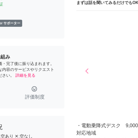
まずは話を聞いてみるだけでもOK
証
lver サポーター
り組み
価・完了後に振り込まれます。
な内容のサービスやリクエスト
arrow_back_ios
Previous
ださい。
詳細を見る
tag_faces
評価制度
・電動乗降式デスク 9,00
況
対応地域
:
空あり
✕:
空なし