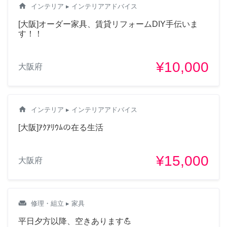
home
インテリア
▸ インテリアアドバイス
[大阪]オーダー家具、賃貸リフォームDIY手伝いま
す！！
¥10,000
大阪府
home
インテリア
▸ インテリアアドバイス
[大阪]ｱｸｱﾘｳﾑの在る生活
¥15,000
大阪府
weekend
修理・組立
▸ 家具
平日夕方以降、空きあります💪