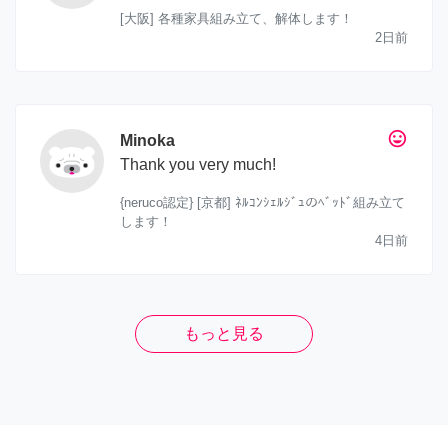
[大阪] 各種家具組み立て、解体します！
2日前
tag_faces
Minoka
Thank you very much!
{neruco認定} [京都] ﾈﾙｺﾝｼｪﾙｼﾞｭのﾍﾞｯﾄﾞ組み立て
します！
4日前
もっと見る