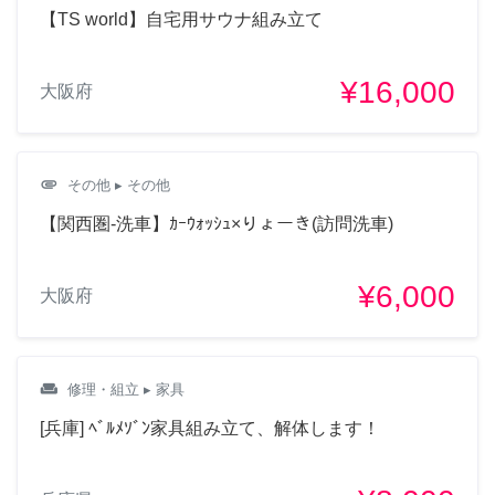
【TS world】自宅用サウナ組み立て
¥16,000
大阪府
attachment
その他
▸ その他
【関西圏-洗車】ｶｰｳｫｯｼｭ×りょーき(訪問洗車)
¥6,000
大阪府
weekend
修理・組立
▸ 家具
[兵庫] ﾍﾞﾙﾒｿﾞﾝ家具組み立て、解体します！