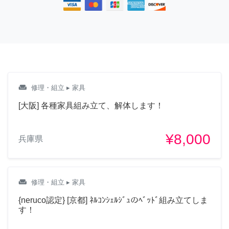
weekend
修理・組立
▸ 家具
[大阪] 各種家具組み立て、解体します！
¥8,000
兵庫県
weekend
修理・組立
▸ 家具
{neruco認定} [京都] ﾈﾙｺﾝｼｪﾙｼﾞｭのﾍﾞｯﾄﾞ組み立てしま
す！