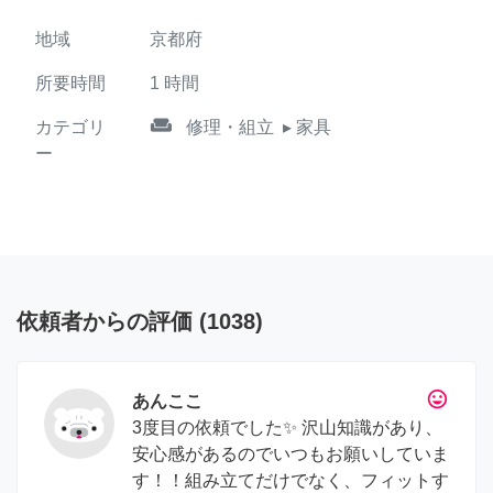
地域
京都府
所要時間
1
時間
weekend
カテゴリ
修理・組立
▸ 家具
ー
依頼者からの評価
(
1038
)
tag_faces
あんここ
3度目の依頼でした✨ 沢山知識があり、
安心感があるのでいつもお願いしていま
す！！組み立てだけでなく、フィットす