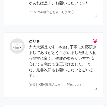
かあれば是非、お願いしたいです❗️
IKEA PAX組立をお願いします②
📌
tag_faces
ゆりさ
大大大満足です‼︎ 本当に丁寧に対応頂き
ましてありがとうございました‼︎ お人柄
も非常に良く、物腰の柔らかい方で 安
心して自宅にて施工頂けました。 ま
た、是非次回もお願いしたいと思いま
す。
[奈良] IKEA家具組み立て、解体します！
📌