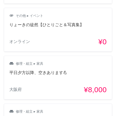
attachment
その他
▸ イベント
りょーきの徒然【ひとりごと＆写真集】
¥0
オンライン
weekend
修理・組立
▸ 家具
平日夕方以降、空きあります💪
¥8,000
大阪府
weekend
修理・組立
▸ 家具