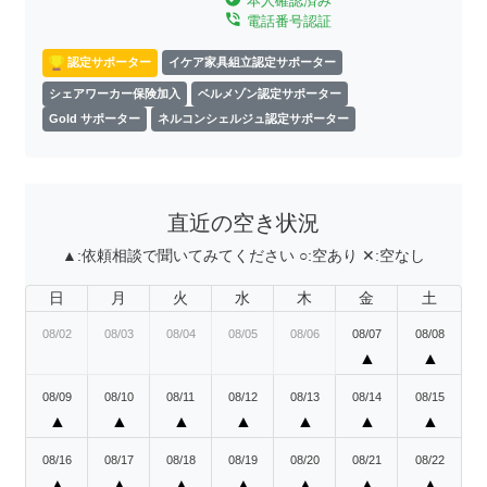
本人確認済み
phone_in_talk
電話番号認証
認定サポーター
イケア家具組立認定サポーター
シェアワーカー保険加入
ベルメゾン認定サポーター
Gold サポーター
ネルコンシェルジュ認定サポーター
直近の空き状況
▲:
依頼相談で聞いてみてください
○:
空あり
✕:
空なし
日
月
火
水
木
金
土
08/02
08/03
08/04
08/05
08/06
08/07
08/08
▲
▲
08/09
08/10
08/11
08/12
08/13
08/14
08/15
▲
▲
▲
▲
▲
▲
▲
08/16
08/17
08/18
08/19
08/20
08/21
08/22
▲
▲
▲
▲
▲
▲
▲