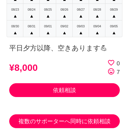
08/23
08/24
08/25
08/26
08/27
08/28
08/29
▲
▲
▲
▲
▲
▲
▲
08/30
08/31
09/01
09/02
09/03
09/04
09/05
▲
▲
▲
▲
▲
▲
▲
平日夕方以降、空きあります💪
favorite_border
0
¥8,000
tag_faces
7
依頼相談
複数のサポーターへ同時に依頼相談