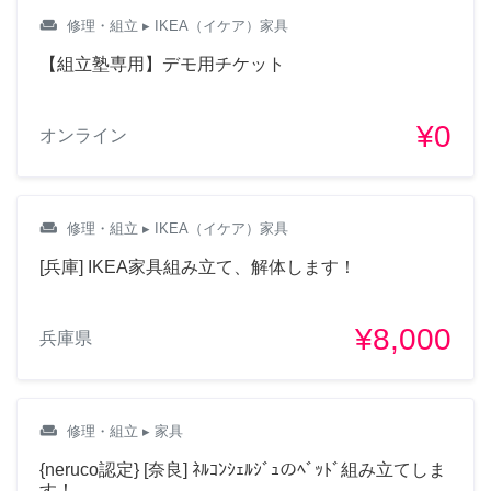
weekend
修理・組立
▸ IKEA（イケア）家具
【組立塾専用】デモ用チケット
¥0
オンライン
weekend
修理・組立
▸ IKEA（イケア）家具
[兵庫] IKEA家具組み立て、解体します！
¥8,000
兵庫県
weekend
修理・組立
▸ 家具
{neruco認定} [奈良] ﾈﾙｺﾝｼｪﾙｼﾞｭのﾍﾞｯﾄﾞ組み立てしま
す！