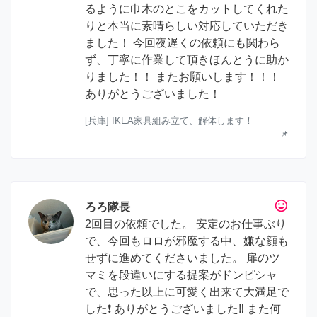
るように巾木のとこをカットしてくれた
りと本当に素晴らしい対応していただき
ました！ 今回夜遅くの依頼にも関わら
ず、丁寧に作業して頂きほんとうに助か
りました！！ またお願いします！！！
ありがとうございました！
[兵庫] IKEA家具組み立て、解体します！
📌
tag_faces
ろろ隊長
2回目の依頼でした。 安定のお仕事ぶり
で、今回もロロが邪魔する中、嫌な顔も
せずに進めてくださいました。 扉のツ
マミを段違いにする提案がドンピシャ
で、思った以上に可愛く出来て大満足で
した❗️ ありがとうございました‼️ また何