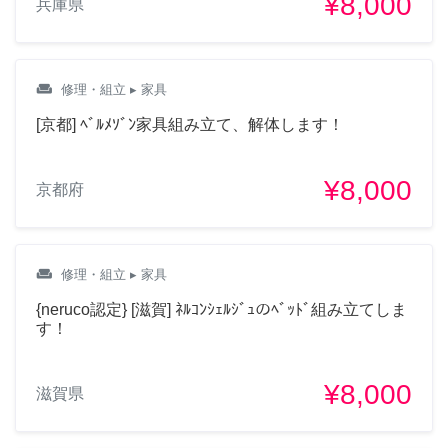
¥8,000
兵庫県
weekend
修理・組立
▸ 家具
[京都] ﾍﾞﾙﾒｿﾞﾝ家具組み立て、解体します！
¥8,000
京都府
weekend
修理・組立
▸ 家具
{neruco認定} [滋賀] ﾈﾙｺﾝｼｪﾙｼﾞｭのﾍﾞｯﾄﾞ組み立てしま
す！
¥8,000
滋賀県