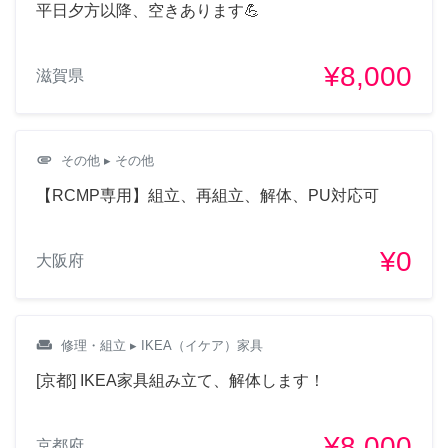
平日夕方以降、空きあります💪
¥8,000
滋賀県
attachment
その他
▸ その他
【RCMP専用】組立、再組立、解体、PU対応可
¥0
大阪府
weekend
修理・組立
▸ IKEA（イケア）家具
[京都] IKEA家具組み立て、解体します！
¥8,000
京都府