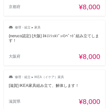
¥8,000
京都府
weekend
修理・組立
▸ 家具
{neruco認定} [大阪] ﾈﾙｺﾝｼｪﾙｼﾞｭのﾍﾞｯﾄﾞ組み立てしま
す！
¥8,000
大阪府
weekend
修理・組立
▸ IKEA（イケア）家具
[滋賀] IKEA家具組み立て、解体します！
¥8,000
滋賀県