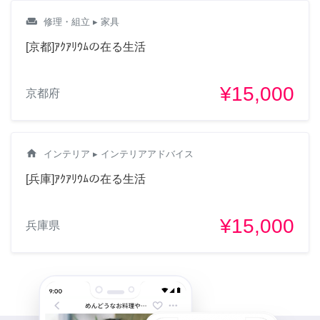
weekend
修理・組立
▸ 家具
[京都]ｱｸｱﾘｳﾑの在る生活
¥15,000
京都府
home
インテリア
▸ インテリアアドバイス
[兵庫]ｱｸｱﾘｳﾑの在る生活
¥15,000
兵庫県