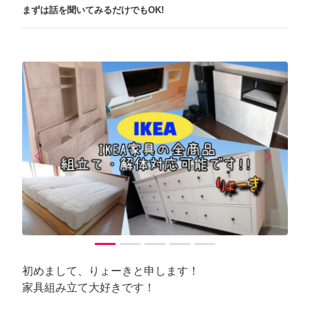
まずは話を聞いてみるだけでもOK!
arrow_back_ios
arrow_forward_ios
Previous
Next
初めまして、りょーきと申します！
家具組み立て大好きです！