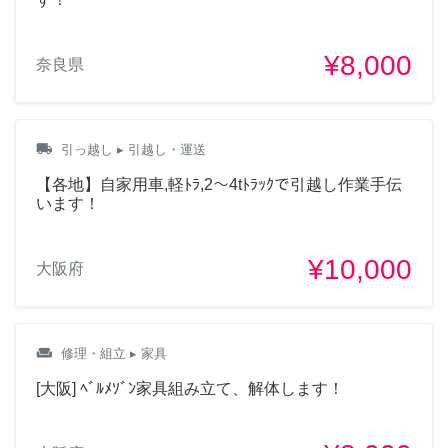
¥8,000
奈良県
local_shipping
引っ越し
▸ 引越し・運送
【各地】自家用車,軽ﾄﾗ,2～4tﾄﾗｯｸで引越し作業手伝
います！
¥10,000
大阪府
weekend
修理・組立
▸ 家具
[大阪] ﾍﾞﾙﾒｿﾞﾝ家具組み立て、解体します！