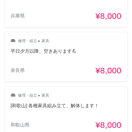
¥8,000
兵庫県
weekend
修理・組立
▸ 家具
平日夕方以降、空きあります💪
¥8,000
奈良県
weekend
修理・組立
▸ 家具
[和歌山] 各種家具組み立て、解体します！
¥8,000
和歌山県