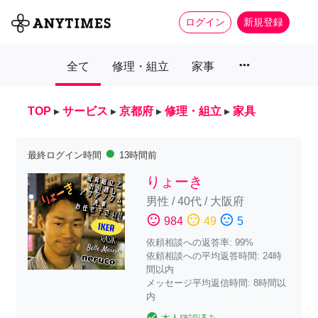
ログイン
新規登録
more_horiz
全て
修理・組立
家事
TOP
▸
サービス
▸
京都府
▸
修理・組立
▸
家具
fiber_manual_record
最終ログイン時間
13時間前
りょーき
男性
/
40代
/
大阪府
sentiment_satisfied
sentiment_neutral
sentiment_dissatisfied
984
49
5
依頼相談への返答率: 99%
依頼相談への平均返答時間: 24時
間以内
メッセージ平均返信時間: 8時間以
内
check_circle