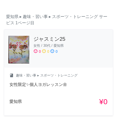
愛知県
▸ 趣味・習い事
▸ スポーツ・トレーニング
サー
ビス
1ページ目
ジャスミン25
女性
/
30代
/
愛知県
sentiment_satisfied
sentiment_neutral
sentiment_dissatisfied
0
0
0
class
趣味・習い事
▸ スポーツ・トレーニング
女性限定✨個人ヨガレッスン🌼
¥0
愛知県