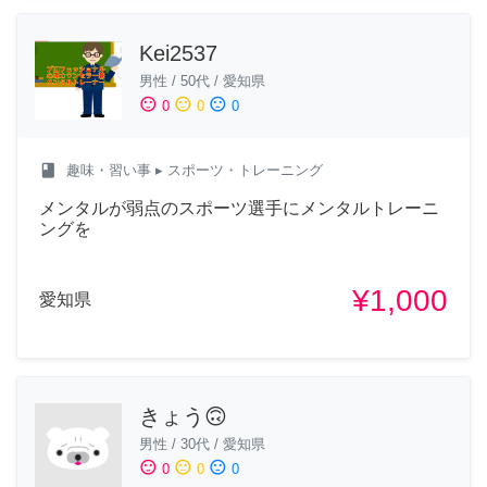
Kei2537
男性
/
50代
/
愛知県
sentiment_satisfied
sentiment_neutral
sentiment_dissatisfied
0
0
0
class
趣味・習い事
▸ スポーツ・トレーニング
メンタルが弱点のスポーツ選手にメンタルトレーニ
ングを
¥1,000
愛知県
きょう🙃
男性
/
30代
/
愛知県
sentiment_satisfied
sentiment_neutral
sentiment_dissatisfied
0
0
0