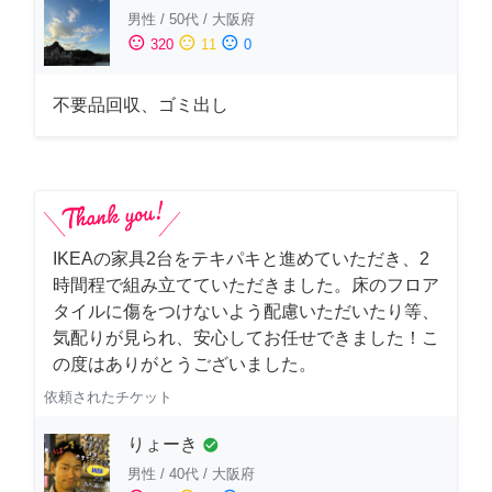
男性
/
50代
/
大阪府
sentiment_satisfied
sentiment_neutral
sentiment_dissatisfied
320
11
0
不要品回収、ゴミ出し
IKEAの家具2台をテキパキと進めていただき、2
時間程で組み立てていただきました。床のフロア
タイルに傷をつけないよう配慮いただいたり等、
気配りが見られ、安心してお任せできました！こ
の度はありがとうございました。
依頼されたチケット
りょーき
check_circle
男性
/
40代
/
大阪府