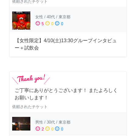
依頼されたチケット
女性
/
40代
/
東京都
sentiment_satisfied
sentiment_neutral
sentiment_dissatisfied
5
0
0
【女性限定】4/10(土)13:30グループインタビュ
ー＋試飲会
ご丁寧にありがとうございます！ またよろしく
お願いします！
依頼されたチケット
男性
/
30代
/
東京都
sentiment_satisfied
sentiment_neutral
sentiment_dissatisfied
2
0
0