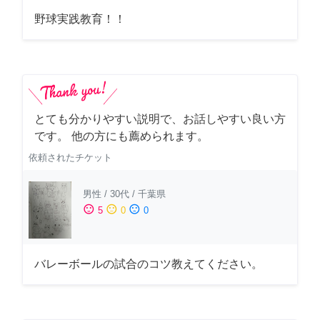
野球実践教育！！
とても分かりやすい説明で、お話しやすい良い方
です。 他の方にも薦められます。
依頼されたチケット
男性
/
30代
/
千葉県
sentiment_satisfied
sentiment_neutral
sentiment_dissatisfied
5
0
0
バレーボールの試合のコツ教えてください。