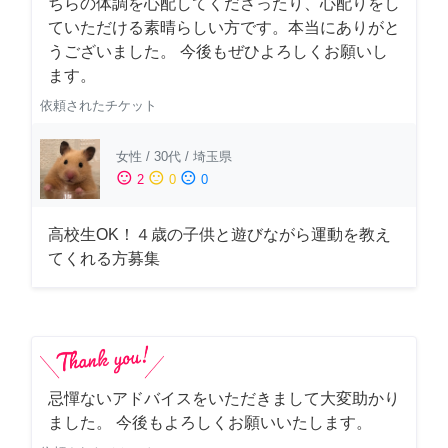
ちらの体調を心配してくださったり、心配りをし
ていただける素晴らしい方です。本当にありがと
うございました。 今後もぜひよろしくお願いし
ます。
依頼されたチケット
女性
/
30代
/
埼玉県
sentiment_satisfied
sentiment_neutral
sentiment_dissatisfied
2
0
0
高校生OK！４歳の子供と遊びながら運動を教え
てくれる方募集
忌憚ないアドバイスをいただきまして大変助かり
ました。 今後もよろしくお願いいたします。