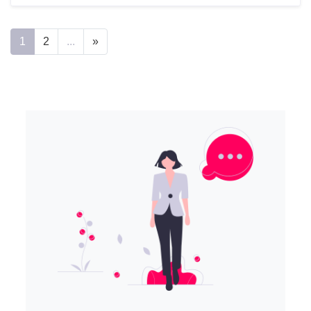
1
2
...
»