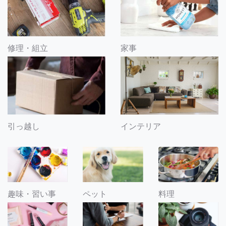
修理・組立
家事
引っ越し
インテリア
趣味・習い事
ペット
料理