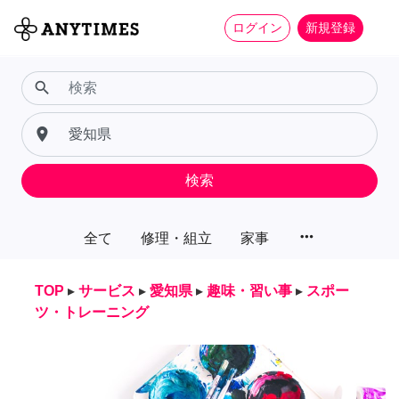
ログイン
新規登録
search
place
検索
more_horiz
全て
修理・組立
家事
TOP
▸
サービス
▸
愛知県
▸
趣味・習い事
▸
スポー
ツ・トレーニング