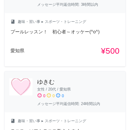
メッセージ平均返信時間: 3時間以内
class
趣味・習い事
▸ スポーツ・トレーニング
プールレッスン！ 初心者～オッケー(^o^)
¥500
愛知県
ゆきむ
女性
/
20代
/
愛知県
sentiment_satisfied
sentiment_neutral
sentiment_dissatisfied
0
0
0
メッセージ平均返信時間: 24時間以内
class
趣味・習い事
▸ スポーツ・トレーニング