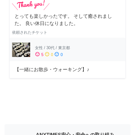
とっても楽しかったです。 そして癒されまし
た。 良い休日になりました。
依頼されたチケット
女性
/
30代
/
東京都
sentiment_satisfied
sentiment_neutral
sentiment_dissatisfied
5
0
0
【一緒にお散歩・ウォーキング】♪
ANYTIMES安心・安全への取り組み