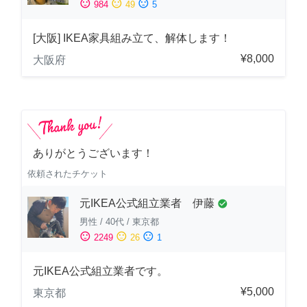
sentiment_satisfied
sentiment_neutral
sentiment_dissatisfied
984
49
5
[大阪] IKEA家具組み立て、解体します！
¥8,000
大阪府
ありがとうございます！
依頼されたチケット
元IKEA公式組立業者 伊藤
check_circle
男性
/
40代
/
東京都
sentiment_satisfied
sentiment_neutral
sentiment_dissatisfied
2249
26
1
元IKEA公式組立業者です。
¥5,000
東京都