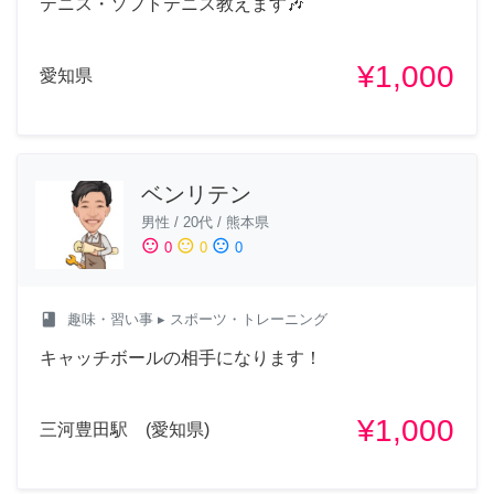
テニス・ソフトテニス教えます🎶
¥1,000
愛知県
ベンリテン
男性
/
20代
/
熊本県
sentiment_satisfied
sentiment_neutral
sentiment_dissatisfied
0
0
0
class
趣味・習い事
▸ スポーツ・トレーニング
キャッチボールの相手になります！
¥1,000
三河豊田駅 (愛知県)