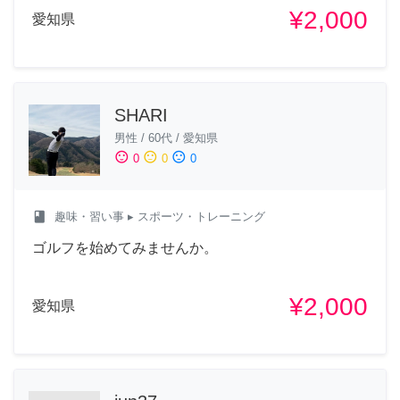
¥2,000
愛知県
SHARI
男性
/
60代
/
愛知県
sentiment_satisfied
sentiment_neutral
sentiment_dissatisfied
0
0
0
class
趣味・習い事
▸ スポーツ・トレーニング
ゴルフを始めてみませんか。
¥2,000
愛知県