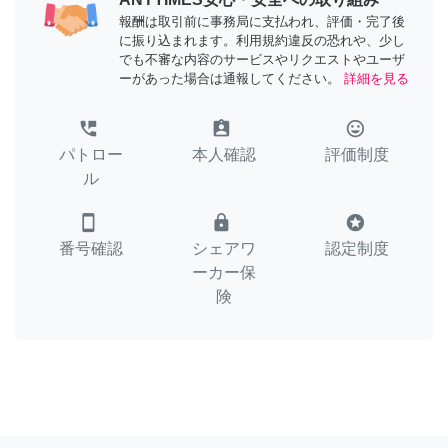
報酬は取引前に事務局に支払われ、評価・完了後
に振り込まれます。利用規約違反の恐れや、少し
でも不審な内容のサービスやリクエストやユーザ
ーがあった場合は通報してください。
詳細を見る
perm_phone_msg
assignment_ind
tag_faces
パトロー
本人確認
評価制度
ル
smartphone
lock
stars
番号確認
シェアワ
認定制度
ーカー保
険