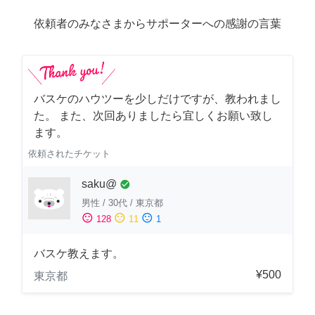
依頼者のみなさまからサポーターへの感謝の言葉
バスケのハウツーを少しだけですが、教われまし
た。 また、次回ありましたら宜しくお願い致し
ます。
依頼されたチケット
saku@
check_circle
男性
/
30代
/
東京都
sentiment_satisfied
sentiment_neutral
sentiment_dissatisfied
128
11
1
バスケ教えます。
¥500
東京都