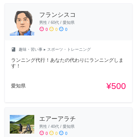
フランシスコ
男性
/
60代
/
愛知県
sentiment_satisfied
sentiment_neutral
sentiment_dissatisfied
0
0
0
class
趣味・習い事
▸ スポーツ・トレーニング
ランニング代行！あなたの代わりにランニングしま
す！
¥500
愛知県
エアーアラチ
男性
/
40代
/
愛知県
sentiment_satisfied
sentiment_neutral
sentiment_dissatisfied
0
0
0