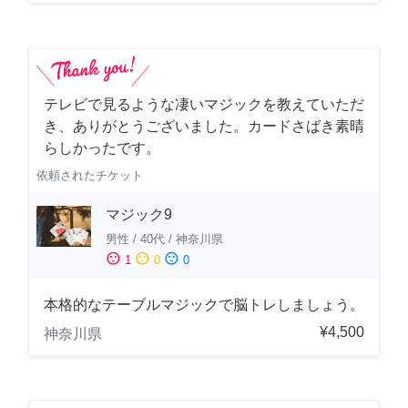
テレビで見るような凄いマジックを教えていただ
き、ありがとうございました。カードさばき素晴
らしかったです。
依頼されたチケット
マジック9
男性
/
40代
/
神奈川県
sentiment_satisfied
sentiment_neutral
sentiment_dissatisfied
1
0
0
本格的なテーブルマジックで脳トレしましょう。
¥4,500
神奈川県