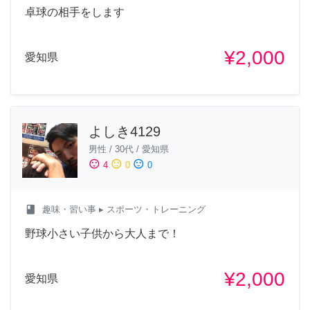
卓球の相手をします
¥2,000
愛知県
よしき4129
男性
/
30代
/
愛知県
sentiment_satisfied
sentiment_neutral
sentiment_dissatisfied
4
0
0
class
趣味・習い事
▸ スポーツ・トレーニング
野球小さい子供から大人まで！
¥2,000
愛知県