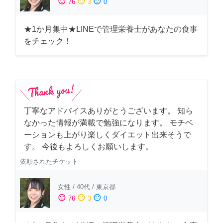
sentiment_satisfied
sentiment_neutral
sentiment_dissatisfied
76
3
0
★1か月集中★LINEで管理栄養士があなたの食事
をチェック！
丁寧なアドバイスありがとうございます。 知ら
なかった情報が満載で勉強になります。 モチベ
ーションも上がり楽しくダイエット出来そうで
す。 今後もよろしくお願いします。
依頼されたチケット
女性
/
40代
/
東京都
sentiment_satisfied
sentiment_neutral
sentiment_dissatisfied
76
3
0