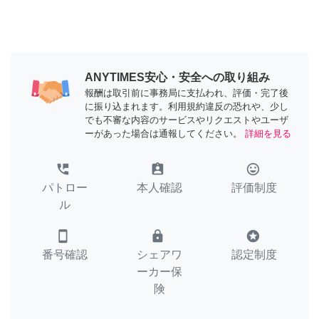
ANYTIMES安心・安全への取り組み
報酬は取引前に事務局に支払われ、評価・完了後
に振り込まれます。利用規約違反の恐れや、少し
でも不審な内容のサービスやリクエストやユーザ
ーがあった場合は通報してください。
詳細を見る
perm_phone_msg
assignment_ind
tag_faces
パトロー
本人確認
評価制度
ル
smartphone
lock
stars
番号確認
シェアワ
認定制度
ーカー保
険