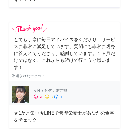
とても丁寧に毎日アドバイスをくださり、サービ
スに非常に満足しています。質問にも非常に親身
に答えれてくださり、感謝しています。１ヶ月だ
けではなく、これからも続けて行こうと思いま
す！
依頼されたチケット
女性
/
40代
/
東京都
sentiment_satisfied
sentiment_neutral
sentiment_dissatisfied
76
3
0
★1か月集中★LINEで管理栄養士があなたの食事
をチェック！