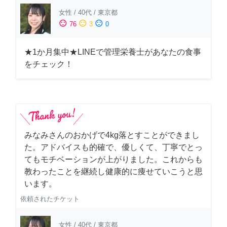
女性
/
40代
/
東京都
sentiment_satisfied
sentiment_neutral
sentiment_dissatisfied
76
3
0
★1か月集中★LINEで管理栄養士があなたの食事
をチェック！
みなみさんのおかげで4kg落とすことができまし
た。アドバイスも的確で、優しくて、丁寧でとっ
てもモチベーションが上がりました。これからも
教わったことを継続し健康的に痩せていこうと思
います。
依頼されたチケット
女性
/
40代
/
東京都