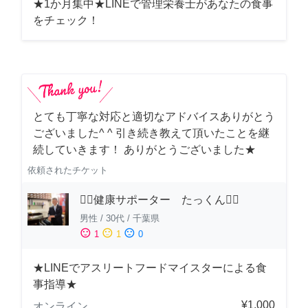
★1か月集中★LINEで管理栄養士があなたの食事
をチェック！
とても丁寧な対応と適切なアドバイスありがとう
ございました^ ^ 引き続き教えて頂いたことを継
続していきます！ ありがとうございました★
依頼されたチケット
🏋️‍♂️健康サポーター たっくん🏋️‍♂️
男性
/
30代
/
千葉県
sentiment_satisfied
sentiment_neutral
sentiment_dissatisfied
1
1
0
★LINEでアスリートフードマイスターによる食
事指導★
¥1,000
オンライン