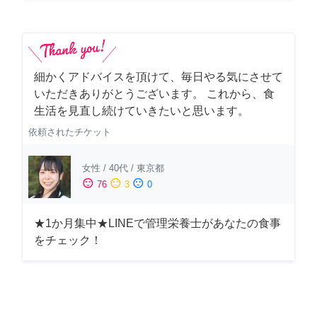
細かくアドバイスを頂けて、毎日やる気にさせて
いただきありがとうございます。 これから、食
生活を見直し続けていきたいと思います。
依頼されたチケット
女性
/
40代
/
東京都
sentiment_satisfied
sentiment_neutral
sentiment_dissatisfied
76
3
0
★1か月集中★LINEで管理栄養士があなたの食事
をチェック！