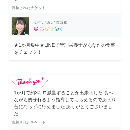
依頼されたチケット
女性
/
40代
/
東京都
sentiment_satisfied
sentiment_neutral
sentiment_dissatisfied
76
3
0
★1か月集中★LINEで管理栄養士があなたの食事
をチェック！
1か月で約3キロ減量することが出来ました 食べ
ながら痩せれるよう指導してもらえるのであまり
苦にならずに行えました ありがとうございまし
た
依頼されたチケット