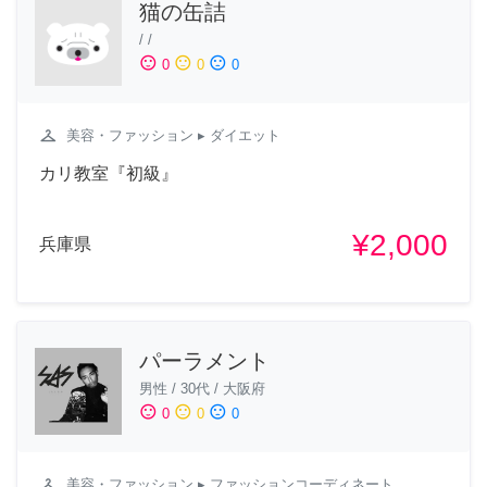
猫の缶詰
/
/
sentiment_satisfied
sentiment_neutral
sentiment_dissatisfied
0
0
0
checkroom
美容・ファッション
▸ ダイエット
カリ教室『初級』
¥2,000
兵庫県
パーラメント
男性
/
30代
/
大阪府
sentiment_satisfied
sentiment_neutral
sentiment_dissatisfied
0
0
0
checkroom
美容・ファッション
▸ ファッションコーディネート