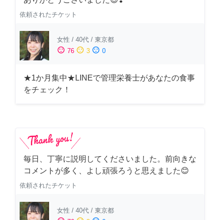
依頼されたチケット
女性
/
40代
/
東京都
sentiment_satisfied
sentiment_neutral
sentiment_dissatisfied
76
3
0
★1か月集中★LINEで管理栄養士があなたの食事
をチェック！
毎日、丁寧に説明してくださいました。前向きな
コメントが多く、よし頑張ろうと思えました😊
依頼されたチケット
女性
/
40代
/
東京都