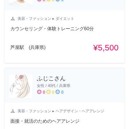
checkroom
美容・ファッション
▸ ダイエット
カウンセリング・体験トレーニング60分
¥5,500
芦屋駅 (兵庫県)
ふじこさん
女性
/
40代
/
兵庫県
sentiment_satisfied
sentiment_neutral
sentiment_dissatisfied
0
0
0
checkroom
美容・ファッション
▸ ヘアデザイン・ヘアアレンジ
面接・就活のためのヘアアレンジ