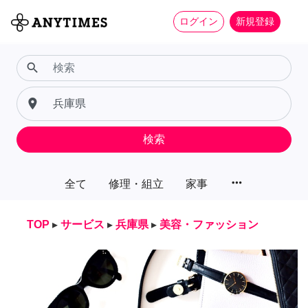
ログイン
新規登録
search
place
検索
more_horiz
全て
修理・組立
家事
TOP
▸
サービス
▸
兵庫県
▸
美容・ファッション