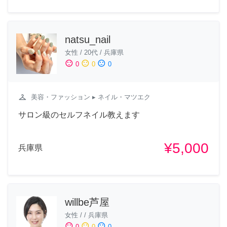
natsu_nail
女性
/
20代
/
兵庫県
sentiment_satisfied
sentiment_neutral
sentiment_dissatisfied
0
0
0
checkroom
美容・ファッション
▸ ネイル・マツエク
サロン級のセルフネイル教えます
¥5,000
兵庫県
willbe芦屋
女性
/
/
兵庫県
sentiment_satisfied
sentiment_neutral
sentiment_dissatisfied
0
0
0