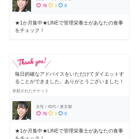
sentiment_satisfied
sentiment_neutral
sentiment_dissatisfied
76
3
0
★1か月集中★LINEで管理栄養士があなたの食事
をチェック！
毎日的確なアドバイスをいただけてダイエットす
ることができました。ありがとうございました！
依頼されたチケット
女性
/
40代
/
東京都
sentiment_satisfied
sentiment_neutral
sentiment_dissatisfied
76
3
0
★1か月集中★LINEで管理栄養士があなたの食事
をチェック！