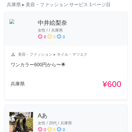
兵庫県
▸ 美容・ファッション
サービス
1ページ目
中井絵梨奈
女性
/
/
兵庫県
sentiment_satisfied
sentiment_neutral
sentiment_dissatisfied
0
0
0
checkroom
美容・ファッション
▸ ネイル・マツエク
ワンカラー600円から〜🌟
¥600
兵庫県
Aあ
女性
/
20代
/
兵庫県
sentiment_satisfied
sentiment_neutral
sentiment_dissatisfied
0
0
0