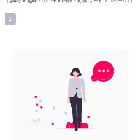
熊本県
▸ 趣味・習い事
▸ 囲碁・将棋
サービス
1ページ目
1