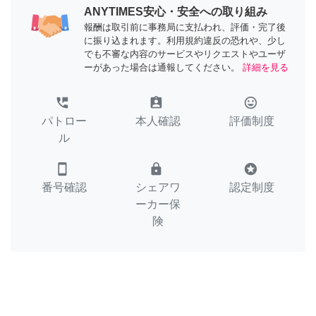
ANYTIMES安心・安全への取り組み
報酬は取引前に事務局に支払われ、評価・完了後
に振り込まれます。利用規約違反の恐れや、少し
でも不審な内容のサービスやリクエストやユーザ
ーがあった場合は通報してください。
詳細を見る
perm_phone_msg
assignment_ind
tag_faces
パトロー
本人確認
評価制度
ル
smartphone
lock
stars
番号確認
シェアワ
認定制度
ーカー保
険