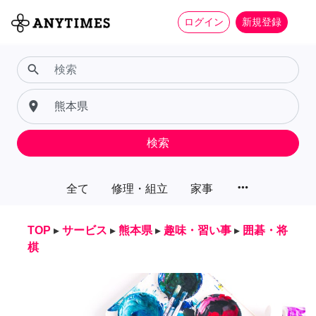
ログイン
新規登録
search
place
検索
more_horiz
全て
修理・組立
家事
TOP
▸
サービス
▸
熊本県
▸
趣味・習い事
▸
囲碁・将
棋