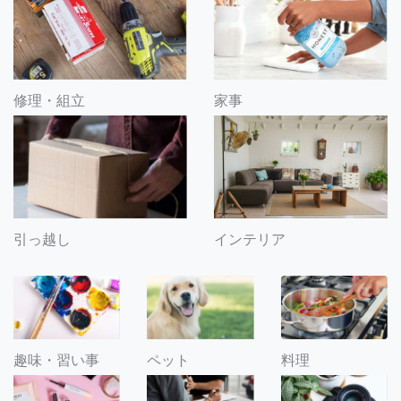
修理・組立
家事
引っ越し
インテリア
趣味・習い事
ペット
料理