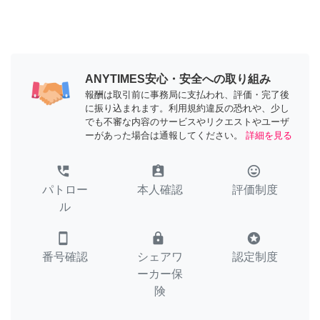
ANYTIMES安心・安全への取り組み
報酬は取引前に事務局に支払われ、評価・完了後
に振り込まれます。利用規約違反の恐れや、少し
でも不審な内容のサービスやリクエストやユーザ
ーがあった場合は通報してください。
詳細を見る
perm_phone_msg
assignment_ind
tag_faces
パトロー
本人確認
評価制度
ル
smartphone
lock
stars
番号確認
シェアワ
認定制度
ーカー保
険