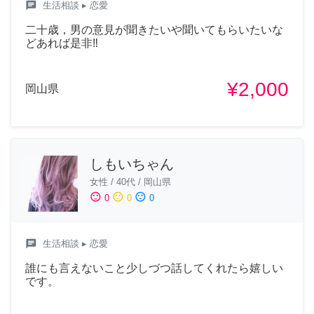
chat
生活相談
▸ 恋愛
二十歳，男の意見が聞きたいや聞いてもらいたいな
どあれば是非‼︎
¥2,000
岡山県
しもいちゃん
女性
/
40代
/
岡山県
sentiment_satisfied
sentiment_neutral
sentiment_dissatisfied
0
0
0
chat
生活相談
▸ 恋愛
誰にも言えないこと少しづつ話してくれたら嬉しい
です。