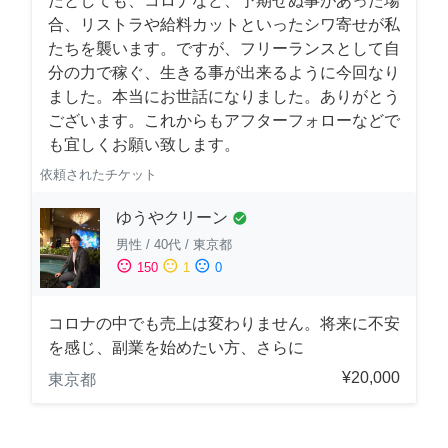
たとしても、コロナなど、予期せぬ事があった場
合、リストラや給料カットといったシワ寄せが私
たちを襲います。ですが、フリーランスとして自
分の力で稼ぐ、生きる事が出来るように今回なり
ました。本当にお世話になりました。ありがとう
ございます。これからもアフターフォローなどで
も宜しくお願い致します。
依頼されたチケット
ゆうやクリーン
check_circle
男性
/
40代
/
東京都
sentiment_satisfied
sentiment_neutral
sentiment_dissatisfied
150
1
0
コロナの中でも売上は変わりません。将来に不安
を感じ、副業を始めたい方、さらに
¥20,000
東京都