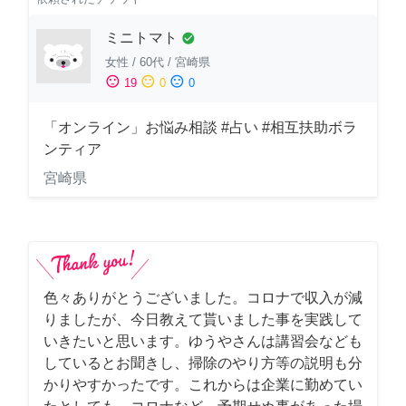
ミニトマト
check_circle
女性
/
60代
/
宮崎県
sentiment_satisfied
sentiment_neutral
sentiment_dissatisfied
19
0
0
「オンライン」お悩み相談 #占い #相互扶助ボラ
ンティア
宮崎県
色々ありがとうございました。コロナで収入が減
りましたが、今日教えて貰いました事を実践して
いきたいと思います。ゆうやさんは講習会なども
しているとお聞きし、掃除のやり方等の説明も分
かりやすかったです。これからは企業に勤めてい