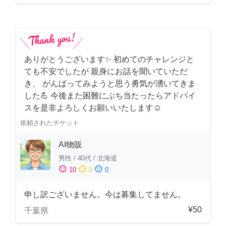
ありがとうございます✨ 初めてのチャレンジと
ても不安でしたが 親身にお話を聞いていただ
き、 がんばってみようと思う勇気が湧いてきま
した💪 今後また困難にぶち当たったらアドバイ
スを是非よろしくお願いいたします☺️
依頼されたチケット
AI物販
男性
/
40代
/
北海道
sentiment_satisfied
sentiment_neutral
sentiment_dissatisfied
10
0
0
申し訳ございません。今は募集してません。
¥50
千葉県