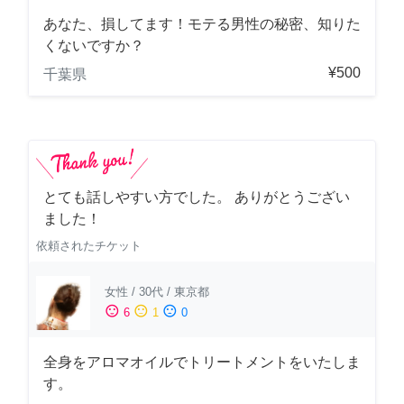
あなた、損してます！モテる男性の秘密、知りた
くないですか？
¥500
千葉県
とても話しやすい方でした。 ありがとうござい
ました！
依頼されたチケット
女性
/
30代
/
東京都
sentiment_satisfied
sentiment_neutral
sentiment_dissatisfied
6
1
0
全身をアロマオイルでトリートメントをいたしま
す。