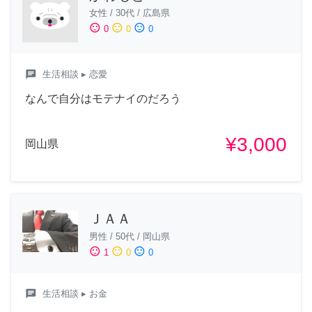
女性
/
30代
/
広島県
sentiment_satisfied
sentiment_neutral
sentiment_dissatisfied
0
0
0
chat
生活相談
▸ 恋愛
なんで自分はモテナイのだろう
¥3,000
岡山県
ＪＡＡ
男性
/
50代
/
岡山県
sentiment_satisfied
sentiment_neutral
sentiment_dissatisfied
1
0
0
chat
生活相談
▸ お金