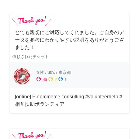
とても親切にご対応してくれました。ご自身のデ
ータを参考にわかりやすい説明をありがとうござ
ました！
依頼されたチケット
女性
/
30's
/
東京都
sentiment_satisfied
sentiment_neutral
sentiment_dissatisfied
86
2
1
[online] E-commerce consulting #volunteerhelp #
相互扶助ボランティア