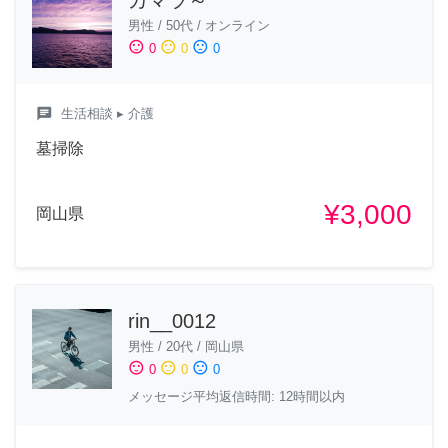
ガマラ～
男性
/
50代
/
オンライン
sentiment_satisfied
sentiment_neutral
sentiment_dissatisfied
0
0
0
chat
生活相談
▸ 介護
墓掃除
¥3,000
岡山県
rin__0012
男性
/
20代
/
岡山県
sentiment_satisfied
sentiment_neutral
sentiment_dissatisfied
0
0
0
メッセージ平均返信時間: 12時間以内