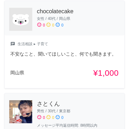
chocolatecake
女性
/
40代
/
岡山県
sentiment_satisfied
sentiment_neutral
sentiment_dissatisfied
0
0
0
chat
生活相談
▸ 子育て
不安なこと、聞いてほしいこと、何でも聞きます。
¥1,000
岡山県
さとくん
男性
/
30代
/
東京都
sentiment_satisfied
sentiment_neutral
sentiment_dissatisfied
0
0
0
メッセージ平均返信時間: 8時間以内