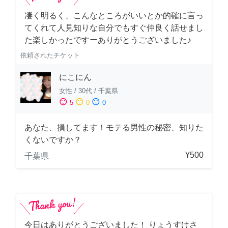
凄く明るく、こんなところがいいとか的確に言っ
てくれて人見知りな自分でもすぐ仲良く話せまし
た楽しかったですーありがとうございました♪
依頼されたチケット
にこにん
女性
/
30代
/
千葉県
sentiment_satisfied
sentiment_neutral
sentiment_dissatisfied
5
0
0
あなた、損してます！モテる男性の秘密、知りた
くないですか？
¥500
千葉県
今日はありがとうございました！ りょうすけさ