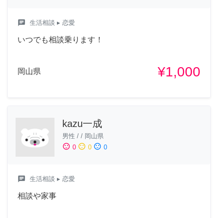
chat
生活相談
▸ 恋愛
いつでも相談乗ります！
¥1,000
岡山県
kazu一成
男性
/
/
岡山県
sentiment_satisfied
sentiment_neutral
sentiment_dissatisfied
0
0
0
chat
生活相談
▸ 恋愛
相談や家事