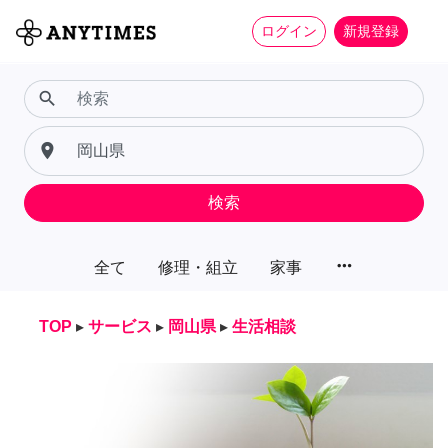
ログイン
新規登録
search
place
検索
more_horiz
全て
修理・組立
家事
TOP
▸
サービス
▸
岡山県
▸
生活相談