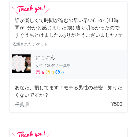
話が楽しくて時間が進むの早い早い(｡･о･｡)! 1時
間が1分かと感じました(笑) 凄く明るかったので
すぐうちとけました♪ありがとうございました♪☆
依頼されたチケット
にこにん
女性
/
30代
/
千葉県
sentiment_satisfied
sentiment_neutral
sentiment_dissatisfied
5
0
0
あなた、損してます！モテる男性の秘密、知りた
くないですか？
¥500
千葉県