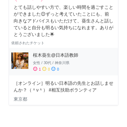
とても話しやすい方で、楽しい時間を過ごすこと
ができました😊ずっと考えていたことにも、前
向きなアドバイスもいただけて、葵生さんと話し
ていると自分も明るい気持ちになれます。ありが
とうございました🌟
依頼されたチケット
桜木葵生@日本語教師
女性
/
30代
/
神奈川県
sentiment_satisfied
sentiment_neutral
sentiment_dissatisfied
1
0
0
［オンライン］明るい日本語の先生とお話しませ
んか？（＾ν＾） #相互扶助ボランティア
東京都