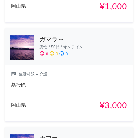
¥1,000
岡山県
ガマラ～
男性
/
50代
/
オンライン
sentiment_satisfied
sentiment_neutral
sentiment_dissatisfied
0
0
0
chat
生活相談
▸ 介護
墓掃除
¥3,000
岡山県