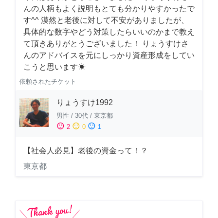
んの人柄もよく説明もとても分かりやすかったで
す^^ 漠然と老後に対して不安がありましたが、
具体的な数字やどう対策したらいいのかまで教え
て頂きありがとうございました！ りょうすけさ
んのアドバイスを元にしっかり資産形成をしてい
こうと思います☀︎
依頼されたチケット
りょうすけ1992
男性
/
30代
/
東京都
sentiment_satisfied
sentiment_neutral
sentiment_dissatisfied
2
0
1
【社会人必見】老後の資金って！？
東京都