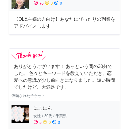
sentiment_satisfied
sentiment_neutral
sentiment_dissatisfied
76
3
0
【OL&主婦の方向け】あなたにぴったりの副業を
アドバイスします
ありがとうございます！ あっという間の30分で
した。 色々とキーワードを教えていただき、恋
愛への意識が少し前向きになりました。短い時間
でしたけど、大満足です。
依頼されたチケット
にこにん
女性
/
30代
/
千葉県
sentiment_satisfied
sentiment_neutral
sentiment_dissatisfied
5
0
0