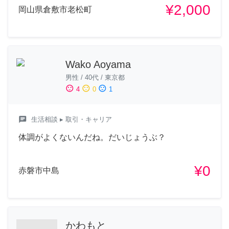
¥2,000
岡山県倉敷市老松町
Wako Aoyama
男性
/
40代
/
東京都
sentiment_satisfied
sentiment_neutral
sentiment_dissatisfied
4
0
1
chat
生活相談
▸ 取引・キャリア
体調がよくないんだね。だいじょうぶ？
¥0
赤磐市中島
かわもと