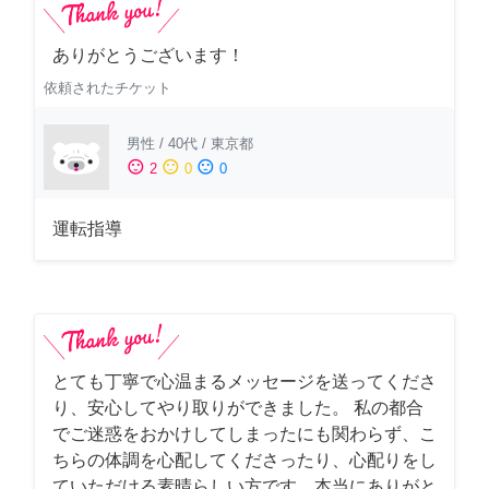
ありがとうございます！
依頼されたチケット
男性
/
40代
/
東京都
sentiment_satisfied
sentiment_neutral
sentiment_dissatisfied
2
0
0
運転指導
とても丁寧で心温まるメッセージを送ってくださ
り、安心してやり取りができました。 私の都合
でご迷惑をおかけしてしまったにも関わらず、こ
ちらの体調を心配してくださったり、心配りをし
ていただける素晴らしい方です。本当にありがと