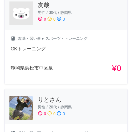
友哉
男性
/
30代
/
静岡県
sentiment_satisfied
sentiment_neutral
sentiment_dissatisfied
0
0
0
class
趣味・習い事
▸ スポーツ・トレーニング
GKトレーニング
¥0
静岡県浜松市中区泉
りとさん
男性
/
20代
/
静岡県
sentiment_satisfied
sentiment_neutral
sentiment_dissatisfied
0
0
0