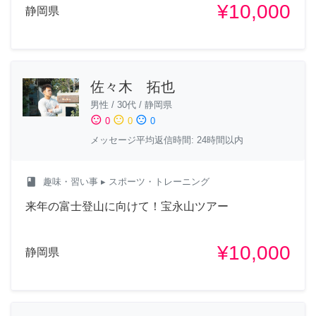
¥10,000
静岡県
佐々木 拓也
男性
/
30代
/
静岡県
sentiment_satisfied
sentiment_neutral
sentiment_dissatisfied
0
0
0
メッセージ平均返信時間: 24時間以内
class
趣味・習い事
▸ スポーツ・トレーニング
来年の富士登山に向けて！宝永山ツアー
¥10,000
静岡県