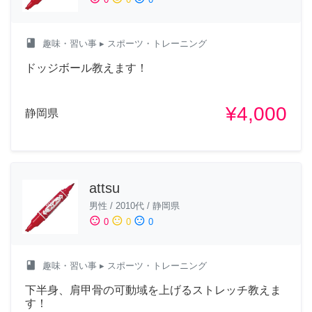
class
趣味・習い事
▸ スポーツ・トレーニング
ドッジボール教えます！
¥4,000
静岡県
attsu
男性
/
2010代
/
静岡県
sentiment_satisfied
sentiment_neutral
sentiment_dissatisfied
0
0
0
class
趣味・習い事
▸ スポーツ・トレーニング
下半身、肩甲骨の可動域を上げるストレッチ教えま
す！