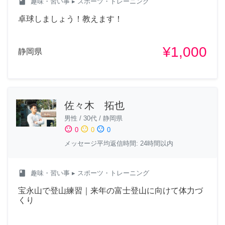
class
趣味・習い事
▸ スポーツ・トレーニング
卓球しましょう！教えます！
¥1,000
静岡県
佐々木 拓也
男性
/
30代
/
静岡県
sentiment_satisfied
sentiment_neutral
sentiment_dissatisfied
0
0
0
メッセージ平均返信時間: 24時間以内
class
趣味・習い事
▸ スポーツ・トレーニング
宝永山で登山練習｜来年の富士登山に向けて体力づ
くり