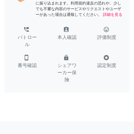
に振り込まれます。利用規約違反の恐れや、少し
でも不審な内容のサービスやリクエストやユーザ
ーがあった場合は通報してください。
詳細を見る
perm_phone_msg
assignment_ind
tag_faces
パトロー
本人確認
評価制度
ル
smartphone
lock
stars
番号確認
シェアワ
認定制度
ーカー保
険