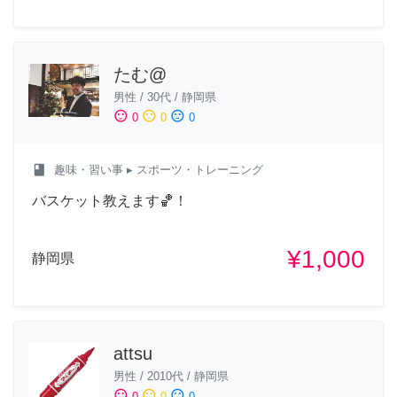
たむ@
男性
/
30代
/
静岡県
sentiment_satisfied
sentiment_neutral
sentiment_dissatisfied
0
0
0
class
趣味・習い事
▸ スポーツ・トレーニング
バスケット教えます🏀！
¥1,000
静岡県
attsu
男性
/
2010代
/
静岡県
sentiment_satisfied
sentiment_neutral
sentiment_dissatisfied
0
0
0