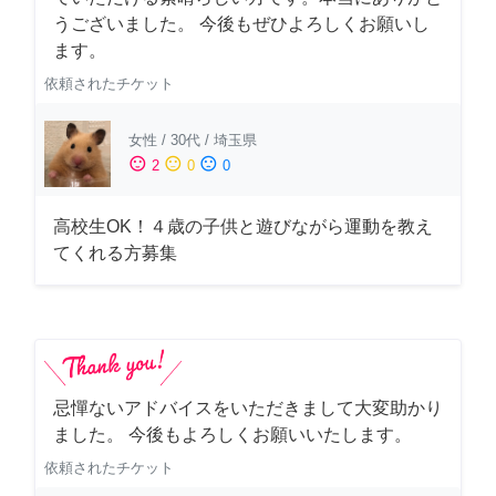
うございました。 今後もぜひよろしくお願いし
ます。
依頼されたチケット
女性
/
30代
/
埼玉県
sentiment_satisfied
sentiment_neutral
sentiment_dissatisfied
2
0
0
高校生OK！４歳の子供と遊びながら運動を教え
てくれる方募集
忌憚ないアドバイスをいただきまして大変助かり
ました。 今後もよろしくお願いいたします。
依頼されたチケット