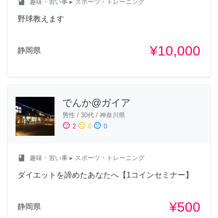
class
趣味・習い事
▸ スポーツ・トレーニング
野球教えます
¥10,000
静岡県
でんか@ガイア
男性
/
30代
/
神奈川県
sentiment_satisfied
sentiment_neutral
sentiment_dissatisfied
2
0
0
class
趣味・習い事
▸ スポーツ・トレーニング
ダイエットを諦めたあなたへ【1コインセミナー】
¥500
静岡県