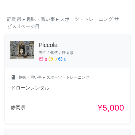
静岡県
▸ 趣味・習い事
▸ スポーツ・トレーニング
サー
ビス
1ページ目
Piccola
男性
/
40代
/
静岡県
sentiment_satisfied
sentiment_neutral
sentiment_dissatisfied
0
0
0
class
趣味・習い事
▸ スポーツ・トレーニング
ドローンレンタル
¥5,000
静岡県