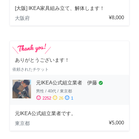
[大阪] IKEA家具組み立て、解体します！
¥8,000
大阪府
ありがとうございます！
依頼されたチケット
元IKEA公式組立業者 伊藤
check_circle
男性
/
40代
/
東京都
sentiment_satisfied
sentiment_neutral
sentiment_dissatisfied
2252
26
1
元IKEA公式組立業者です。
¥5,000
東京都