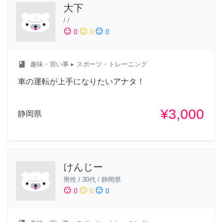
大下
/
/
sentiment_satisfied
sentiment_neutral
sentiment_dissatisfied
0
0
0
class
趣味・習い事
▸ スポーツ・トレーニング
車の運転が上手になりたいアナタ！
¥3,000
静岡県
けんじー
男性
/
30代
/
静岡県
sentiment_satisfied
sentiment_neutral
sentiment_dissatisfied
0
0
0