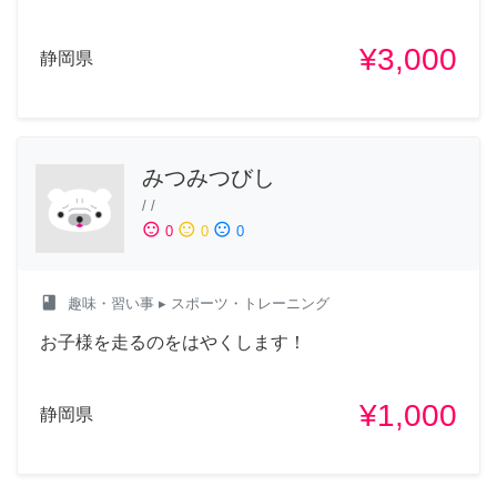
¥3,000
静岡県
みつみつびし
/
/
sentiment_satisfied
sentiment_neutral
sentiment_dissatisfied
0
0
0
class
趣味・習い事
▸ スポーツ・トレーニング
お子様を走るのをはやくします！
¥1,000
静岡県