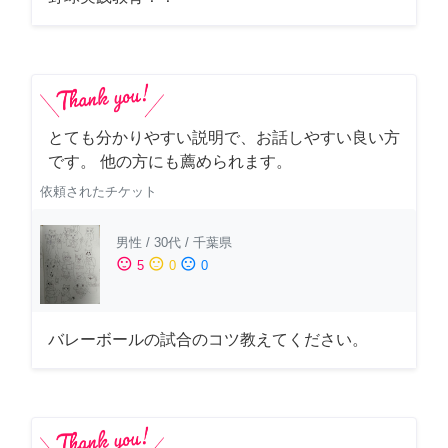
とても分かりやすい説明で、お話しやすい良い方
です。 他の方にも薦められます。
依頼されたチケット
男性
/
30代
/
千葉県
sentiment_satisfied
sentiment_neutral
sentiment_dissatisfied
5
0
0
バレーボールの試合のコツ教えてください。