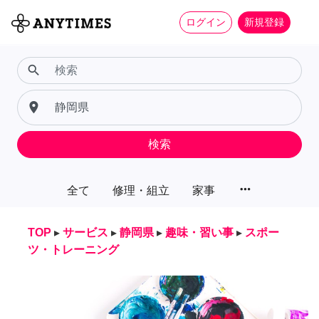
ログイン
新規登録
search
place
検索
more_horiz
全て
修理・組立
家事
TOP
▸
サービス
▸
静岡県
▸
趣味・習い事
▸
スポー
ツ・トレーニング