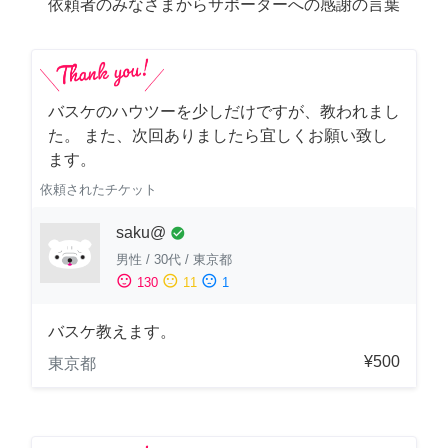
依頼者のみなさまからサポーターへの感謝の言葉
バスケのハウツーを少しだけですが、教われまし
た。 また、次回ありましたら宜しくお願い致し
ます。
依頼されたチケット
saku@
check_circle
男性
/
30代
/
東京都
sentiment_satisfied
sentiment_neutral
sentiment_dissatisfied
130
11
1
バスケ教えます。
¥500
東京都