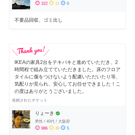
sentiment_satisfied
sentiment_neutral
sentiment_dissatisfied
322
11
0
不要品回収、ゴミ出し
IKEAの家具2台をテキパキと進めていただき、2
時間程で組み立てていただきました。床のフロア
タイルに傷をつけないよう配慮いただいたり等、
気配りが見られ、安心してお任せできました！こ
の度はありがとうございました。
依頼されたチケット
りょーき
check_circle
男性
/
40代
/
大阪府
sentiment_satisfied
sentiment_neutral
sentiment_dissatisfied
986
49
5