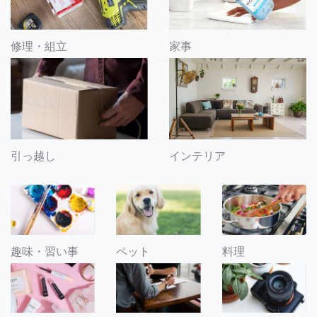
修理・組立
家事
引っ越し
インテリア
趣味・習い事
ペット
料理