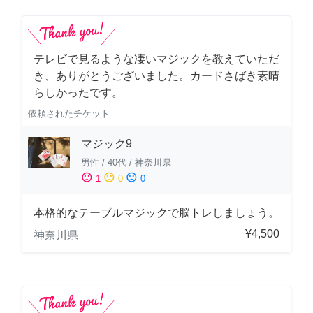
テレビで見るような凄いマジックを教えていただ
き、ありがとうございました。カードさばき素晴
らしかったです。
依頼されたチケット
マジック9
男性
/
40代
/
神奈川県
sentiment_satisfied
sentiment_neutral
sentiment_dissatisfied
1
0
0
本格的なテーブルマジックで脳トレしましょう。
¥4,500
神奈川県