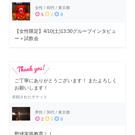
女性
/
40代
/
東京都
sentiment_satisfied
sentiment_neutral
sentiment_dissatisfied
5
0
0
【女性限定】4/10(土)13:30グループインタビュ
ー＋試飲会
ご丁寧にありがとうございます！ またよろしく
お願いします！
依頼されたチケット
男性
/
30代
/
東京都
sentiment_satisfied
sentiment_neutral
sentiment_dissatisfied
2
0
0
野球実践教育！！