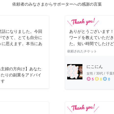
依頼者のみなさまからサポーターへの感謝の言葉
世話になりました。今回
ありがとうございます！
ができて、とても自分に
ワードを教えていただき
うに思えます。本当にあ
た。短い時間でしたけど
依頼されたチケット
にこにん
&主婦の方向け】あなた
女性
/
30代
/
千葉
ったりの副業をアドバイ
sentiment_satisfied
sentiment_neutral
sentiment_dissatisfied
5
0
0
ます