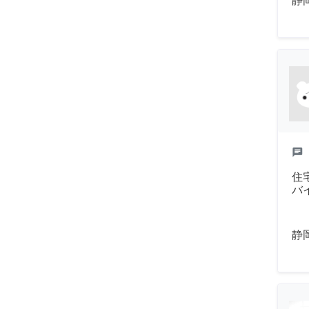
静
chat
住
バ
静