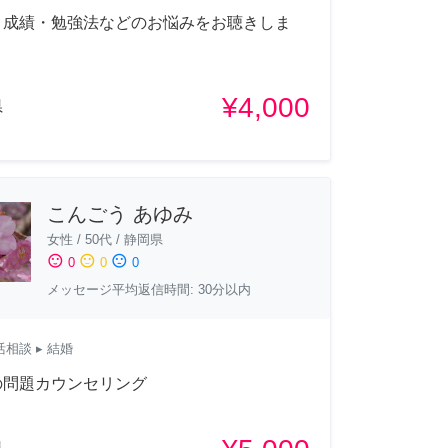
・成績・勉強法などのお悩みをお聴きしま
¥4,000
県
こんごう あゆみ
女性
/
50代
/
静岡県
sentiment_satisfied
sentiment_neutral
sentiment_dissatisfied
0
0
0
メッセージ平均返信時間: 30分以内
活相談
▸ 結婚
の問題カウンセリング