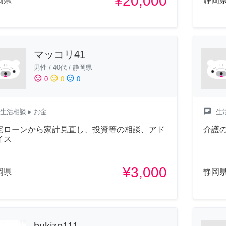
¥20,000
岡県
静岡
マッコリ41
男性
/
40代
/
静岡県
sentiment_satisfied
sentiment_neutral
sentiment_dissatisfied
0
0
0
chat
生活相談
▸ お金
生
宅ローンから家計見直し、投資等の相談、アド
介護
イス
¥3,000
岡県
静岡
bukizo111