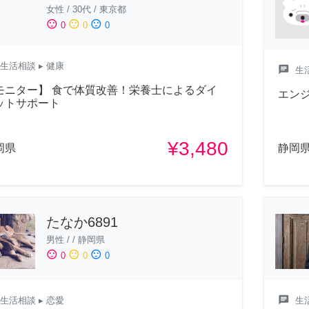
女性
/
30代
/
東京都
sentiment_satisfied
sentiment_neutral
sentiment_dissatisfied
0
0
0
生活相談
▸ 健康
chat
生
モニター】 食で体質改善！栄養士によるダイ
エン
ットサポート
¥3,480
岡県
静岡
たなか6891
男性
/
/
静岡県
sentiment_satisfied
sentiment_neutral
sentiment_dissatisfied
0
0
0
chat
生
生活相談
▸ 恋愛