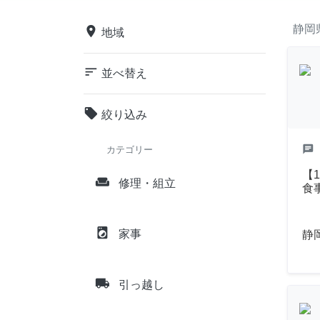
静岡
place
地域
sort
並べ替え
local_offer
絞り込み
chat
カテゴリー
【
weekend
修理・組立
食
local_laundry_service
家事
静
local_shipping
引っ越し