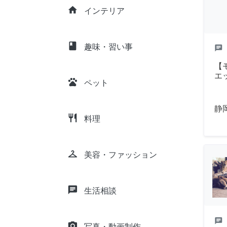
home
インテリア
class
趣味・習い事
chat
【
エ
pets
ペット
静
restaurant
料理
checkroom
美容・ファッション
chat
生活相談
chat
camera_alt
写真・動画制作