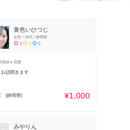
黄色いひつじ
女性
/
30代
/
静岡県
sentiment_satisfied
sentiment_neutral
sentiment_dissatisfied
2
0
0
活相談
▸ 恋愛
もお話聞きます
¥1,000
 (静岡県)
みやりん