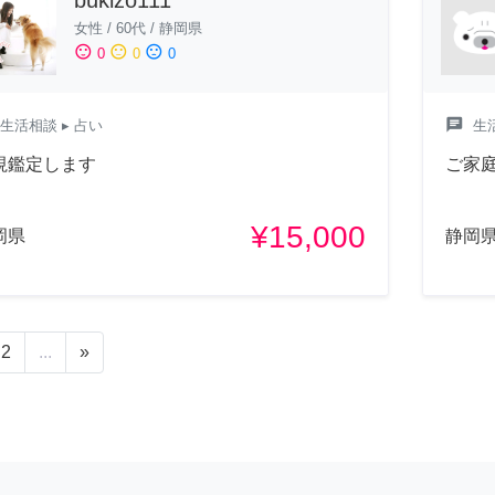
女性
/
60代
/
静岡県
sentiment_satisfied
sentiment_neutral
sentiment_dissatisfied
0
0
0
chat
生活相談
▸ 占い
生
視鑑定します
ご家
¥15,000
岡県
静岡
2
...
»