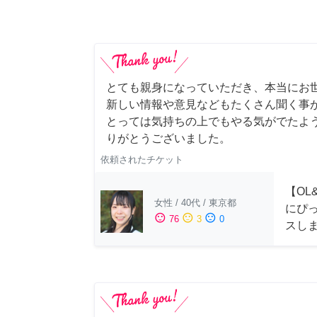
とても親身になっていただき、本当にお
新しい情報や意見などもたくさん聞く事
とっては気持ちの上でもやる気がでたよ
りがとうございました。
依頼されたチケット
【OL
女性
/
40代
/
東京都
にぴ
sentiment_satisfied
sentiment_neutral
sentiment_dissatisfied
76
3
0
スし