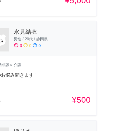
¥5,000
県
永見結衣
男性
/
20代
/
静岡県
sentiment_satisfied
sentiment_neutral
sentiment_dissatisfied
0
0
0
活相談
▸ 介護
のお悩み聞きます！
¥500
県
ほりえ