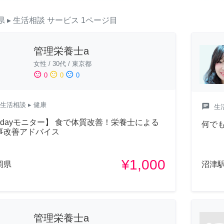
県
▸ 生活相談
サービス
1ページ目
管理栄養士a
女性
/
30代
/
東京都
sentiment_satisfied
sentiment_neutral
sentiment_dissatisfied
0
0
0
生活相談
▸ 健康
chat
生
1dayモニター】 食で体質改善！栄養士による
何で
事改善アドバイス
¥1,000
岡県
沼津駅
管理栄養士a