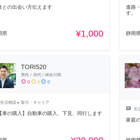
進路
性との出会い方伝えます
す。
¥1,000
岡県
静岡
TORI520
男性
/
30代
/
神奈川県
sentiment_satisfied
sentiment_neutral
sentiment_dissatisfied
0
0
0
生活相談
▸ 取引・キャリア
chat
生
【車の購入】自動車の購入、下見、同行します
家庭