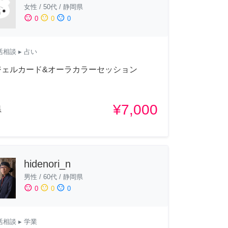
女性
/
50代
/
静岡県
sentiment_satisfied
sentiment_neutral
sentiment_dissatisfied
0
0
0
活相談
▸ 占い
ジェルカード&オーラカラーセッション
¥7,000
県
hidenori_n
男性
/
60代
/
静岡県
sentiment_satisfied
sentiment_neutral
sentiment_dissatisfied
0
0
0
活相談
▸ 学業