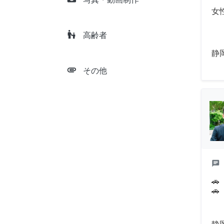
女
escalator_warning
高齢者
静
attachment
その他
chat

🚗