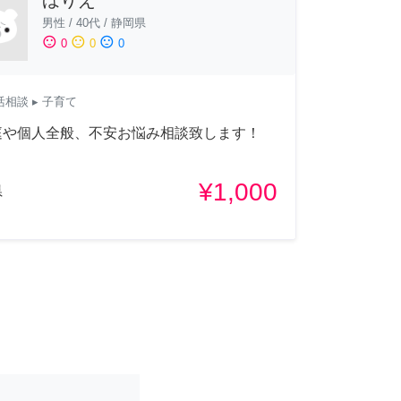
男性
/
40代
/
静岡県
sentiment_satisfied
sentiment_neutral
sentiment_dissatisfied
0
0
0
活相談
▸ 子育て
庭や個人全般、不安お悩み相談致します！
¥1,000
県