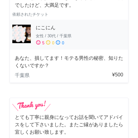
でしたけど、大満足です。
依頼されたチケット
にこにん
女性
/
30代
/
千葉県
sentiment_satisfied
sentiment_neutral
sentiment_dissatisfied
5
0
0
あなた、損してます！モテる男性の秘密、知りた
くないですか？
¥500
千葉県
とても丁寧に親身になってお話を聞いてアドバイ
スをして下さいました。またご縁がありましたら
宜しくお願い致します。