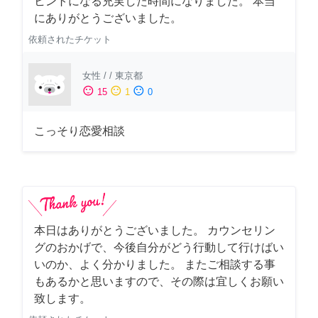
ヒントになる充実した時間になりました。 本当
にありがとうございました。
依頼されたチケット
女性
/
/
東京都
sentiment_satisfied
sentiment_neutral
sentiment_dissatisfied
15
1
0
こっそり恋愛相談
本日はありがとうございました。 カウンセリン
グのおかげで、今後自分がどう行動して行けばい
いのか、よく分かりました。 またご相談する事
もあるかと思いますので、その際は宜しくお願い
致します。