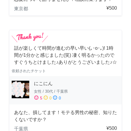
¥500
東京都
話が楽しくて時間が進むの早い早い(｡･о･｡)! 1時
間が1分かと感じました(笑) 凄く明るかったので
すぐうちとけました♪ありがとうございました♪☆
依頼されたチケット
にこにん
女性
/
30代
/
千葉県
sentiment_satisfied
sentiment_neutral
sentiment_dissatisfied
5
0
0
あなた、損してます！モテる男性の秘密、知りた
くないですか？
¥500
千葉県