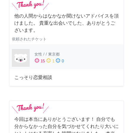
他の人間からはなかなか聞けないアドバイスを頂
けました。 貴重な出会いでした、ありがとうご
ざいます。
依頼されたチケット
女性
/
/
東京都
sentiment_satisfied
sentiment_neutral
sentiment_dissatisfied
15
1
0
こっそり恋愛相談
今回は本当にありがとうございます！ 自分でも
分からなかった自分を気づかせてくれたり大いに