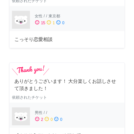
依頼されたチケット
女性
/
/
東京都
sentiment_satisfied
sentiment_neutral
sentiment_dissatisfied
15
1
0
こっそり恋愛相談
ありがとうございます！ 大分楽しくお話しさせ
て頂きました！
依頼されたチケット
男性
/
/
sentiment_satisfied
sentiment_neutral
sentiment_dissatisfied
2
0
0