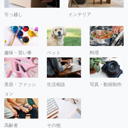
引っ越し
インテリア
趣味・習い事
ペット
料理
美容・ファッシ
生活相談
写真・動画制作
ョン
その他
高齢者