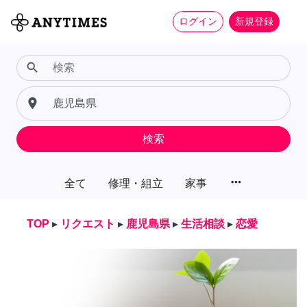
ログイン
新規登録
search
place
検索
more_horiz
全て
修理・組立
家事
TOP
▸
リクエスト
▸
鹿児島県
▸
生活相談
▸
恋愛