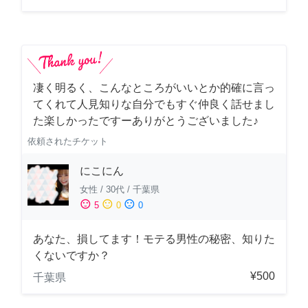
凄く明るく、こんなところがいいとか的確に言っ
てくれて人見知りな自分でもすぐ仲良く話せまし
た楽しかったですーありがとうございました♪
依頼されたチケット
にこにん
女性
/
30代
/
千葉県
sentiment_satisfied
sentiment_neutral
sentiment_dissatisfied
5
0
0
あなた、損してます！モテる男性の秘密、知りた
くないですか？
¥500
千葉県