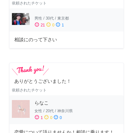
依頼されたチケット
男性
/
30代
/
東京都
sentiment_satisfied
sentiment_neutral
sentiment_dissatisfied
21
0
1
相談にのって下さい
ありがとうございました！
依頼されたチケット
らなこ
女性
/
20代
/
神奈川県
sentiment_satisfied
sentiment_neutral
sentiment_dissatisfied
1
0
0
恋愛について語りませんか！相談に乗ります！