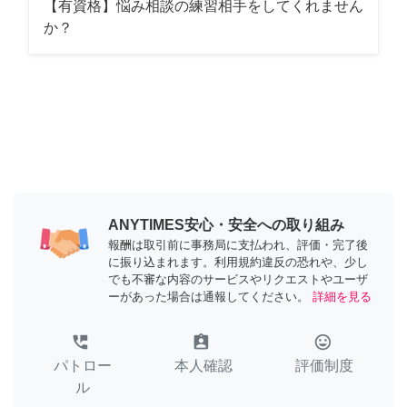
【有資格】悩み相談の練習相手をしてくれません
か？
ANYTIMES安心・安全への取り組み
報酬は取引前に事務局に支払われ、評価・完了後
に振り込まれます。利用規約違反の恐れや、少し
でも不審な内容のサービスやリクエストやユーザ
ーがあった場合は通報してください。
詳細を見る
perm_phone_msg
assignment_ind
tag_faces
パトロー
本人確認
評価制度
ル