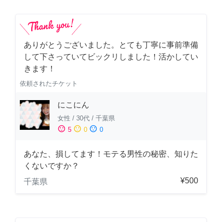
ありがとうございました。とても丁寧に事前準備
して下さっていてビックリしました！活かしてい
きます！
依頼されたチケット
にこにん
女性
/
30代
/
千葉県
sentiment_satisfied
sentiment_neutral
sentiment_dissatisfied
5
0
0
あなた、損してます！モテる男性の秘密、知りた
くないですか？
¥500
千葉県