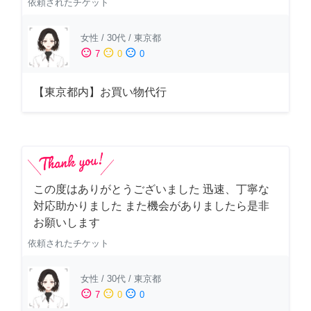
依頼されたチケット
女性
/
30代
/
東京都
sentiment_satisfied
sentiment_neutral
sentiment_dissatisfied
7
0
0
【東京都内】お買い物代行
この度はありがとうございました 迅速、丁寧な
対応助かりました また機会がありましたら是非
お願いします
依頼されたチケット
女性
/
30代
/
東京都
sentiment_satisfied
sentiment_neutral
sentiment_dissatisfied
7
0
0