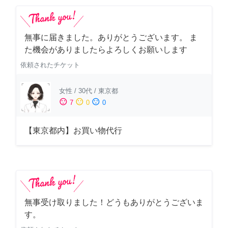
無事に届きました。ありがとうございます。 ま
た機会がありましたらよろしくお願いします
依頼されたチケット
女性
/
30代
/
東京都
sentiment_satisfied
sentiment_neutral
sentiment_dissatisfied
7
0
0
【東京都内】お買い物代行
無事受け取りました！どうもありがとうございま
す。