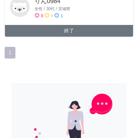
りん0984
女性
/
30代
/
宮城県
sentiment_satisfied
sentiment_neutral
sentiment_dissatisfied
0
0
1
終了
1