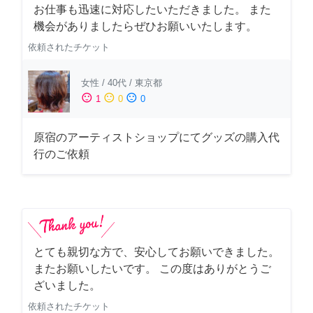
お仕事も迅速に対応したいただきました。 また
機会がありましたらぜひお願いいたします。
依頼されたチケット
女性
/
40代
/
東京都
sentiment_satisfied
sentiment_neutral
sentiment_dissatisfied
1
0
0
原宿のアーティストショップにてグッズの購入代
行のご依頼
とても親切な方で、安心してお願いできました。
またお願いしたいです。 この度はありがとうご
ざいました。
依頼されたチケット