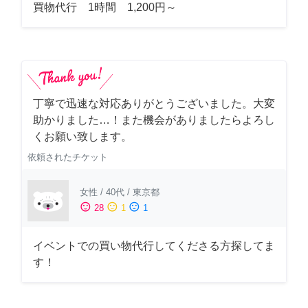
買物代行 1時間 1,200円～
丁寧で迅速な対応ありがとうございました。大変
助かりました…！また機会がありましたらよろし
くお願い致します。
依頼されたチケット
女性
/
40代
/
東京都
sentiment_satisfied
sentiment_neutral
sentiment_dissatisfied
28
1
1
イベントでの買い物代行してくださる方探してま
す！