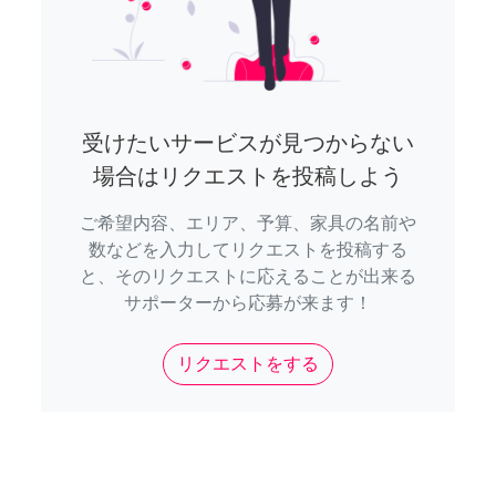
受けたいサービスが見つからない
場合はリクエストを投稿しよう
ご希望内容、エリア、予算、家具の名前や
数などを入力してリクエストを投稿する
と、そのリクエストに応えることが出来る
サポーターから応募が来ます！
リクエストをする