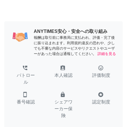
ANYTIMES安心・安全への取り組み
報酬は取引前に事務局に支払われ、評価・完了後
に振り込まれます。利用規約違反の恐れや、少し
でも不審な内容のサービスやリクエストやユーザ
ーがあった場合は通報してください。
詳細を見る
perm_phone_msg
assignment_ind
tag_faces
パトロー
本人確認
評価制度
ル
smartphone
lock
stars
番号確認
シェアワ
認定制度
ーカー保
険