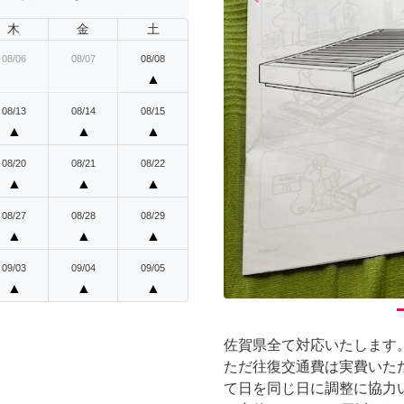
Previous
木
金
土
08/06
08/07
08/08
▲
08/13
08/14
08/15
▲
▲
▲
08/20
08/21
08/22
▲
▲
▲
08/27
08/28
08/29
▲
▲
▲
09/03
09/04
09/05
▲
▲
▲
佐賀県全て対応いたします
ただ往復交通費は実費いた
て日を同じ日に調整に協力