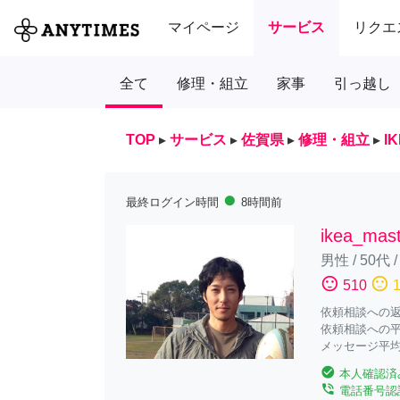
マイページ
サービス
リクエ
全て
修理・組立
家事
引っ越し
TOP
▸
サービス
▸
佐賀県
▸
修理・組立
▸
I
fiber_manual_record
最終ログイン時間
8時間前
ikea_mas
男性
/
50代
sentiment_satisfied
sentiment_neutral
510
依頼相談への返答
依頼相談への平
メッセージ平均
check_circle
本人確認済
phone_in_talk
電話番号認