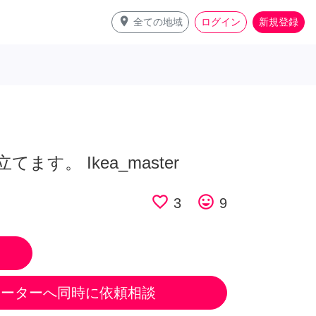
place
全ての地域
ログイン
新規登録
す。 Ikea_master
favorite_border
tag_faces
3
9
ポーターへ同時に依頼相談