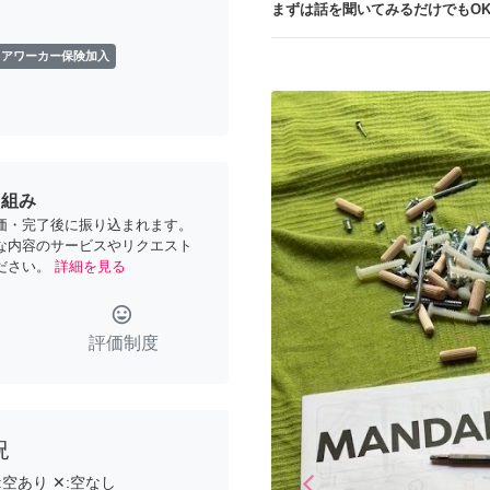
まずは話を聞いてみるだけでもOK
ェアワーカー保険加入
り組み
価・完了後に振り込まれます。
な内容のサービスやリクエスト
ださい。
詳細を見る
tag_faces
評価制度
況
arrow_back_ios
:
空あり
✕:
空なし