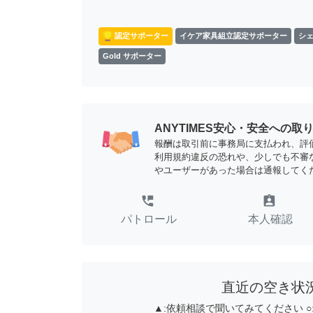
認定サポーター
イケア家具組立認定サポーター
シ
Gold サポーター
ANYTIMES安心・安全への取
報酬は取引前に事務局に支払われ、評
利用規約違反の恐れや、少しでも不審
やユーザーがあった場合は通報してく
perm_phone_msg
assignment_ind
パトロール
本人確認
直近の空き状
▲:
依頼相談で聞いてみてください
○