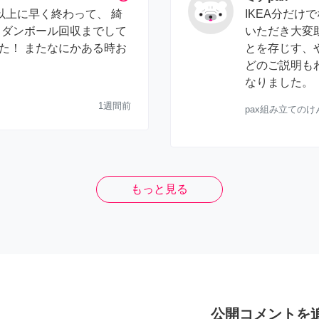
以上に早く終わって、 綺
IKEA分だ
 ダンボール回収までして
いただき大変
た！ またなにかある時お
とを存じす、
どのご説明も
なりました。
1週間前
pax組み立てのけ
もっと見る
公開コメントを