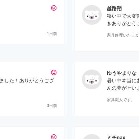
tag_faces
越路翔
狭い中で大変
きありがとう
1日前
家具修理いたしま
tag_faces
ゆうやまりな
ました！ありがとうござ
暑い中本当に
んの夢が叶い
家具職人です。
3日前
tag_faces
ミチpax