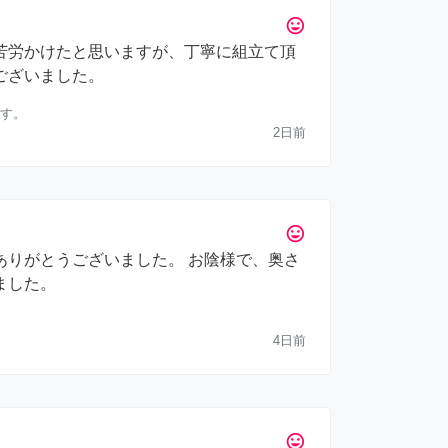
tag_faces
苦労かけたと思いますが、丁寧に組立て頂
ございました。
す。
2日前
tag_faces
ありがとうございました。 お陰様で、奥さ
ました。
4日前
tag_faces