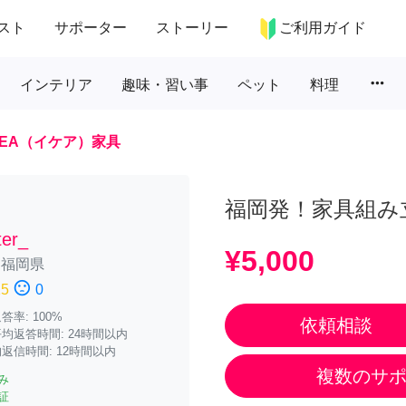
スト
サポーター
ストーリー
ご利用ガイド
more_horiz
インテリア
趣味・習い事
ペット
料理
KEA（イケア）家具
福岡発！家具組み立てま
ter_
¥5,000
/
福岡県
sentiment_dissatisfied
15
0
率: 100%
依頼相談
均返答時間: 24時間以内
返信時間: 12時間以内
複数のサ
み
証