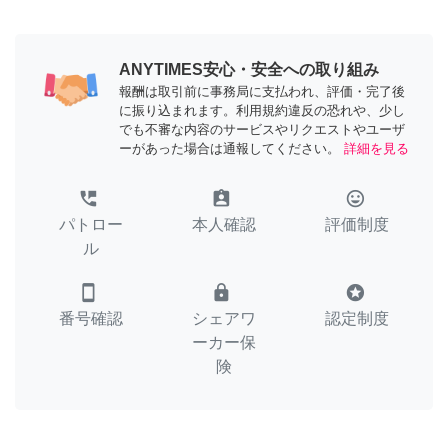
ANYTIMES安心・安全への取り組み
報酬は取引前に事務局に支払われ、評価・完了後
に振り込まれます。利用規約違反の恐れや、少し
でも不審な内容のサービスやリクエストやユーザ
ーがあった場合は通報してください。
詳細を見る
perm_phone_msg
assignment_ind
tag_faces
パトロー
本人確認
評価制度
ル
smartphone
lock
stars
番号確認
シェアワ
認定制度
ーカー保
険