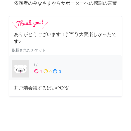
依頼者のみなさまからサポーターへの感謝の言葉
ありがとうございます！(*´꒳`*) 大変楽しかったで
す♪
依頼されたチケット
/
/
sentiment_satisfied
sentiment_neutral
sentiment_dissatisfied
1
0
0
井戸端会議するばい(^O^)/