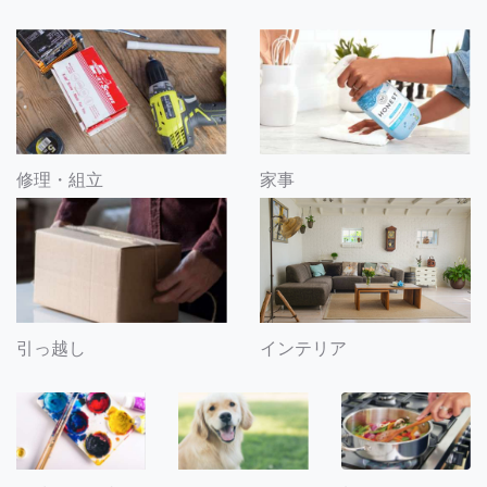
修理・組立
家事
引っ越し
インテリア