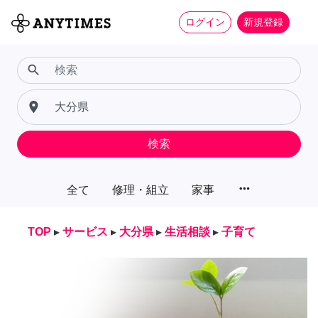
ログイン
新規登録
search
place
検索
more_horiz
全て
修理・組立
家事
TOP
▸
サービス
▸
大分県
▸
生活相談
▸
子育て